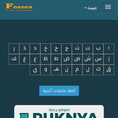
Toggle
البحث
navigation
i
ا
ب
ت
ث
ج
ح
خ
د
ذ
ر
ز
س
ش
ص
ض
ط
ظ
ع
غ
ف
ق
ك
ل
م
ن
هـ
و
ي
أضف كلمات أغنية
الموقع برعاية: