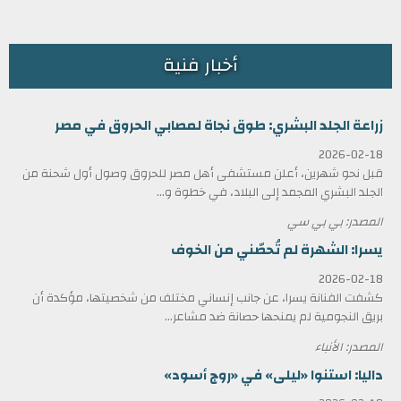
أخبار فنية
زراعة الجلد البشري: طوق نجاة لمصابي الحروق في مصر
2026-02-18
قبل نحو شهرين، أعلن مستشفى أهل مصر للحروق وصول أول شحنة من
الجلد البشري المجمد إلى البلاد، في خطوة و...
المصدر: بي بي سي
يسرا: الشهرة لم تُحصّني من الخوف
2026-02-18
كشفت الفنانة يسرا، عن جانب إنساني مختلف من شخصيتها، مؤكدة أن
بريق النجومية لم يمنحها حصانة ضد مشاعر...
المصدر: الأنباء
داليا: استنوا «ليلى» في «روج أسود»