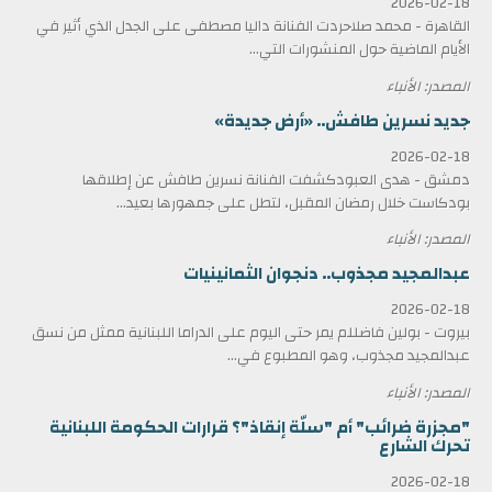
2026-02-18
القاهرة - محمد صلاحردت الفنانة داليا مصطفى على الجدل الذي أثير في
الأيام الماضية حول المنشورات التي...
المصدر: الأنباء
جديد نسرين طافش.. «أرض جديدة»
2026-02-18
دمشق - هدى العبودكشفت الفنانة نسرين طافش عن إطلاقها
بودكاست خلال رمضان المقبل، لتطل على جمهورها بعيد...
المصدر: الأنباء
عبدالمجيد مجذوب.. دنجوان الثمانينيات
2026-02-18
بيروت - بولين فاضللم يمر حتى اليوم على الدراما اللبنانية ممثل من نسق
عبدالمجيد مجذوب، وهو المطبوع في...
المصدر: الأنباء
"مجزرة ضرائب" أم "سلّة إنقاذ"؟ قرارات الحكومة اللبنانية
تحرك الشارع
2026-02-18