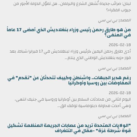
لبنان: ضرائب جديدة تُشعل الشارع والبرلمان.. هل تموّل الدولة الأجور من
جيوب الفقراء؟
المصدر: بي بي سي
من هو طارق رحمن رئيس وزراء بنغلاديش الذي أمضى 17 عاماً
في المنفى؟
2026-02-18
أدى طارق رحمن اليمين كرئيس وزراء لبنغلاديش في 17 فبراير/شباط، بعد
فوز حزبه بنغلاديش الوطني الذي ينتم...
المصدر: بي بي سي
رغم هدير الجبهات.. واشنطن وكييف تتحدثان عن "تقدم" في
المفاوضات بين روسيا وأوكرانيا
2026-02-18
اليوم الثاني من محادثات السلام بين أوكرانيا وروسيا في جنيف انتهى،
وهي أحدث محاولة دبلوماسية لوقف الق...
المصدر: بي بي سي
"الولايات المتحدة تريد من عصابات الجريمة المنظمة تشكيل
قوة شرطة غزة" -مقال في التلغراف