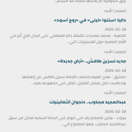
بريق النجومية لم يمنحها حصانة ضد مشاعر...
المصدر: الأنباء
داليا: استنوا «ليلى» في «روج أسود»
2026-02-18
القاهرة - محمد صلاحردت الفنانة داليا مصطفى على الجدل الذي أثير في
الأيام الماضية حول المنشورات التي...
المصدر: الأنباء
جديد نسرين طافش.. «أرض جديدة»
2026-02-18
دمشق - هدى العبودكشفت الفنانة نسرين طافش عن إطلاقها
بودكاست خلال رمضان المقبل، لتطل على جمهورها بعيد...
المصدر: الأنباء
عبدالمجيد مجذوب.. دنجوان الثمانينيات
2026-02-18
بيروت - بولين فاضللم يمر حتى اليوم على الدراما اللبنانية ممثل من نسق
عبدالمجيد مجذوب، وهو المطبوع في...