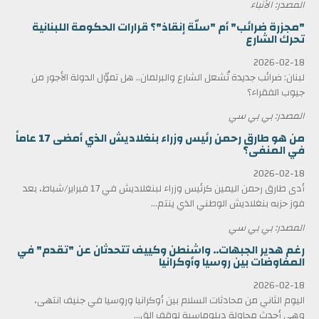
المصدر: الأنباء
"مجزرة ضرائب" أم "سلّة إنقاذ"؟ قرارات الحكومة اللبنانية
تحرك الشارع
2026-02-18
لبنان: ضرائب جديدة تُشعل الشارع والبرلمان.. هل تموّل الدولة الأجور من
جيوب الفقراء؟
المصدر: بي بي سي
من هو طارق رحمن رئيس وزراء بنغلاديش الذي أمضى 17 عاماً
في المنفى؟
2026-02-18
أدى طارق رحمن اليمين كرئيس وزراء لبنغلاديش في 17 فبراير/شباط، بعد
فوز حزبه بنغلاديش الوطني الذي ينتم...
المصدر: بي بي سي
رغم هدير الجبهات.. واشنطن وكييف تتحدثان عن "تقدم" في
المفاوضات بين روسيا وأوكرانيا
2026-02-18
اليوم الثاني من محادثات السلام بين أوكرانيا وروسيا في جنيف انتهى،
وهي أحدث محاولة دبلوماسية لوقف الق...