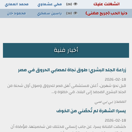
انشغلت عليك
مكي عشماوي
محمد العماري
(26)
دنيا الحب (جريح مضنى)
ياسين سمكري
محمود خان
(36)
أخبار فنية
زراعة الجلد البشري: طوق نجاة لمصابي الحروق في مصر
2026-02-18
قبل نحو شهرين، أعلن مستشفى أهل مصر للحروق وصول أول شحنة من
الجلد البشري المجمد إلى البلاد، في خطوة و...
المصدر: بي بي سي
يسرا: الشهرة لم تُحصّني من الخوف
2026-02-18
كشفت الفنانة يسرا، عن جانب إنساني مختلف من شخصيتها، مؤكدة أن