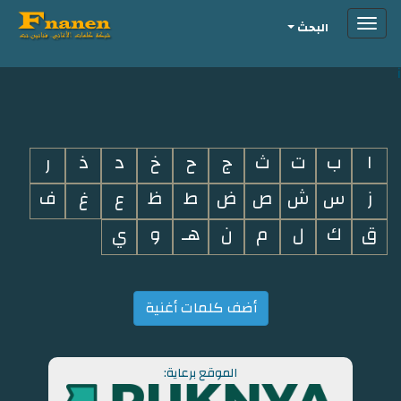
Toggle
البحث
navigation
i
ا
ب
ت
ث
ج
ح
خ
د
ذ
ر
ز
س
ش
ص
ض
ط
ظ
ع
غ
ف
ق
ك
ل
م
ن
هـ
و
ي
أضف كلمات أغنية
الموقع برعاية: