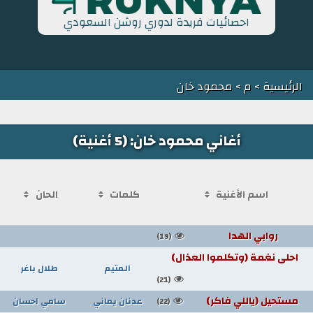
احصائيات فريدة لدوري روشن السعودي
الرئيسية
>
م
> محمود خان
أغاني محمود خان: (5 أغنية)
اسم الأغنية
كلمات
الحان
روابي الهدا
(19)
احلى نغمة (وتكلموا العذال)
المتيم
طلال باغر
(21)
مستحيل (ياللي فاكر)
عدنان يماني
سامي احسان
(22)