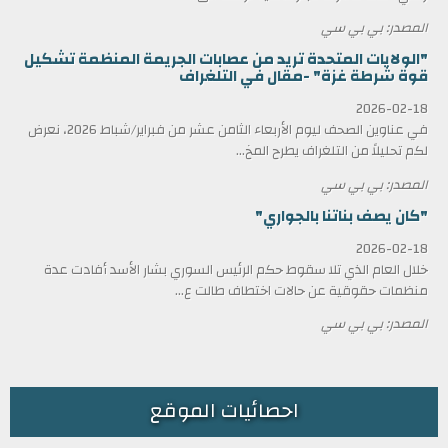
المصدر: بي بي سي
"الولايات المتحدة تريد من عصابات الجريمة المنظمة تشكيل
قوة شرطة غزة" -مقال في التلغراف
2026-02-18
في عناوين الصحف ليوم الأربعاء الثامن عشر من فبراير/شباط 2026، نعرض
لكم تحليلاً من التلغراف يطرح المخ...
المصدر: بي بي سي
"كان يصف بناتنا بالجواري"
2026-02-18
خلال العام الذي تلا سقوط حكم الرئيس السوري بشار الأسد أفادت عدة
منظمات حقوقية عن حالات اختطاف طالت ع...
المصدر: بي بي سي
احصائيات الموقع