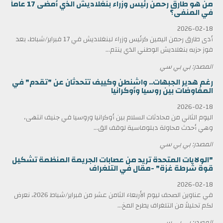
من هو طارق رحمن رئيس وزراء بنغلاديش الذي أمضى 17 عاماً
في المنفى؟
2026-02-18
أدى طارق رحمن اليمين كرئيس وزراء لبنغلاديش في 17 فبراير/شباط، بعد
فوز حزبه بنغلاديش الوطني الذي ينتم...
المصدر: بي بي سي
رغم هدير الجبهات.. واشنطن وكييف تتحدثان عن "تقدم" في
المفاوضات بين روسيا وأوكرانيا
2026-02-18
اليوم الثاني من محادثات السلام بين أوكرانيا وروسيا في جنيف انتهى،
وهي أحدث محاولة دبلوماسية لوقف الق...
المصدر: بي بي سي
"الولايات المتحدة تريد من عصابات الجريمة المنظمة تشكيل
قوة شرطة غزة" -مقال في التلغراف
2026-02-18
في عناوين الصحف ليوم الأربعاء الثامن عشر من فبراير/شباط 2026، نعرض
لكم تحليلاً من التلغراف يطرح المخ...
المصدر: بي بي سي