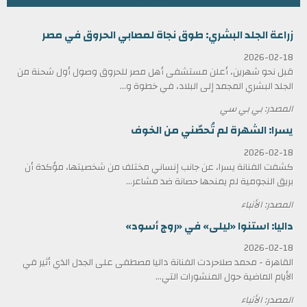
زراعة الجلد البشري: طوق نجاة لمصابي الحروق في مصر
2026-02-18
قبل نحو شهرين، أعلن مستشفى أهل مصر للحروق وصول أول شحنة من
الجلد البشري المجمد إلى البلاد، في خطوة و...
المصدر: بي بي سي
يسرا: الشهرة لم تُحصّني من الخوف
2026-02-18
كشفت الفنانة يسرا، عن جانب إنساني مختلف من شخصيتها، مؤكدة أن
بريق النجومية لم يمنحها حصانة ضد مشاعر...
المصدر: الأنباء
داليا: استنوا «ليلى» في «روج أسود»
2026-02-18
القاهرة - محمد صلاحردت الفنانة داليا مصطفى على الجدل الذي أثير في
الأيام الماضية حول المنشورات التي...
المصدر: الأنباء