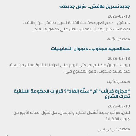
جديد نسرين طافش.. «أرض جديدة»
2026-02-18
دمشق - هدى العبودكشفت الفنانة نسرين طافش عن إطلاقها
بودكاست خلال رمضان المقبل، لتطل على جمهورها بعيد...
المصدر: الأنباء
عبدالمجيد مجذوب.. دنجوان الثمانينيات
2026-02-18
بيروت - بولين فاضللم يمر حتى اليوم على الدراما اللبنانية ممثل من نسق
عبدالمجيد مجذوب، وهو المطبوع في...
المصدر: الأنباء
"مجزرة ضرائب" أم "سلّة إنقاذ"؟ قرارات الحكومة اللبنانية
تحرك الشارع
2026-02-18
لبنان: ضرائب جديدة تُشعل الشارع والبرلمان.. هل تموّل الدولة الأجور من
جيوب الفقراء؟
المصدر: بي بي سي