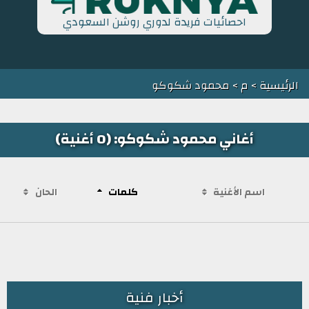
احصائيات فريدة لدوري روشن السعودي
الرئيسية
>
م
> محمود شكوكو
أغاني محمود شكوكو: (0 أغنية)
اسم الأغنية
كلمات
الحان
أخبار فنية