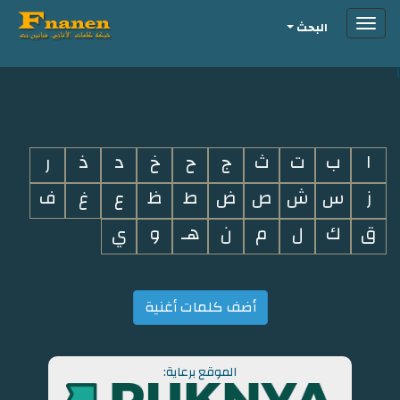
Toggle
البحث
navigation
i
ا
ب
ت
ث
ج
ح
خ
د
ذ
ر
ز
س
ش
ص
ض
ط
ظ
ع
غ
ف
ق
ك
ل
م
ن
هـ
و
ي
أضف كلمات أغنية
الموقع برعاية: