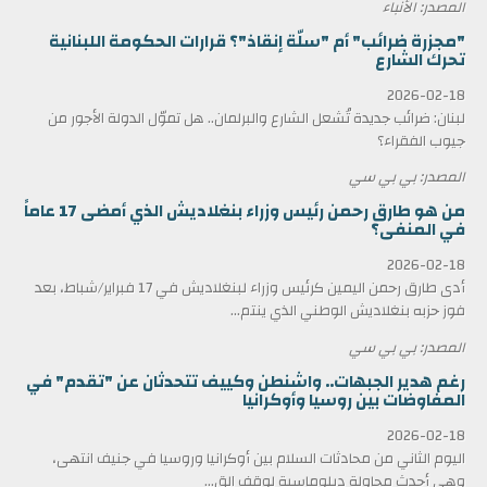
المصدر: الأنباء
"مجزرة ضرائب" أم "سلّة إنقاذ"؟ قرارات الحكومة اللبنانية
تحرك الشارع
2026-02-18
لبنان: ضرائب جديدة تُشعل الشارع والبرلمان.. هل تموّل الدولة الأجور من
جيوب الفقراء؟
المصدر: بي بي سي
من هو طارق رحمن رئيس وزراء بنغلاديش الذي أمضى 17 عاماً
في المنفى؟
2026-02-18
أدى طارق رحمن اليمين كرئيس وزراء لبنغلاديش في 17 فبراير/شباط، بعد
فوز حزبه بنغلاديش الوطني الذي ينتم...
المصدر: بي بي سي
رغم هدير الجبهات.. واشنطن وكييف تتحدثان عن "تقدم" في
المفاوضات بين روسيا وأوكرانيا
2026-02-18
اليوم الثاني من محادثات السلام بين أوكرانيا وروسيا في جنيف انتهى،
وهي أحدث محاولة دبلوماسية لوقف الق...