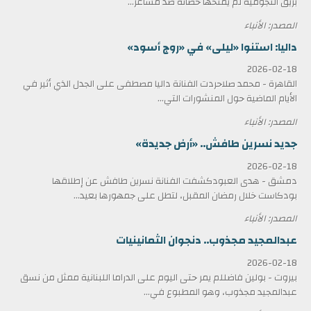
بريق النجومية لم يمنحها حصانة ضد مشاعر...
المصدر: الأنباء
داليا: استنوا «ليلى» في «روج أسود»
2026-02-18
القاهرة - محمد صلاحردت الفنانة داليا مصطفى على الجدل الذي أثير في
الأيام الماضية حول المنشورات التي...
المصدر: الأنباء
جديد نسرين طافش.. «أرض جديدة»
2026-02-18
دمشق - هدى العبودكشفت الفنانة نسرين طافش عن إطلاقها
بودكاست خلال رمضان المقبل، لتطل على جمهورها بعيد...
المصدر: الأنباء
عبدالمجيد مجذوب.. دنجوان الثمانينيات
2026-02-18
بيروت - بولين فاضللم يمر حتى اليوم على الدراما اللبنانية ممثل من نسق
عبدالمجيد مجذوب، وهو المطبوع في...