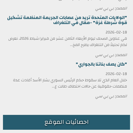
المصدر: بي بي سي
"الولايات المتحدة تريد من عصابات الجريمة المنظمة تشكيل
قوة شرطة غزة" -مقال في التلغراف
2026-02-18
في عناوين الصحف ليوم الأربعاء الثامن عشر من فبراير/شباط 2026، نعرض
لكم تحليلاً من التلغراف يطرح المخ...
المصدر: بي بي سي
"كان يصف بناتنا بالجواري"
2026-02-18
خلال العام الذي تلا سقوط حكم الرئيس السوري بشار الأسد أفادت عدة
منظمات حقوقية عن حالات اختطاف طالت ع...
المصدر: بي بي سي
احصائيات الموقع