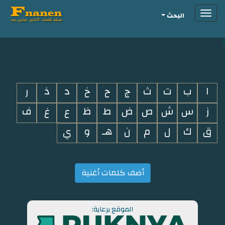
Toggle
البحث
navigation
i
ا
ب
ت
ث
ج
ح
خ
د
ذ
ر
ز
س
ش
ص
ض
ط
ظ
ع
غ
ف
ق
ك
ل
م
ن
هـ
و
ي
أضف كلمات أغنية
الموقع برعاية: