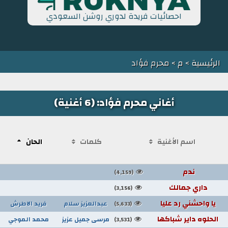
احصائيات فريدة لدوري روشن السعودي
الرئيسية
>
م
> محرم فؤاد
أغاني محرم فؤاد: (6 أغنية)
اسم الأغنية
كلمات
الحان
ندم
(4,159)
داري جمالك
(3,156)
يا واحشني رد عليا
عبدالعزيز سلام
فريد الاطرش
(5,633)
الحلوه داير شباكها
مرسى جميل عزيز
محمد الموجي
(3,531)