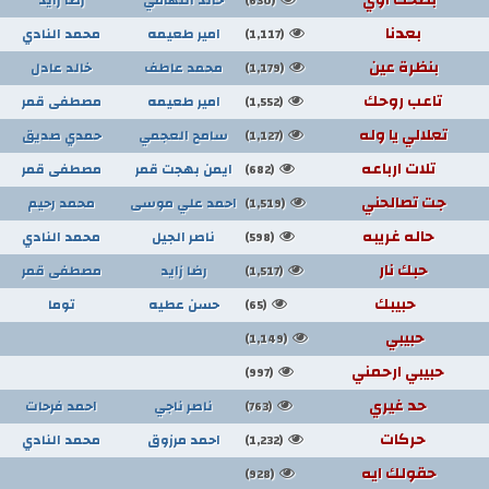
(630)
بعدنا
امير طعيمه
محمد النادي
(1,117)
بنظرة عين
محمد عاطف
خالد عادل
(1,179)
تاعب روحك
امير طعيمه
مصطفى قمر
(1,552)
تعلالي يا وله
سامح العجمي
حمدي صديق
(1,127)
تلات ارباعه
ايمن بهجت قمر
مصطفى قمر
(682)
جت تصالحني
احمد علي موسى
محمد رحيم
(1,519)
حاله غريبه
ناصر الجيل
محمد النادي
(598)
حبك نار
رضا زايد
مصطفى قمر
(1,517)
حبيبك
حسن عطيه
توما
(65)
حبيبي
(1,149)
حبيبي ارحمني
(997)
حد غيري
ناصر ناجي
احمد فرحات
(763)
حركات
احمد مرزوق
محمد النادي
(1,232)
حقولك ايه
(928)