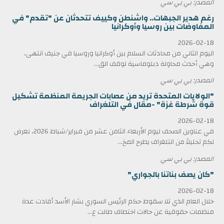
المصدر: بي بي سي
رغم هدير الجبهات.. واشنطن وكييف تتحدثان عن "تقدم" في
المفاوضات بين روسيا وأوكرانيا
2026-02-18
اليوم الثاني من محادثات السلام بين أوكرانيا وروسيا في جنيف انتهى،
وهي أحدث محاولة دبلوماسية لوقف الق...
المصدر: بي بي سي
"الولايات المتحدة تريد من عصابات الجريمة المنظمة تشكيل
قوة شرطة غزة" -مقال في التلغراف
2026-02-18
في عناوين الصحف ليوم الأربعاء الثامن عشر من فبراير/شباط 2026، نعرض
لكم تحليلاً من التلغراف يطرح المخ...
المصدر: بي بي سي
"كان يصف بناتنا بالجواري"
2026-02-18
خلال العام الذي تلا سقوط حكم الرئيس السوري بشار الأسد أفادت عدة
منظمات حقوقية عن حالات اختطاف طالت ع...