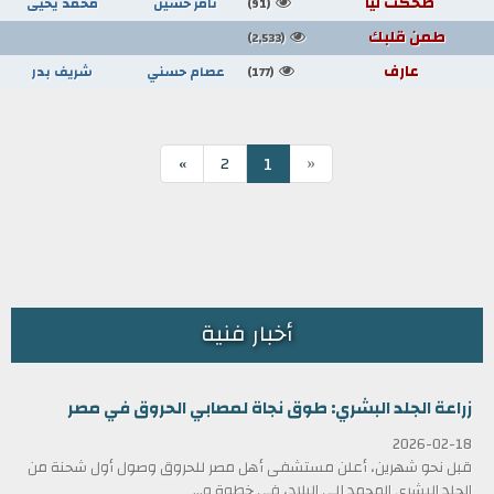
ضحكت ليا
تامر حسين
محمد يحيى
(91)
طمن قلبك
(2,533)
عارف
عصام حسني
شريف بدر
(177)
«
1
»
2
أخبار فنية
زراعة الجلد البشري: طوق نجاة لمصابي الحروق في مصر
2026-02-18
قبل نحو شهرين، أعلن مستشفى أهل مصر للحروق وصول أول شحنة من
الجلد البشري المجمد إلى البلاد، في خطوة و...