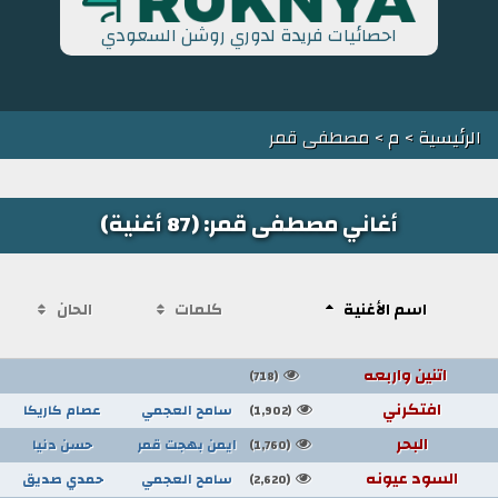
احصائيات فريدة لدوري روشن السعودي
الرئيسية
>
م
> مصطفى قمر
أغاني مصطفى قمر: (87 أغنية)
اسم الأغنية
كلمات
الحان
اتنين واربعه
(718)
افتكرني
سامح العجمي
عصام كاريكا
(1,902)
البحر
ايمن بهجت قمر
حسن دنيا
(1,760)
السود عيونه
سامح العجمي
حمدي صديق
(2,620)