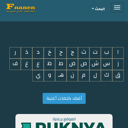
Toggle
البحث
navigation
i
ا
ب
ت
ث
ج
ح
خ
د
ذ
ر
ز
س
ش
ص
ض
ط
ظ
ع
غ
ف
ق
ك
ل
م
ن
هـ
و
ي
أضف كلمات أغنية
الموقع برعاية: