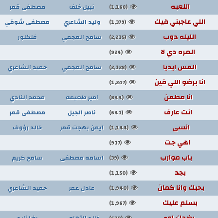
اللعبه
نبيل خلف
مصطفى قمر
(1,168)
اللي عاجبني فيك
وليد الشاعري
مصطفى شوقي
(1,379)
الليله دوب
سامح العجمي
فلكلور
(2,215)
المره دي لا
(924)
المس ايديا
سامح العجمي
حميد الشاعري
(2,128)
انا برضو اللي فين
(1,247)
انا مطمن
امير طعيمه
محمد النادي
(844)
انت عارف
ناصر الجيل
مصطفى قمر
(641)
انسى
ايمن بهجت قمر
خالد رؤوف
(1,144)
اهي جت
(917)
باب موارب
اسامه مصطفى
سامح كريم
(39)
بجد
(1,150)
بحبك وانا كمان
عادل عمر
حميد الشاعري
(1,940)
بسلم عليك
(1,967)
بضحك اوي
خالد التهامي
رضا زايد