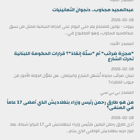
عبدالمجيد مجذوب.. دنجوان الثمانينيات
2026-02-18
بيروت - بولين فاضللم يمر حتى اليوم على الدراما اللبنانية ممثل من نسق
عبدالمجيد مجذوب، وهو المطبوع في...
المصدر: الأنباء
"مجزرة ضرائب" أم "سلّة إنقاذ"؟ قرارات الحكومة اللبنانية
تحرك الشارع
2026-02-18
لبنان: ضرائب جديدة تُشعل الشارع والبرلمان.. هل تموّل الدولة الأجور من
جيوب الفقراء؟
المصدر: بي بي سي
من هو طارق رحمن رئيس وزراء بنغلاديش الذي أمضى 17 عاماً
في المنفى؟
2026-02-18
أدى طارق رحمن اليمين كرئيس وزراء لبنغلاديش في 17 فبراير/شباط، بعد
فوز حزبه بنغلاديش الوطني الذي ينتم...