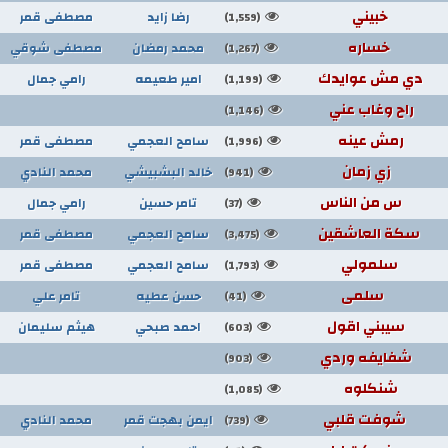
خبيني
رضا زايد
مصطفى قمر
(1,559)
خساره
محمد رمضان
مصطفى شوقي
(1,267)
دي مش عوايدك
امير طعيمه
رامي جمال
(1,199)
راح وغاب عني
(1,146)
رمش عينه
سامح العجمي
مصطفى قمر
(1,996)
زي زمان
خالد البشبيشي
محمد النادي
(941)
س من الناس
تامر حسين
رامي جمال
(37)
سكة العاشقين
سامح العجمي
مصطفى قمر
(3,475)
سلمولي
سامح العجمي
مصطفى قمر
(1,793)
سلمى
حسن عطيه
تامر علي
(41)
سيبني اقول
احمد صبحي
هيثم سليمان
(603)
شفايفه وردي
(903)
شنكلوه
(1,085)
شوفت قلبي
ايمن بهجت قمر
محمد النادي
(739)