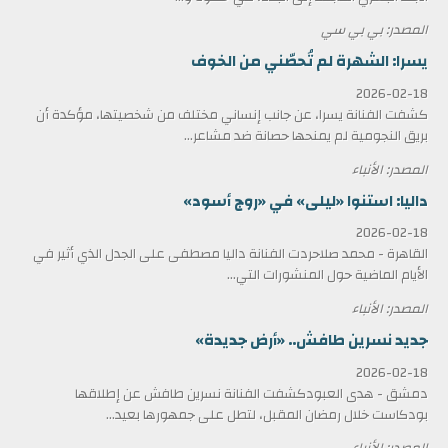
المصدر: بي بي سي
يسرا: الشهرة لم تُحصّني من الخوف
2026-02-18
كشفت الفنانة يسرا، عن جانب إنساني مختلف من شخصيتها، مؤكدة أن
بريق النجومية لم يمنحها حصانة ضد مشاعر...
المصدر: الأنباء
داليا: استنوا «ليلى» في «روج أسود»
2026-02-18
القاهرة - محمد صلاحردت الفنانة داليا مصطفى على الجدل الذي أثير في
الأيام الماضية حول المنشورات التي...
المصدر: الأنباء
جديد نسرين طافش.. «أرض جديدة»
2026-02-18
دمشق - هدى العبودكشفت الفنانة نسرين طافش عن إطلاقها
بودكاست خلال رمضان المقبل، لتطل على جمهورها بعيد...
المصدر: الأنباء