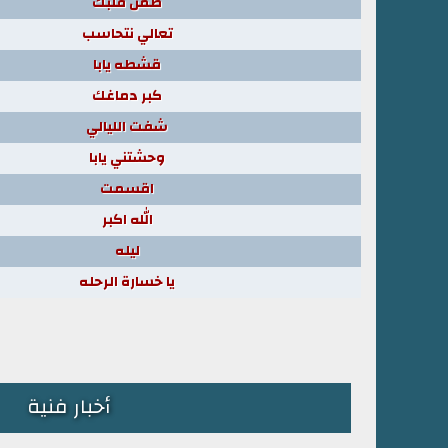
طمن قلبك
تعالي نتحاسب
قشطه يابا
كبر دماغك
شفت الليالي
وحشتني يابا
اقسمت
الله اكبر
ليله
يا خسارة الرحله
أخبار فنية