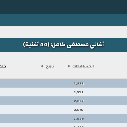
أغاني مصطفى كامل: (44 أغنية)
المشاهدات
تاريخ
كلم
1,853
3,511
2,027
2,575
2,058