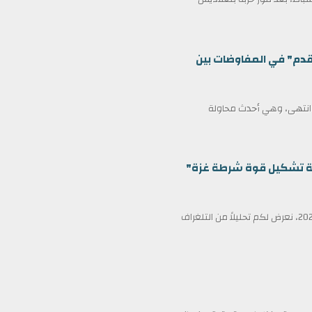
قدم" في المفاوضات بين
ف انتهى، وهي أحدث محاولة
ظمة تشكيل قوة شرطة غزة"
في عناوين الصحف ليوم الأربعاء الثامن عشر من فبراير/شباط 2026، نعرض لكم تحليلاً من التلغراف