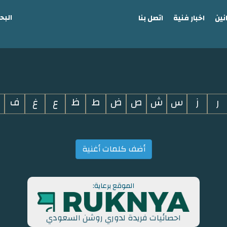
البح
نين
اخبار فنية
اتصل بنا
ر
ز
س
ش
ص
ض
ط
ظ
ع
غ
ف
أضف كلمات أغنية
الموقع برعاية:
احصائيات فريدة لدوري روشن السعودي