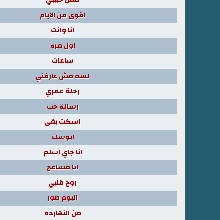
اقوى من الايام
انا وانت
اول مره
ساعات
لسه مش عارفني
رحلة عمري
رسالة حب
اسكت بقى
ابوسك
انا جاي اسلم
انا مسامح
روح قلبي
البوم صور
من النهارده