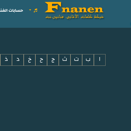
حسابات الفنا
i
ا
ب
ت
ث
ج
ح
خ
د
ذ