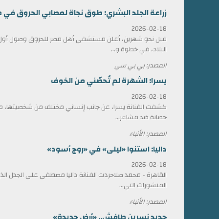
زراعة الجلد البشري: طوق نجاة لمصابي الحروق في 
2026-02-18
قبل نحو شهرين، أعلن مستشفى أهل مصر للحروق وصول أول ش
البلاد، في خطوة و...
المصدر: بي بي سي
يسرا: الشهرة لم تُحصّني من الخوف
2026-02-18
كشفت الفنانة يسرا، عن جانب إنساني مختلف من شخصيتها، مؤ
حصانة ضد مشاعر...
المصدر: الأنباء
داليا: استنوا «ليلى» في «روج أسود»
2026-02-18
القاهرة - محمد صلاحردت الفنانة داليا مصطفى على الجدل الذي 
المنشورات التي...
المصدر: الأنباء
جديد نسرين طافش.. «أرض جديدة»