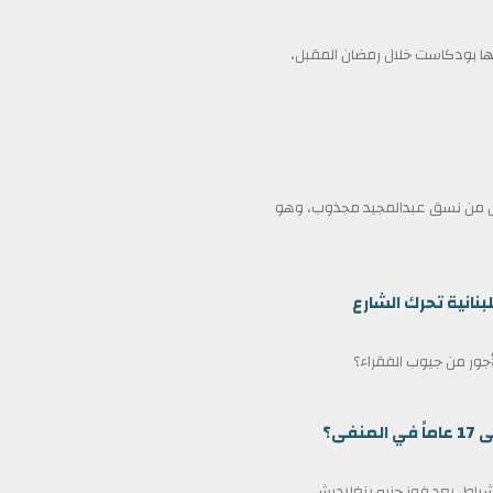
 بودكاست خلال رمضان المقبل،
ممثل من نسق عبدالمجيد مجذوب، وهو
بنانية تحرك الشارع
لأجور من جيوب الفقراء؟
ى؟
مين كرئيس وزراء لبنغلاديش في 17 فبراير/شباط، بعد فوز حزبه بنغلاديش