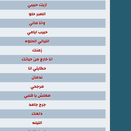
ازيك حبيبي
الصبر حلو
وانا مالي
حبيب ايامي
الليالي الحلوه
زمنك
انا خارج من حياتك
حكايتي انا
ندمان
مرجحي
معلش يا قلبي
جرح جامد
دلعك
الليله