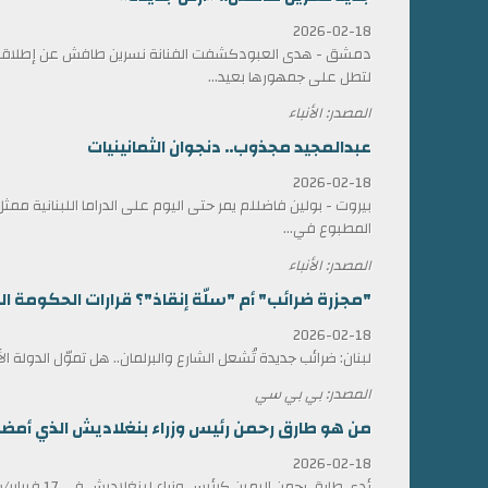
2026-02-18
دمشق - هدى العبودكشفت الفنانة نسرين طافش عن إطلاقها
لتطل على جمهورها بعيد...
المصدر: الأنباء
عبدالمجيد مجذوب.. دنجوان الثمانينيات
2026-02-18
بيروت - بولين فاضللم يمر حتى اليوم على الدراما اللبنانية 
المطبوع في...
المصدر: الأنباء
"مجزرة ضرائب" أم "سلّة إنقاذ"؟ قرارات الحكومة الل
2026-02-18
لبنان: ضرائب جديدة تُشعل الشارع والبرلمان.. هل تموّل الدولة ا
المصدر: بي بي سي
من هو طارق رحمن رئيس وزراء بنغلاديش الذي أمضى 17 عاماً في المنف
2026-02-18
أدى طارق رحمن الي