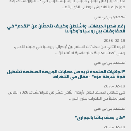
أدى طارق رحمن اليمين كرئيس وزراء لبنغلاديش في 17 فبراير/شباط، بعد
فوز حزبه بنغلاديش الوطني الذي ينتم...
المصدر: بي بي سي
رغم هدير الجبهات.. واشنطن وكييف تتحدثان عن "تقدم" في
المفاوضات بين روسيا وأوكرانيا
2026-02-18
اليوم الثاني من محادثات السلام بين أوكرانيا وروسيا في جنيف انتهى،
وهي أحدث محاولة دبلوماسية لوقف الق...
المصدر: بي بي سي
"الولايات المتحدة تريد من عصابات الجريمة المنظمة تشكيل
قوة شرطة غزة" -مقال في التلغراف
2026-02-18
في عناوين الصحف ليوم الأربعاء الثامن عشر من فبراير/شباط 2026، نعرض
لكم تحليلاً من التلغراف يطرح المخ...
المصدر: بي بي سي
"كان يصف بناتنا بالجواري"
2026-02-18