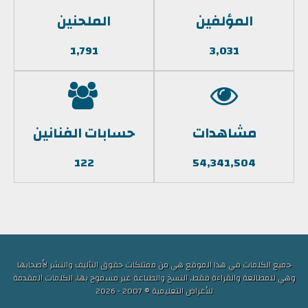
المؤلفين
الملحنين
1,791
3,031
مشاهدات
حسابات الفنانين
122
54,341,504
جميع الكلمات في هذا الموقع هي من ممتلكات حقوق التأليف والنشر لأصحابها
وهي للمطالعة والقراءة فقط, النسخ والطباعة غير مسموح بها, الكلمات المقدمة
للأغراض التعليمية © 2007 - 2026