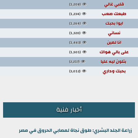
قلبي غالي
(1,208)
طبعك صعب
(1,234)
ايوا بحبك
(1,264)
نساني
(1,320)
انا لمين
(1,463)
على بالي هواك
(1,501)
بتلون ليه عليا
(2,217)
بحبك وداري
(3,012)
أخبار فنية
زراعة الجلد البشري: طوق نجاة لمصابي الحروق في مصر