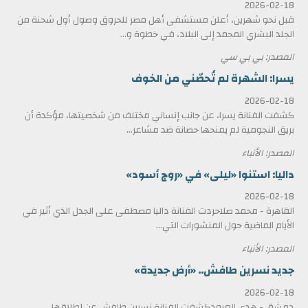
2026-02-18
قبل نحو شهرين، أعلن مستشفى أهل مصر للحروق وصول أول شحنة من
الجلد البشري المجمد إلى البلاد، في خطوة و...
المصدر: بي بي سي
يسرا: الشهرة لم تُحصّني من الخوف
2026-02-18
كشفت الفنانة يسرا، عن جانب إنساني مختلف من شخصيتها، مؤكدة أن
بريق النجومية لم يمنحها حصانة ضد مشاعر...
المصدر: الأنباء
داليا: استنوا «ليلى» في «روج أسود»
2026-02-18
القاهرة - محمد صلاحردت الفنانة داليا مصطفى على الجدل الذي أثير في
الأيام الماضية حول المنشورات التي...
المصدر: الأنباء
جديد نسرين طافش.. «أرض جديدة»
2026-02-18
دمشق - هدى العبودكشفت الفنانة نسرين طافش عن إطلاقها