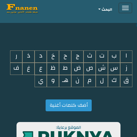
Toggle
البحث
navigation
i
ا
ب
ت
ث
ج
ح
خ
د
ذ
ر
ز
س
ش
ص
ض
ط
ظ
ع
غ
ف
ق
ك
ل
م
ن
هـ
و
ي
أضف كلمات أغنية
الموقع برعاية: