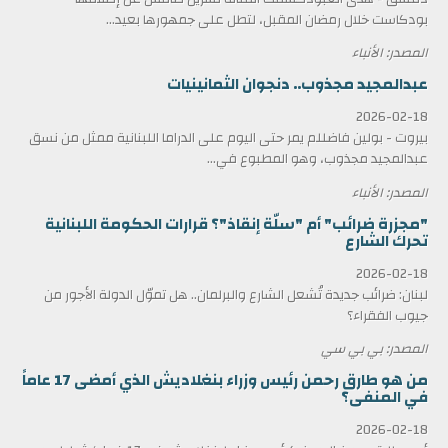
بودكاست خلال رمضان المقبل، لتطل على جمهورها بعيد...
المصدر: الأنباء
عبدالمجيد مجذوب.. دنجوان الثمانينيات
2026-02-18
بيروت - بولين فاضللم يمر حتى اليوم على الدراما اللبنانية ممثل من نسق
عبدالمجيد مجذوب، وهو المطبوع في...
المصدر: الأنباء
"مجزرة ضرائب" أم "سلّة إنقاذ"؟ قرارات الحكومة اللبنانية
تحرك الشارع
2026-02-18
لبنان: ضرائب جديدة تُشعل الشارع والبرلمان.. هل تموّل الدولة الأجور من
جيوب الفقراء؟
المصدر: بي بي سي
من هو طارق رحمن رئيس وزراء بنغلاديش الذي أمضى 17 عاماً
في المنفى؟
2026-02-18