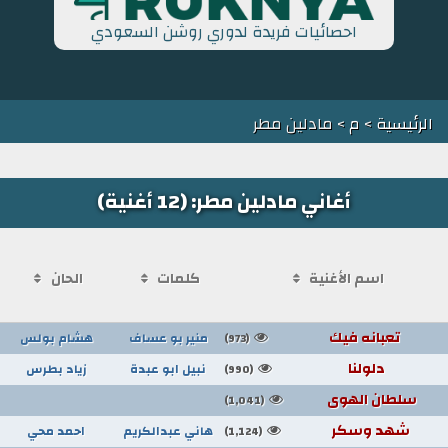
احصائيات فريدة لدوري روشن السعودي
الرئيسية
>
م
> مادلين مطر
أغاني مادلين مطر: (12 أغنية)
اسم الأغنية
كلمات
الحان
تعبانه فيك
منير بو عساف
هشام بولس
(973)
دلولنا
نبيل ابو عبدة
زياد بطرس
(990)
سلطان الهوى
(1,041)
شهد وسكر
هاني عبدالكريم
احمد محي
(1,124)