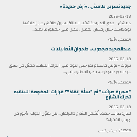
جديد نسرين طافش.. «أرض جديدة»
2026-02-18
دمشق - هدى العبودكشفت الفنانة نسرين طافش عن إطلاقها
بودكاست خلال رمضان المقبل، لتطل على جمهورها بعيد...
المصدر: الأنباء
عبدالمجيد مجذوب.. دنجوان الثمانينيات
2026-02-18
بيروت - بولين فاضللم يمر حتى اليوم على الدراما اللبنانية ممثل من نسق
عبدالمجيد مجذوب، وهو المطبوع في...
المصدر: الأنباء
"مجزرة ضرائب" أم "سلّة إنقاذ"؟ قرارات الحكومة اللبنانية
تحرك الشارع
2026-02-18
لبنان: ضرائب جديدة تُشعل الشارع والبرلمان.. هل تموّل الدولة الأجور من
جيوب الفقراء؟
المصدر: بي بي سي