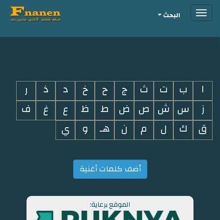
Toggle
البحث
navigation
i
ا
ب
ت
ث
ج
ح
خ
د
ذ
ر
ز
س
ش
ص
ض
ط
ظ
ع
غ
ف
ق
ك
ل
م
ن
هـ
و
ي
أضف كلمات أغنية
الموقع برعاية: