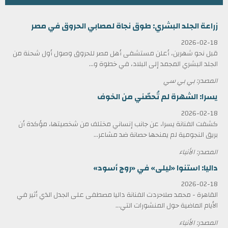
زراعة الجلد البشري: طوق نجاة لمصابي الحروق في مصر
2026-02-18
قبل نحو شهرين، أعلن مستشفى أهل مصر للحروق وصول أول شحنة من
الجلد البشري المجمد إلى البلاد، في خطوة و...
المصدر: بي بي سي
يسرا: الشهرة لم تُحصّني من الخوف
2026-02-18
كشفت الفنانة يسرا، عن جانب إنساني مختلف من شخصيتها، مؤكدة أن
بريق النجومية لم يمنحها حصانة ضد مشاعر...
المصدر: الأنباء
داليا: استنوا «ليلى» في «روج أسود»
2026-02-18
القاهرة - محمد صلاحردت الفنانة داليا مصطفى على الجدل الذي أثير في
الأيام الماضية حول المنشورات التي...
المصدر: الأنباء