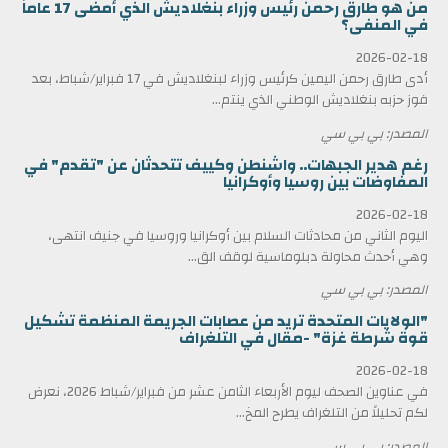
من هو طارق رحمن رئيس وزراء بنغلاديش الذي أمضى 17 عاماً
في المنفى؟
2026-02-18
أدى طارق رحمن اليمين كرئيس وزراء لبنغلاديش في 17 فبراير/شباط، بعد
فوز حزبه بنغلاديش الوطني الذي ينتم...
المصدر: بي بي سي
رغم هدير الجبهات.. واشنطن وكييف تتحدثان عن "تقدم" في
المفاوضات بين روسيا وأوكرانيا
2026-02-18
اليوم الثاني من محادثات السلام بين أوكرانيا وروسيا في جنيف انتهى،
وهي أحدث محاولة دبلوماسية لوقف الق...
المصدر: بي بي سي
"الولايات المتحدة تريد من عصابات الجريمة المنظمة تشكيل
قوة شرطة غزة" -مقال في التلغراف
2026-02-18
في عناوين الصحف ليوم الأربعاء الثامن عشر من فبراير/شباط 2026، نعرض
لكم تحليلاً من التلغراف يطرح المخ...
المصدر: بي بي سي