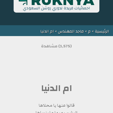
احصائيات فريدة لدوري روشن السعودي
الرئيسية
>
م
>
ماجد المهندس
> ام الدنيا
(1,575) مشاهدة
ام الدنيا
قالوا عنها يا محلاها
اليشرب ميها ما ينساها