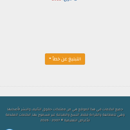
التبليغ عن خطأ
جميع الكلمات في هذا الموقع هي من ممتلكات حقوق التأليف والنشر لأصحابها
وهي للمطالعة والقراءة فقط, النسخ والطباعة غير مسموح بها, الكلمات المقدمة
للأغراض التعليمية © 2007 - 2026