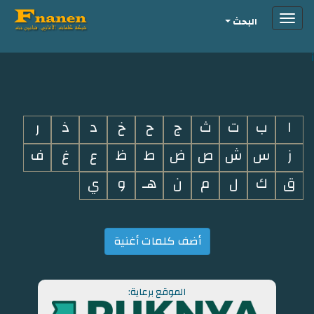
Toggle
البحث
navigation
i
ا
ب
ت
ث
ج
ح
خ
د
ذ
ر
ز
س
ش
ص
ض
ط
ظ
ع
غ
ف
ق
ك
ل
م
ن
هـ
و
ي
أضف كلمات أغنية
الموقع برعاية: