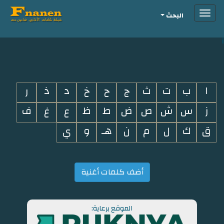
Toggle
البحث
navigation
i
ا
ب
ت
ث
ج
ح
خ
د
ذ
ر
ز
س
ش
ص
ض
ط
ظ
ع
غ
ف
ق
ك
ل
م
ن
هـ
و
ي
أضف كلمات أغنية
الموقع برعاية: