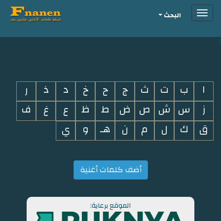
Toggle
البحث
navigation
i
ا
ب
ت
ث
ج
ح
خ
د
ذ
ر
ز
س
ش
ص
ض
ط
ظ
ع
غ
ف
ق
ك
ل
م
ن
هـ
و
ي
أضف كلمات أغنية
الموقع برعاية: