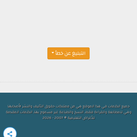
التبليغ عن خطأ
جميع الكلمات في هذا الموقع هي من ممتلكات حقوق التأليف والنشر لأصحابها
وهي للمطالعة والقراءة فقط, النسخ والطباعة غير مسموح بها, الكلمات المقدمة
للأغراض التعليمية © 2007 - 2026