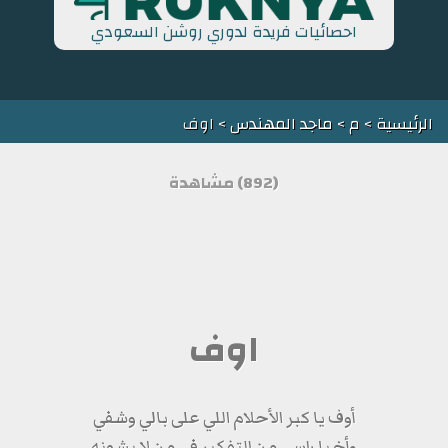
احصائيات فريدة لدوري روشن السعودي
الرئيسية
>
م
>
ماجد المهندس
> اوف
(892) مشاهدة
اوف
أوف يا كبر الأحلام اللي على بالي وشفي
وأخ يا راسي من التفكير في من لا يشونه