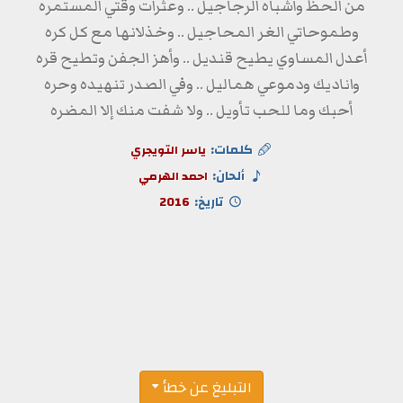
من الحظ وأشباه الرجاجيل .. وعثرات وقتي المستمره
وطموحاتي الغر المحاجيل .. وخذلانها مع كل كره
أعدل المساوي يطيح قنديل .. وأهز الجفن وتطيح قره
واناديك ودموعي هماليل .. وفي الصدر تنهيده وحره
أحبك وما للحب تأويل .. ولا شفت منك إلا المضره
كلمات:
ياسر التويجري
ألحان:
احمد الهرمي
تاريخ:
2016
التبليغ عن خطأ