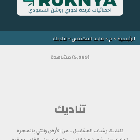
احصائيات فريدة لدوري روشن السعودي
الرئيسية
>
م
>
ماجد المهندس
> تناديك
(5,989) مشاهدة
تناديك
تناديك رغبات المقابيل .. من الأرض وانتي بالمجره
تهادي على غصنٍ من الليل .. وتمادي على القلب ومقره