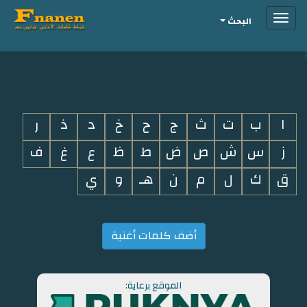
Toggle
البحث
navigation
i
ا
ب
ت
ث
ج
ح
خ
د
ذ
ر
ز
س
ش
ص
ض
ط
ظ
ع
غ
ف
ق
ك
ل
م
ن
هـ
و
ي
أضف كلمات أغنية
الموقع برعاية: