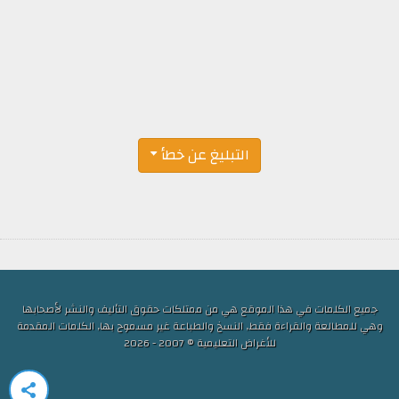
التبليغ عن خطأ
جميع الكلمات في هذا الموقع هي من ممتلكات حقوق التأليف والنشر لأصحابها
وهي للمطالعة والقراءة فقط, النسخ والطباعة غير مسموح بها, الكلمات المقدمة
للأغراض التعليمية © 2007 - 2026