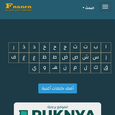
Toggle
البحث
navigation
i
ا
ب
ت
ث
ج
ح
خ
د
ذ
ر
ز
س
ش
ص
ض
ط
ظ
ع
غ
ف
ق
ك
ل
م
ن
هـ
و
ي
أضف كلمات أغنية
الموقع برعاية: