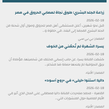
زراعة الجلد البشري: طوق نجاة لمصابي الحروق في مصر
2026-02-18
قبل نحو شهرين، أعلن مستشفى أهل مصر للحروق وصول أول شحنة من
الجلد البشري المجمد إلى البلاد، في خطوة و...
المصدر: بي بي سي
يسرا: الشهرة لم تُحصّني من الخوف
2026-02-18
كشفت الفنانة يسرا، عن جانب إنساني مختلف من شخصيتها، مؤكدة أن
بريق النجومية لم يمنحها حصانة ضد مشاعر...
المصدر: الأنباء
داليا: استنوا «ليلى» في «روج أسود»
2026-02-18
القاهرة - محمد صلاحردت الفنانة داليا مصطفى على الجدل الذي أثير في
الأيام الماضية حول المنشورات التي...
المصدر: الأنباء