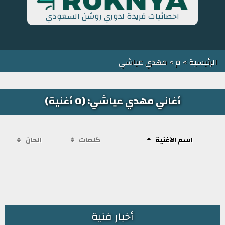
احصائيات فريدة لدوري روشن السعودي
الرئيسية
>
م
> مهدي عياشي
أغاني مهدي عياشي: (0 أغنية)
اسم الأغنية
كلمات
الحان
أخبار فنية