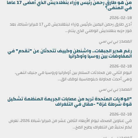
من هو طارق رحمن رئيس وزراء بنغلاديش الذي أمضى 17 عاماً
في المنفى؟
2026-02-18
أدى طارق رحمن اليمين كرئيس وزراء لبنغلاديش في 17 فبراير/شباط، بعد
فوز حزبه بنغلاديش الوطني الذي ينتم...
المصدر: بي بي سي
رغم هدير الجبهات.. واشنطن وكييف تتحدثان عن "تقدم" في
المفاوضات بين روسيا وأوكرانيا
2026-02-18
اليوم الثاني من محادثات السلام بين أوكرانيا وروسيا في جنيف انتهى،
وهي أحدث محاولة دبلوماسية لوقف الق...
المصدر: بي بي سي
"الولايات المتحدة تريد من عصابات الجريمة المنظمة تشكيل
قوة شرطة غزة" -مقال في التلغراف
2026-02-18
في عناوين الصحف ليوم الأربعاء الثامن عشر من فبراير/شباط 2026، نعرض
لكم تحليلاً من التلغراف يطرح المخ...
المصدر: بي بي سي