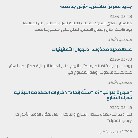
جديد نسرين طافش.. «أرض جديدة»
2026-02-18
دمشق - هدى العبودكشفت الفنانة نسرين طافش عن إطلاقها
بودكاست خلال رمضان المقبل، لتطل على جمهورها بعيد...
المصدر: الأنباء
عبدالمجيد مجذوب.. دنجوان الثمانينيات
2026-02-18
بيروت - بولين فاضللم يمر حتى اليوم على الدراما اللبنانية ممثل من نسق
عبدالمجيد مجذوب، وهو المطبوع في...
المصدر: الأنباء
"مجزرة ضرائب" أم "سلّة إنقاذ"؟ قرارات الحكومة اللبنانية
تحرك الشارع
2026-02-18
لبنان: ضرائب جديدة تُشعل الشارع والبرلمان.. هل تموّل الدولة الأجور من
جيوب الفقراء؟
المصدر: بي بي سي