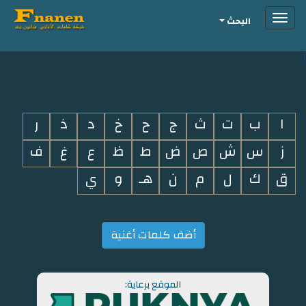
Toggle
البحث
navigation
i
ا
ب
ت
ث
ج
ح
خ
د
ذ
ر
ز
س
ش
ص
ض
ط
ظ
ع
غ
ف
ق
ك
ل
م
ن
هـ
و
ي
أضف كلمات أغنية
الموقع برعاية: