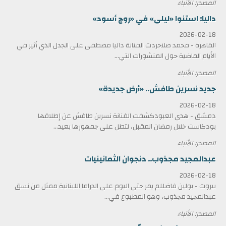
المصدر: الأنباء
داليا: استنوا «ليلى» في «روج أسود»
2026-02-18
القاهرة - محمد صلاحردت الفنانة داليا مصطفى على الجدل الذي أثير في
الأيام الماضية حول المنشورات التي...
المصدر: الأنباء
جديد نسرين طافش.. «أرض جديدة»
2026-02-18
دمشق - هدى العبودكشفت الفنانة نسرين طافش عن إطلاقها
بودكاست خلال رمضان المقبل، لتطل على جمهورها بعيد...
المصدر: الأنباء
عبدالمجيد مجذوب.. دنجوان الثمانينيات
2026-02-18
بيروت - بولين فاضللم يمر حتى اليوم على الدراما اللبنانية ممثل من نسق
عبدالمجيد مجذوب، وهو المطبوع في...
المصدر: الأنباء