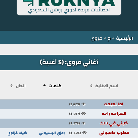
احصائيات فريدة لدوري روشن السعودي
الرئيسية
>
م
> مروى
أغاني مروى: (5 أغنية)
اسم الأغنية
كلمات
الحان
اما نعيمه
(3,623)
الصراحه راحه
(1,597)
خليني في بالك
(1,378)
مطرب حامبولي
رمزي البسيوني
ضياء غزاوي
(1,426)