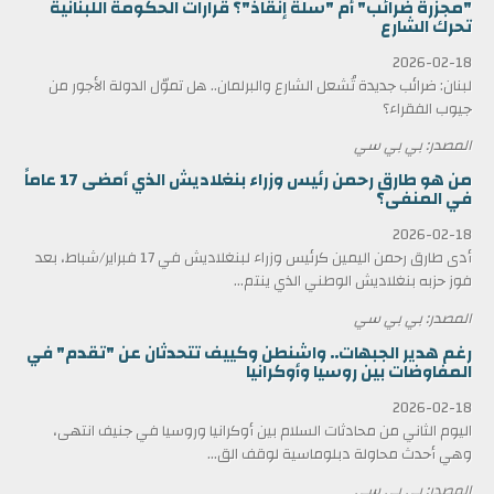
"مجزرة ضرائب" أم "سلّة إنقاذ"؟ قرارات الحكومة اللبنانية
تحرك الشارع
2026-02-18
لبنان: ضرائب جديدة تُشعل الشارع والبرلمان.. هل تموّل الدولة الأجور من
جيوب الفقراء؟
المصدر: بي بي سي
من هو طارق رحمن رئيس وزراء بنغلاديش الذي أمضى 17 عاماً
في المنفى؟
2026-02-18
أدى طارق رحمن اليمين كرئيس وزراء لبنغلاديش في 17 فبراير/شباط، بعد
فوز حزبه بنغلاديش الوطني الذي ينتم...
المصدر: بي بي سي
رغم هدير الجبهات.. واشنطن وكييف تتحدثان عن "تقدم" في
المفاوضات بين روسيا وأوكرانيا
2026-02-18
اليوم الثاني من محادثات السلام بين أوكرانيا وروسيا في جنيف انتهى،
وهي أحدث محاولة دبلوماسية لوقف الق...
المصدر: بي بي سي