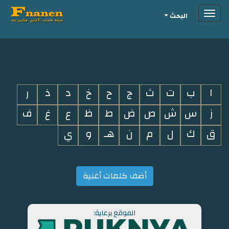
Toggle
البحث
navigation
i
ا
ب
ت
ث
ج
ح
خ
د
ذ
ر
ز
س
ش
ص
ض
ط
ظ
ع
غ
ف
ق
ك
ل
م
ن
هـ
و
ي
أضف كلمات أغنية
الموقع برعاية: