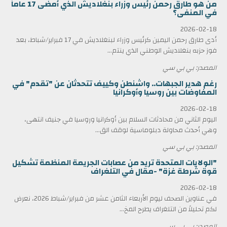
من هو طارق رحمن رئيس وزراء بنغلاديش الذي أمضى 17 عاماً
في المنفى؟
2026-02-18
أدى طارق رحمن اليمين كرئيس وزراء لبنغلاديش في 17 فبراير/شباط، بعد
فوز حزبه بنغلاديش الوطني الذي ينتم...
المصدر: بي بي سي
رغم هدير الجبهات.. واشنطن وكييف تتحدثان عن "تقدم" في
المفاوضات بين روسيا وأوكرانيا
2026-02-18
اليوم الثاني من محادثات السلام بين أوكرانيا وروسيا في جنيف انتهى،
وهي أحدث محاولة دبلوماسية لوقف الق...
المصدر: بي بي سي
"الولايات المتحدة تريد من عصابات الجريمة المنظمة تشكيل
قوة شرطة غزة" -مقال في التلغراف
2026-02-18
في عناوين الصحف ليوم الأربعاء الثامن عشر من فبراير/شباط 2026، نعرض
لكم تحليلاً من التلغراف يطرح المخ...
المصدر: بي بي سي