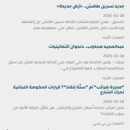
جديد نسرين طافش.. «أرض جديدة»
2026-02-18
دمشق - هدى العبودكشفت الفنانة نسرين طافش عن إطلاقها
بودكاست خلال رمضان المقبل، لتطل على جمهورها بعيد...
المصدر: الأنباء
عبدالمجيد مجذوب.. دنجوان الثمانينيات
2026-02-18
بيروت - بولين فاضللم يمر حتى اليوم على الدراما اللبنانية ممثل من نسق
عبدالمجيد مجذوب، وهو المطبوع في...
المصدر: الأنباء
"مجزرة ضرائب" أم "سلّة إنقاذ"؟ قرارات الحكومة اللبنانية
تحرك الشارع
2026-02-18
لبنان: ضرائب جديدة تُشعل الشارع والبرلمان.. هل تموّل الدولة الأجور من
جيوب الفقراء؟
المصدر: بي بي سي