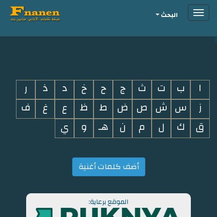
Toggle
البحث
navigation
i
ا
ب
ت
ث
ج
ح
خ
د
ذ
ر
ز
س
ش
ص
ض
ط
ظ
ع
غ
ف
ق
ك
ل
م
ن
هـ
و
ي
أضف كلمات أغنية
الموقع برعاية: