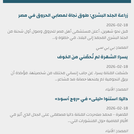
زراعة الجلد البشري: طوق نجاة لمصابي الحروق في مصر
2026-02-18
قبل نحو شهرين، أعلن مستشفى أهل مصر للحروق وصول أول شحنة من
الجلد البشري المجمد إلى البلاد، في خطوة و...
المصدر: بي بي سي
يسرا: الشهرة لم تُحصّني من الخوف
2026-02-18
كشفت الفنانة يسرا، عن جانب إنساني مختلف من شخصيتها، مؤكدة أن
بريق النجومية لم يمنحها حصانة ضد مشاعر...
المصدر: الأنباء
داليا: استنوا «ليلى» في «روج أسود»
2026-02-18
القاهرة - محمد صلاحردت الفنانة داليا مصطفى على الجدل الذي أثير في
الأيام الماضية حول المنشورات التي...
المصدر: الأنباء