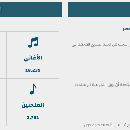
ا
مصر
حنة من الجلد البشري المجمد إلى
الأغاني
18,239
كدة أن بريق النجومية لم يمنحها
الملحنين
1,791
أثير في الأيام الماضية حول