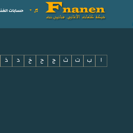
حسابات الفنا
i
ا
ب
ت
ث
ج
ح
خ
د
ذ