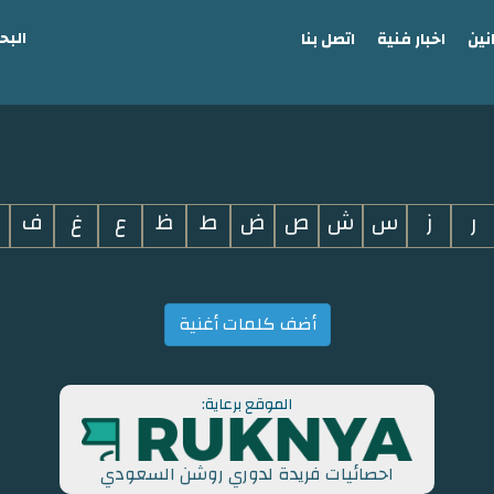
البح
نين
اخبار فنية
اتصل بنا
ر
ز
س
ش
ص
ض
ط
ظ
ع
غ
ف
أضف كلمات أغنية
الموقع برعاية:
احصائيات فريدة لدوري روشن السعودي