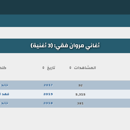
أغاني مروان فقي: (3 أغنية)
المشاهدات
تاريخ
كلم
2017
خالد 
92
2019
فهد ا
5,315
2018
خالد 
381