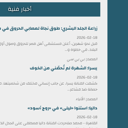
أخبار فنية
زراعة الجلد البشري: طوق نجاة لمصابي الحروق في 
2026-02-18
قبل نحو شهرين، أعلن مستشفى أهل مصر للحروق وصول أول ش
البلاد، في خطوة و...
المصدر: بي بي سي
يسرا: الشهرة لم تُحصّني من الخوف
2026-02-18
كشفت الفنانة يسرا، عن جانب إنساني مختلف من شخصيتها، مؤ
حصانة ضد مشاعر...
المصدر: الأنباء
داليا: استنوا «ليلى» في «روج أسود»
2026-02-18
القاهرة - محمد صلاحردت الفنانة داليا مصطفى على الجدل الذي 