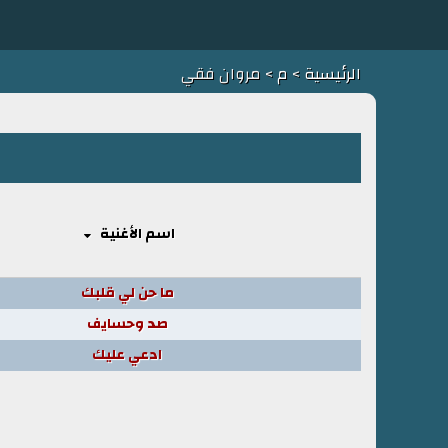
الرئيسية
>
م
> مروان فقي
اسم الأغنية
ما حن لي قلبك
صد وحسايف
ادعي عليك