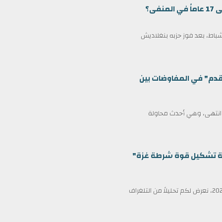
ى؟
مين كرئيس وزراء لبنغلاديش في 17 فبراير/شباط، بعد فوز حزبه بنغلاديش
قدم" في المفاوضات بين
ف انتهى، وهي أحدث محاولة
ظمة تشكيل قوة شرطة غزة"
في عناوين الصحف ليوم الأربعاء الثامن عشر من فبراير/شباط 2026، نعرض لكم تحليلاً من التلغراف