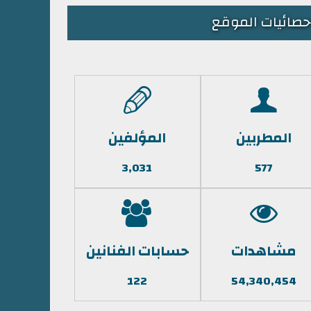
حصائيات الموقع
المطربين
المؤلفين
3,031
577
مشاهدات
حسابات الفنانين
122
54,340,454