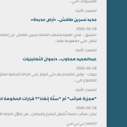
المنشورات التي...
المصدر: الأنباء
جديد نسرين طافش.. «أرض جديدة»
2026-02-18
دمشق - هدى العبودكشفت الفنانة نسرين طافش عن إطلاقها
لتطل على جمهورها بعيد...
المصدر: الأنباء
عبدالمجيد مجذوب.. دنجوان الثمانينيات
2026-02-18
بيروت - بولين فاضللم يمر حتى اليوم على الدراما اللبنانية 
المطبوع في...
المصدر: الأنباء
"مجزرة ضرائب" أم "سلّة إنقاذ"؟ قرارات الحكومة الل
2026-02-18
لبنان: ضرائب جديدة تُشعل الشارع والبرلمان.. هل تموّل الدولة ا
المصدر: بي بي سي