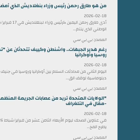
من هو طارق رحمن رئيس وزراء بنغلاديش الذي أمضى 17 عاماً في المنف
2026-02-18
أدى طارق رحمن الي
الوطني الذي ينتم...
المصدر: بي بي سي
رغم هدير الجبهات.. واشنطن وكييف تتحدثان عن "ت
روسيا وأوكرانيا
2026-02-18
اليوم الثاني من محادثات السلام بين أوكرانيا وروسيا في جني
دبلوماسية لوقف الق...
المصدر: بي بي سي
"الولايات المتحدة تريد من عصابات الجريمة المن
-مقال في التلغراف
2026-02-18
يطرح المخ...
المصدر: بي بي سي