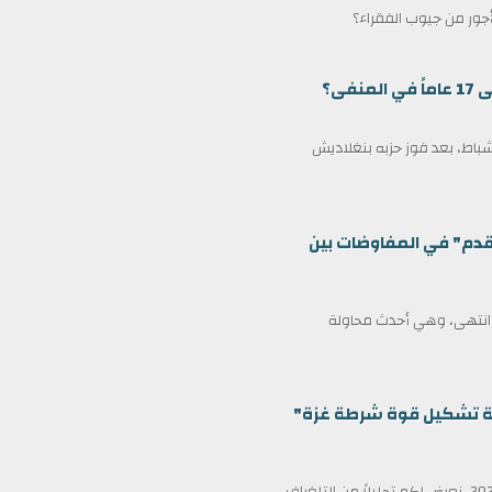
لأجور من جيوب الفقراء؟
ى؟
مين كرئيس وزراء لبنغلاديش في 17 فبراير/شباط، بعد فوز حزبه بنغلاديش
قدم" في المفاوضات بين
ف انتهى، وهي أحدث محاولة
ظمة تشكيل قوة شرطة غزة"
في عناوين الصحف ليوم الأربعاء الثامن عشر من فبراير/شباط 2026، نعرض لكم تحليلاً من التلغراف