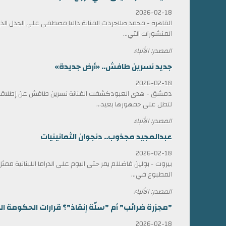
2026-02-18
القاهرة - محمد صلاحردت الفنانة داليا مصطفى على الجدل الذي 
المنشورات التي...
المصدر: الأنباء
جديد نسرين طافش.. «أرض جديدة»
2026-02-18
دمشق - هدى العبودكشفت الفنانة نسرين طافش عن إطلاقها
لتطل على جمهورها بعيد...
المصدر: الأنباء
عبدالمجيد مجذوب.. دنجوان الثمانينيات
2026-02-18
بيروت - بولين فاضللم يمر حتى اليوم على الدراما اللبنانية 
المطبوع في...
المصدر: الأنباء
"مجزرة ضرائب" أم "سلّة إنقاذ"؟ قرارات الحكومة الل
2026-02-18