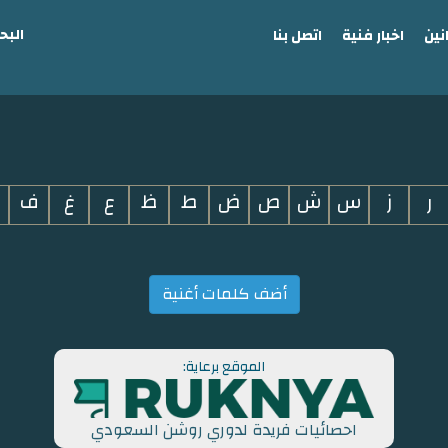
البح
نين
اخبار فنية
اتصل بنا
ر
ز
س
ش
ص
ض
ط
ظ
ع
غ
ف
أضف كلمات أغنية
الموقع برعاية:
احصائيات فريدة لدوري روشن السعودي