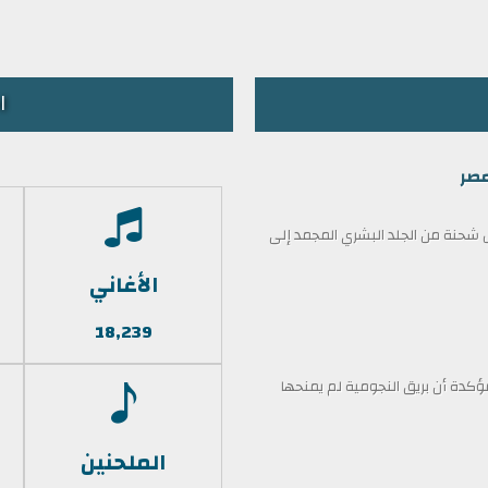
ا
مصر
حنة من الجلد البشري المجمد إلى
الأغاني
18,239
كدة أن بريق النجومية لم يمنحها
الملحنين