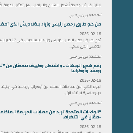
لبنان: ضرائب جديدة تُشعل الشارع والبرلمان.. هل تموّل الدولة ا
المصدر: بي بي سي
من هو طارق رحمن رئيس وزراء بنغلاديش الذي أمضى 17 عاماً في المنف
2026-02-18
أدى طارق رحمن الي
الوطني الذي ينتم...
المصدر: بي بي سي
رغم هدير الجبهات.. واشنطن وكييف تتحدثان عن "ت
روسيا وأوكرانيا
2026-02-18
اليوم الثاني من محادثات السلام بين أوكرانيا وروسيا في جني
دبلوماسية لوقف الق...
المصدر: بي بي سي
"الولايات المتحدة تريد من عصابات الجريمة المن
-مقال في التلغراف
2026-02-18