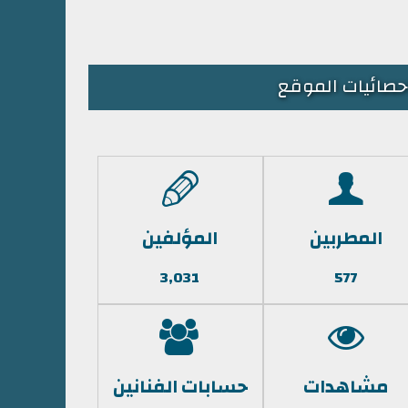
حصائيات الموقع
المطربين
المؤلفين
3,031
577
مشاهدات
حسابات الفنانين