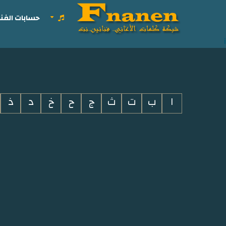
حسابات الفنا
i
ا
ب
ت
ث
ج
ح
خ
د
ذ