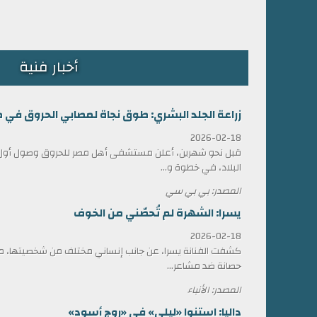
أخبار فنية
زراعة الجلد البشري: طوق نجاة لمصابي الحروق في 
2026-02-18
قبل نحو شهرين، أعلن مستشفى أهل مصر للحروق وصول أول ش
البلاد، في خطوة و...
المصدر: بي بي سي
يسرا: الشهرة لم تُحصّني من الخوف
2026-02-18
كشفت الفنانة يسرا، عن جانب إنساني مختلف من شخصيتها، مؤ
حصانة ضد مشاعر...
المصدر: الأنباء
داليا: استنوا «ليلى» في «روج أسود»