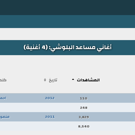
أغاني مساعد البلوشي: (4 أغنية)
المشاهدات
تاريخ
كلم
2012
احمد
110
248
2011
منصور
3,829
8,540