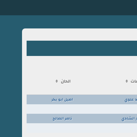
ات
الحان
 علوي
اصيل ابو بكر
 الشادي
ناصر الصالح