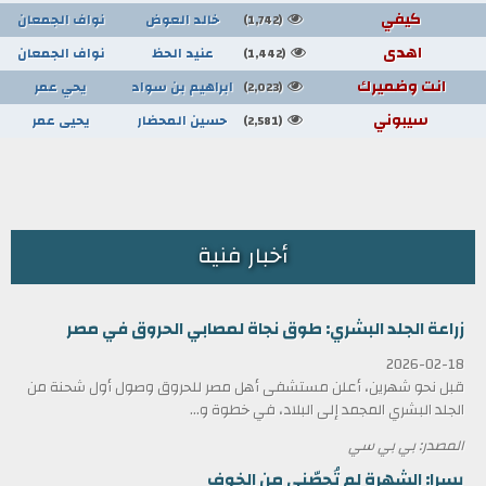
كيفي
خالد العوض
نواف الجمعان
(1,742)
اهدى
عنيد الحظ
نواف الجمعان
(1,442)
انت وضميرك
ابراهيم بن سواد
يحي عمر
(2,023)
سيبوني
حسين المحضار
يحيى عمر
(2,581)
أخبار فنية
زراعة الجلد البشري: طوق نجاة لمصابي الحروق في مصر
2026-02-18
قبل نحو شهرين، أعلن مستشفى أهل مصر للحروق وصول أول شحنة من
الجلد البشري المجمد إلى البلاد، في خطوة و...
المصدر: بي بي سي
يسرا: الشهرة لم تُحصّني من الخوف