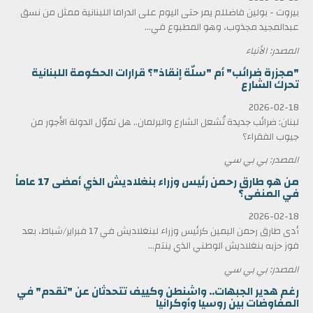
بيروت - بولين فاضللم يمر حتى اليوم على الدراما اللبنانية ممثل من نسق
عبدالمجيد مجذوب، وهو المطبوع في...
المصدر: الأنباء
"مجزرة ضرائب" أم "سلّة إنقاذ"؟ قرارات الحكومة اللبنانية
تحرك الشارع
2026-02-18
لبنان: ضرائب جديدة تُشعل الشارع والبرلمان.. هل تموّل الدولة الأجور من
جيوب الفقراء؟
المصدر: بي بي سي
من هو طارق رحمن رئيس وزراء بنغلاديش الذي أمضى 17 عاماً
في المنفى؟
2026-02-18
أدى طارق رحمن اليمين كرئيس وزراء لبنغلاديش في 17 فبراير/شباط، بعد
فوز حزبه بنغلاديش الوطني الذي ينتم...
المصدر: بي بي سي
رغم هدير الجبهات.. واشنطن وكييف تتحدثان عن "تقدم" في
المفاوضات بين روسيا وأوكرانيا