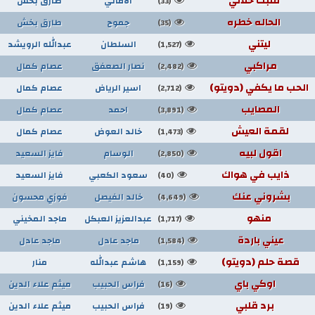
قلبك حلالي
الأماني
طارق بخش
(33)
الحاله خطره
جموح
طارق بخش
(35)
ليتني
السلطان
عبدالله الرويشد
(1,527)
مراكبي
نصار الصعفق
عصام كمال
(2,482)
الحب ما يكفي (دويتو)
اسير الرياض
عصام كمال
(2,712)
المصايب
احمد
عصام كمال
(3,891)
لقمة العيش
خالد العوض
عصام كمال
(1,473)
اقول لبيه
الوسام
فايز السعيد
(2,850)
ذايب في هواك
سعود الكعبي
فايز السعيد
(40)
بشروني عنك
خالد الفيصل
فوزي محسون
(4,649)
منهو
عبدالعزيز العبكل
ماجد المخيني
(1,717)
عيني باردة
ماجد عادل
ماجد عادل
(1,584)
قصة حلم (دويتو)
هاشم عبدالله
منار
(1,159)
اوكي باي
فراس الحبيب
ميثم علاء الدين
(16)
برد قلبي
فراس الحبيب
ميثم علاء الدين
(19)