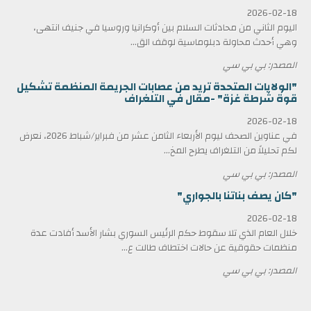
2026-02-18
اليوم الثاني من محادثات السلام بين أوكرانيا وروسيا في جنيف انتهى،
وهي أحدث محاولة دبلوماسية لوقف الق...
المصدر: بي بي سي
"الولايات المتحدة تريد من عصابات الجريمة المنظمة تشكيل
قوة شرطة غزة" -مقال في التلغراف
2026-02-18
في عناوين الصحف ليوم الأربعاء الثامن عشر من فبراير/شباط 2026، نعرض
لكم تحليلاً من التلغراف يطرح المخ...
المصدر: بي بي سي
"كان يصف بناتنا بالجواري"
2026-02-18
خلال العام الذي تلا سقوط حكم الرئيس السوري بشار الأسد أفادت عدة
منظمات حقوقية عن حالات اختطاف طالت ع...
المصدر: بي بي سي