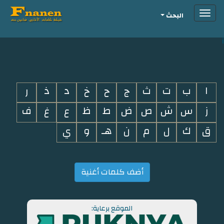
Toggle
البحث
navigation
i
ا
ب
ت
ث
ج
ح
خ
د
ذ
ر
ز
س
ش
ص
ض
ط
ظ
ع
غ
ف
ق
ك
ل
م
ن
هـ
و
ي
أضف كلمات أغنية
الموقع برعاية: