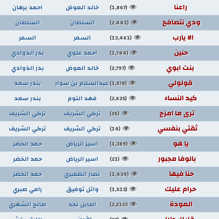
راعنا
خالد العوض
احمد برهان
(1,867)
ودي نتصافح
السلطان
السلطان
(2,441)
الا يارب
السمر
السمر
(13,461)
حنين
احمد علوي
بدر الذوادي
(1,744)
بنت ابوي
خالد العوض
بدر الذوادي
(2,797)
قولولي
عبدالسلام بن سوار
بندر سعد
(1,578)
كيد النساء
فهد التوم
بندر سعد
(2,625)
ترى ما امزح
تركي الشريف
تركي الشريف
(26)
ثقتي بنفسي
تركي الشريف
تركي الشريف
(14)
يا هو
اسير الرياض
حمد الخضر
(1,389)
بالوفا مجبور
اسير الرياض
حمد الخضر
(21)
حنا فيها
نصار الظفيري
حمد الخضر
(1,434)
حرام عليك
وائل توفيق
رامي صبري
(1,513)
المودة
اصايل نجد
صالح الشهري
(2,210)