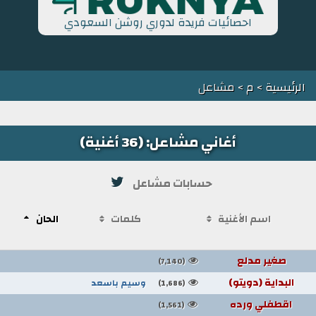
احصائيات فريدة لدوري روشن السعودي
الرئيسية
>
م
> مشاعل
أغاني مشاعل: (36 أغنية)
حسابات مشاعل
اسم الأغنية
كلمات
الحان
صغير مدلع
(7,140)
البداية (دويتو)
وسيم باسعد
(1,686)
اقطفلي ورده
(1,561)