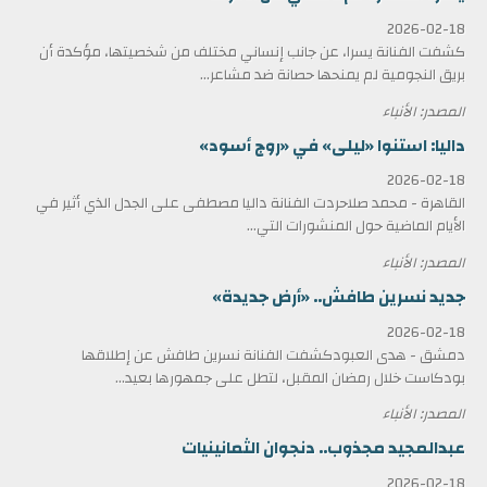
2026-02-18
كشفت الفنانة يسرا، عن جانب إنساني مختلف من شخصيتها، مؤكدة أن
بريق النجومية لم يمنحها حصانة ضد مشاعر...
المصدر: الأنباء
داليا: استنوا «ليلى» في «روج أسود»
2026-02-18
القاهرة - محمد صلاحردت الفنانة داليا مصطفى على الجدل الذي أثير في
الأيام الماضية حول المنشورات التي...
المصدر: الأنباء
جديد نسرين طافش.. «أرض جديدة»
2026-02-18
دمشق - هدى العبودكشفت الفنانة نسرين طافش عن إطلاقها
بودكاست خلال رمضان المقبل، لتطل على جمهورها بعيد...
المصدر: الأنباء
عبدالمجيد مجذوب.. دنجوان الثمانينيات
2026-02-18