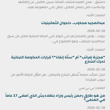
دمشق - هدى العبودكشفت الفنانة نسرين طافش عن إطلاقها
بودكاست خلال رمضان المقبل، لتطل على جمهورها بعيد...
المصدر: الأنباء
عبدالمجيد مجذوب.. دنجوان الثمانينيات
2026-02-18
بيروت - بولين فاضللم يمر حتى اليوم على الدراما اللبنانية ممثل من نسق
عبدالمجيد مجذوب، وهو المطبوع في...
المصدر: الأنباء
"مجزرة ضرائب" أم "سلّة إنقاذ"؟ قرارات الحكومة اللبنانية
تحرك الشارع
2026-02-18
لبنان: ضرائب جديدة تُشعل الشارع والبرلمان.. هل تموّل الدولة الأجور من
جيوب الفقراء؟
المصدر: بي بي سي
من هو طارق رحمن رئيس وزراء بنغلاديش الذي أمضى 17 عاماً
في المنفى؟
2026-02-18