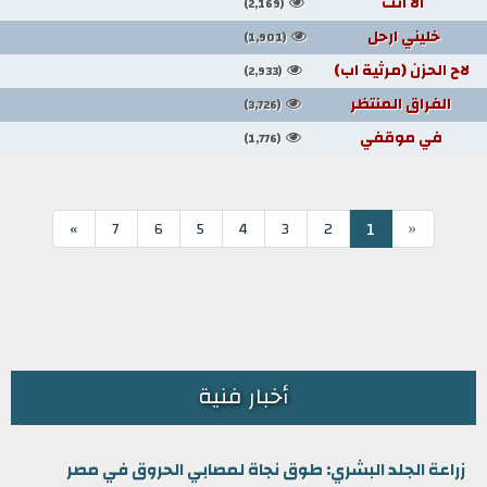
الا انت
(2,169)
خليني ارحل
(1,901)
لاح الحزن (مرثية اب)
(2,933)
الفراق المنتظر
(3,726)
في موقفي
(1,776)
«
1
»
7
6
5
4
3
2
أخبار فنية
زراعة الجلد البشري: طوق نجاة لمصابي الحروق في مصر