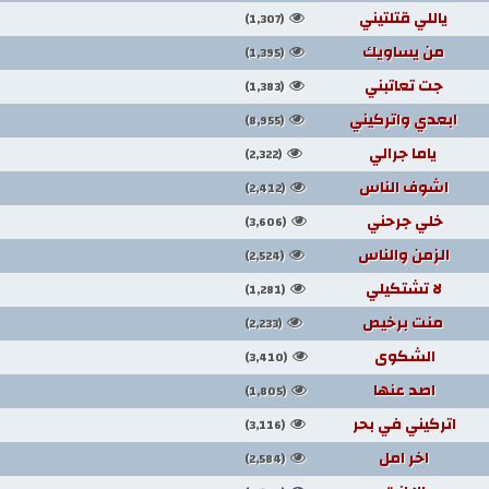
ياللي قتلتيني
(1,307)
من يساويك
(1,395)
جت تعاتبني
(1,383)
ابعدي واتركيني
(8,955)
ياما جرالي
(2,322)
اشوف الناس
(2,412)
خلي جرحني
(3,606)
الزمن والناس
(2,524)
لا تشتكيلي
(1,281)
منت برخيص
(2,233)
الشكوى
(3,410)
اصد عنها
(1,805)
اتركيني في بحر
(3,116)
اخر امل
(2,584)