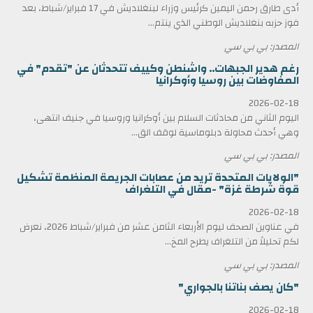
أدى طارق رحمن اليمين كرئيس وزراء لبنغلاديش في 17 فبراير/شباط، بعد
فوز حزبه بنغلاديش الوطني الذي ينتم...
المصدر: بي بي سي
رغم هدير الجبهات.. واشنطن وكييف تتحدثان عن "تقدم" في
المفاوضات بين روسيا وأوكرانيا
2026-02-18
اليوم الثاني من محادثات السلام بين أوكرانيا وروسيا في جنيف انتهى،
وهي أحدث محاولة دبلوماسية لوقف الق...
المصدر: بي بي سي
"الولايات المتحدة تريد من عصابات الجريمة المنظمة تشكيل
قوة شرطة غزة" -مقال في التلغراف
2026-02-18
في عناوين الصحف ليوم الأربعاء الثامن عشر من فبراير/شباط 2026، نعرض
لكم تحليلاً من التلغراف يطرح المخ...
المصدر: بي بي سي
"كان يصف بناتنا بالجواري"
2026-02-18