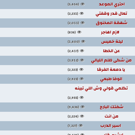
احتري الموعد
(5,454)
تعال قدر وقفتي
(2,231)
شهقة المخنوق
(2,011)
لازم اهاجر
(836)
ليلة خميس
(1,600)
عن الخطا
(2,417)
من شكى ظلم الليالي
(3,912)
يا دمعة الفرقا
(2,323)
الوفا طبعي
(2,923)
تكلمي قولي وش اللي تبينه
(2,955)
شفتك البارح
(9,436)
من انت
(2,224)
اسير الدرب
(7,327)
ابشري قلبي