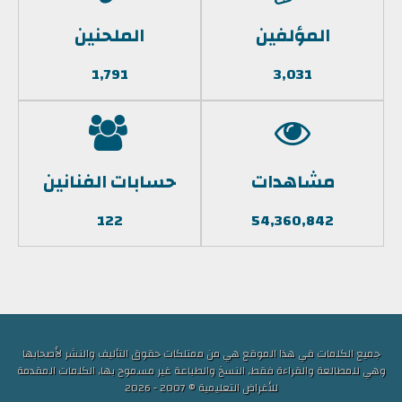
المؤلفين
الملحنين
1,791
3,031
مشاهدات
حسابات الفنانين
122
54,360,842
جميع الكلمات في هذا الموقع هي من ممتلكات حقوق التأليف والنشر لأصحابها
وهي للمطالعة والقراءة فقط, النسخ والطباعة غير مسموح بها, الكلمات المقدمة
للأغراض التعليمية © 2007 - 2026