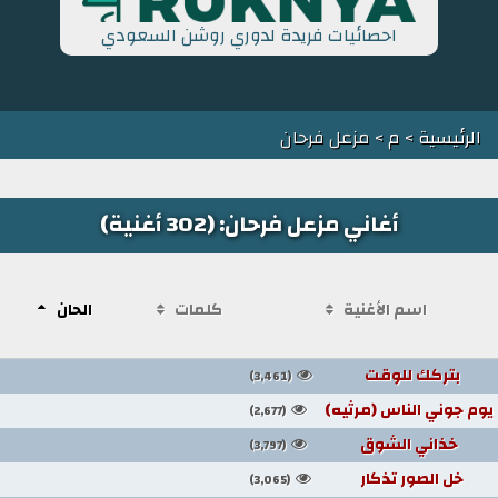
احصائيات فريدة لدوري روشن السعودي
الرئيسية
>
م
> مزعل فرحان
أغاني مزعل فرحان: (302 أغنية)
اسم الأغنية
كلمات
الحان
بتركك للوقت
(3,461)
يوم جوني الناس (مرثيه)
(2,677)
خذاني الشوق
(3,797)
خل الصور تذكار
(3,065)