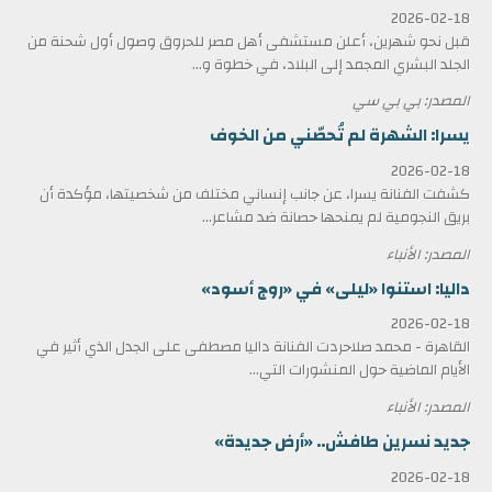
2026-02-18
قبل نحو شهرين، أعلن مستشفى أهل مصر للحروق وصول أول شحنة من
الجلد البشري المجمد إلى البلاد، في خطوة و...
المصدر: بي بي سي
يسرا: الشهرة لم تُحصّني من الخوف
2026-02-18
كشفت الفنانة يسرا، عن جانب إنساني مختلف من شخصيتها، مؤكدة أن
بريق النجومية لم يمنحها حصانة ضد مشاعر...
المصدر: الأنباء
داليا: استنوا «ليلى» في «روج أسود»
2026-02-18
القاهرة - محمد صلاحردت الفنانة داليا مصطفى على الجدل الذي أثير في
الأيام الماضية حول المنشورات التي...
المصدر: الأنباء
جديد نسرين طافش.. «أرض جديدة»
2026-02-18