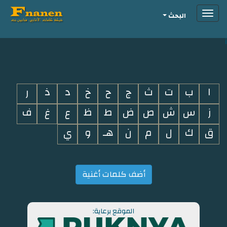
Toggle
البحث
navigation
i
ا
ب
ت
ث
ج
ح
خ
د
ذ
ر
ز
س
ش
ص
ض
ط
ظ
ع
غ
ف
ق
ك
ل
م
ن
هـ
و
ي
أضف كلمات أغنية
الموقع برعاية: