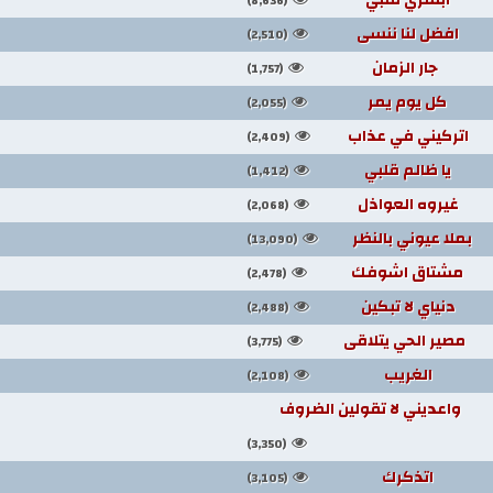
(8,636)
افضل لنا ننسى
(2,510)
جار الزمان
(1,757)
كل يوم يمر
(2,055)
اتركيني في عذاب
(2,409)
يا ظالم قلبي
(1,412)
غيروه العواذل
(2,068)
بملا عيوني بالنظر
(13,090)
مشتاق اشوفك
(2,478)
دنياي لا تبكين
(2,488)
مصير الحي يتلاقى
(3,775)
الغريب
(2,108)
واعديني لا تقولين الضروف
(3,350)
اتذكرك
(3,105)