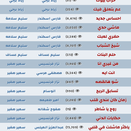
خراب بيوت
زياد برجي
زياد برجي
(97)
عم بتعلق فيك
زياد برجي
زياد برجي
(314)
احساس جديد
فارس اسكندر
سليم سلامة
(4,474)
ماشي حدي
فارس اسكندر
سليم سلامه
(3,010)
حضري لعبك
فارس اسكندر
سليم سلامه
(2,188)
شيخ الشباب
فارس اسكندر
سليم سلامه
(4,707)
حلم البنات
سليم عساف
سليم عساف
(172)
من غيري انا
نزار فرنسيس
سمير صفير
(3,965)
انت ايه
مصطفى مرسي
سمير صفير
(5,164)
شو هالقصه
نزار فرنسيس
سمير صفير
(847)
تسابق الريح
الوسام
سمير صفير
(990)
زمان كان عندي قلب
امير طعيمه
سمير صفير
(2,245)
روح يا شاطر
صفوح شغاله
سمير صفير
(75)
حكايات الدني
نزار فرنسيس
سمير صفير
(2,465)
ياكثر ماشلت في قلبي
عبدالعزيز الميلس
سمير صفير
(71,709)