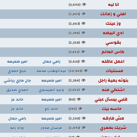
انا ليه
(3,490)
اهلي و زمالك
(1,805)
وز عينك
(1,663)
ادي البيضه
(1,398)
بقوسي
(1,318)
كاس العالم
(3,812)
اعمل عاقله
رامي جمال
امير طعيمه
(2,422)
مستنياك
عبدالوهاب محمد
بليغ حمدي
(10,965)
بنوته بمية راجل
امير طعيمه
جان ماري رياشي
(1,354)
اشتكي منه
وليد العيسوي
حمدي صديق
(2,510)
قلبي بيسأل عيني
امير طعيمه
خالد عز
(80)
حاسه بيك
خالد تاج
خالد عز
(291)
مش فارقه
امير طعيمه
رامي جمال
(1,168)
شريك بعمري
مرسال مدور
رواد رعد
(1,093)