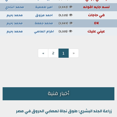
لسه جايه اقوله
امير طعمية
محمد النادي
(2,592)
في حاجات
احمد مرزوق
محمد رحيم
(5,125)
OK
محمد جمعة
محمد رحيم
(3,589)
عيني عليك
اكرام العاصي
محمد رحيم
(3,325)
«
1
»
2
أخبار فنية
زراعة الجلد البشري: طوق نجاة لمصابي الحروق في مصر