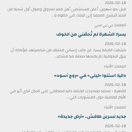
2026-02-18
قبل نحو شهرين، أعلن مستشفى أهل مصر للحروق وصول أول شحنة من
الجلد البشري المجمد إلى البلاد، في خطوة و...
المصدر: بي بي سي
يسرا: الشهرة لم تُحصّني من الخوف
2026-02-18
كشفت الفنانة يسرا، عن جانب إنساني مختلف من شخصيتها، مؤكدة أن
بريق النجومية لم يمنحها حصانة ضد مشاعر...
المصدر: الأنباء
داليا: استنوا «ليلى» في «روج أسود»
2026-02-18
القاهرة - محمد صلاحردت الفنانة داليا مصطفى على الجدل الذي أثير في
الأيام الماضية حول المنشورات التي...
المصدر: الأنباء
جديد نسرين طافش.. «أرض جديدة»
2026-02-18