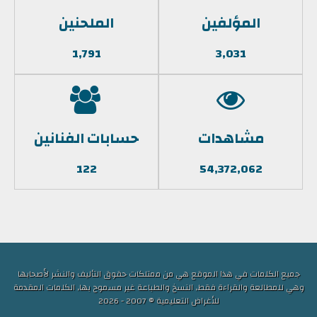
المؤلفين
الملحنين
1,791
3,031
مشاهدات
حسابات الفنانين
122
54,372,062
جميع الكلمات في هذا الموقع هي من ممتلكات حقوق التأليف والنشر لأصحابها
وهي للمطالعة والقراءة فقط, النسخ والطباعة غير مسموح بها, الكلمات المقدمة
للأغراض التعليمية © 2007 - 2026