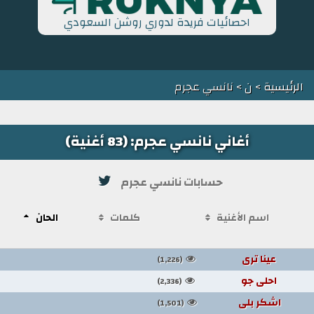
احصائيات فريدة لدوري روشن السعودي
الرئيسية
>
ن
> نانسي عجرم
أغاني نانسي عجرم: (83 أغنية)
حسابات نانسي عجرم
اسم الأغنية
كلمات
الحان
عينا ترى
(1,226)
احلى جو
(2,336)
اشكر بلى
(1,501)