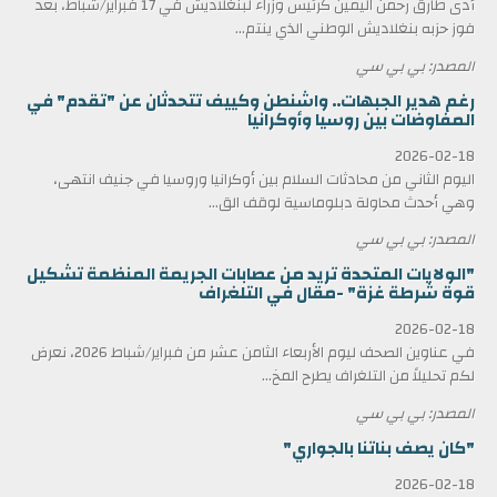
أدى طارق رحمن اليمين كرئيس وزراء لبنغلاديش في 17 فبراير/شباط، بعد
فوز حزبه بنغلاديش الوطني الذي ينتم...
المصدر: بي بي سي
رغم هدير الجبهات.. واشنطن وكييف تتحدثان عن "تقدم" في
المفاوضات بين روسيا وأوكرانيا
2026-02-18
اليوم الثاني من محادثات السلام بين أوكرانيا وروسيا في جنيف انتهى،
وهي أحدث محاولة دبلوماسية لوقف الق...
المصدر: بي بي سي
"الولايات المتحدة تريد من عصابات الجريمة المنظمة تشكيل
قوة شرطة غزة" -مقال في التلغراف
2026-02-18
في عناوين الصحف ليوم الأربعاء الثامن عشر من فبراير/شباط 2026، نعرض
لكم تحليلاً من التلغراف يطرح المخ...
المصدر: بي بي سي
"كان يصف بناتنا بالجواري"
2026-02-18