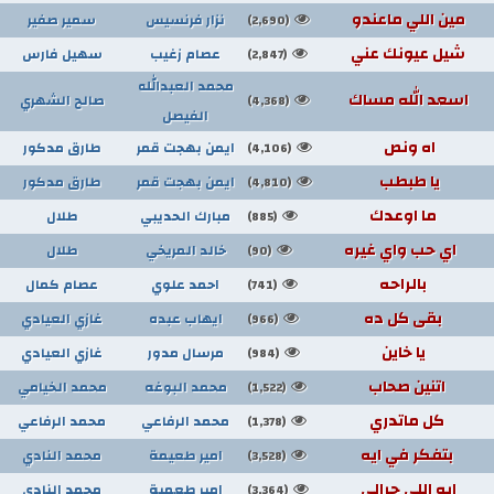
مين اللي ماعندو
نزار فرنسيس
سمير صفير
(2,690)
شيل عيونك عني
عصام زغيب
سهيل فارس
(2,847)
محمد العبدالله
اسعد الله مساك
صالح الشهري
(4,368)
الفيصل
اه ونص
ايمن بهجت قمر
طارق مدكور
(4,106)
يا طبطب
ايمن بهجت قمر
طارق مدكور
(4,810)
ما اوعدك
مبارك الحديبي
طلال
(885)
اي حب واي غيره
خالد المريخي
طلال
(90)
بالراحه
احمد علوي
عصام كمال
(741)
بقى كل ده
ايهاب عبده
غازي العيادي
(966)
يا خاين
مرسال مدور
غازي العيادي
(984)
اتنين صحاب
محمد البوغه
محمد الخيامي
(1,522)
كل ماتدري
محمد الرفاعي
محمد الرفاعي
(1,378)
بتفكر في ايه
امير طعيمة
محمد النادي
(3,528)
ايه اللي جرالي
امير طعمية
محمد النادي
(3,364)