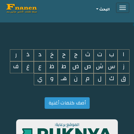
Toggle
البحث
navigation
i
ا
ب
ت
ث
ج
ح
خ
د
ذ
ر
ز
س
ش
ص
ض
ط
ظ
ع
غ
ف
ق
ك
ل
م
ن
هـ
و
ي
أضف كلمات أغنية
الموقع برعاية: