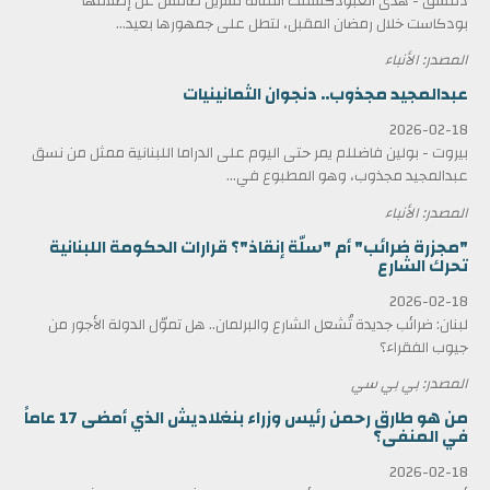
دمشق - هدى العبودكشفت الفنانة نسرين طافش عن إطلاقها
بودكاست خلال رمضان المقبل، لتطل على جمهورها بعيد...
المصدر: الأنباء
عبدالمجيد مجذوب.. دنجوان الثمانينيات
2026-02-18
بيروت - بولين فاضللم يمر حتى اليوم على الدراما اللبنانية ممثل من نسق
عبدالمجيد مجذوب، وهو المطبوع في...
المصدر: الأنباء
"مجزرة ضرائب" أم "سلّة إنقاذ"؟ قرارات الحكومة اللبنانية
تحرك الشارع
2026-02-18
لبنان: ضرائب جديدة تُشعل الشارع والبرلمان.. هل تموّل الدولة الأجور من
جيوب الفقراء؟
المصدر: بي بي سي
من هو طارق رحمن رئيس وزراء بنغلاديش الذي أمضى 17 عاماً
في المنفى؟
2026-02-18