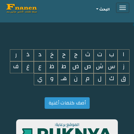
Toggle
البحث
navigation
i
ا
ب
ت
ث
ج
ح
خ
د
ذ
ر
ز
س
ش
ص
ض
ط
ظ
ع
غ
ف
ق
ك
ل
م
ن
هـ
و
ي
أضف كلمات أغنية
الموقع برعاية: