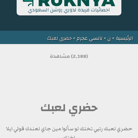
احصائيات فريدة لدوري روشن السعودي
الرئيسية
>
ن
>
نانسي عجرم
> حضري لعبك
(2,188) مشاهدة
حضري لعبك
حضري لعبك رتبي تختك لو سألوا مين جاي لعندك قولي ايلا
اختك