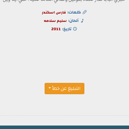
كلمات:
فارس اسكندر
ألحان:
سليم سلامه
تاريخ:
2011
التبليغ عن خطأ