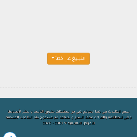
التبليغ عن خطأ
جميع الكلمات في هذا الموقع هي من ممتلكات حقوق التأليف والنشر لأصحابها
وهي للمطالعة والقراءة فقط, النسخ والطباعة غير مسموح بها, الكلمات المقدمة
للأغراض التعليمية © 2007 - 2026