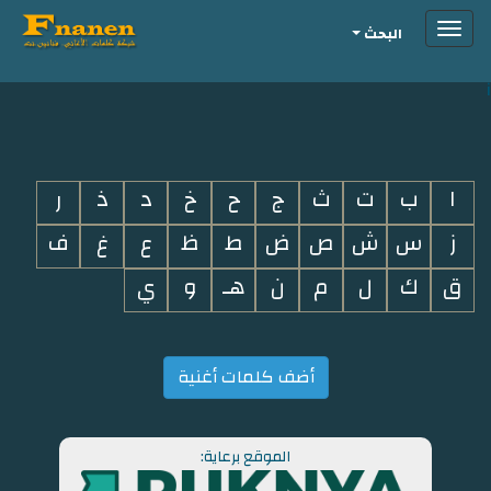
Toggle
البحث
navigation
i
ا
ب
ت
ث
ج
ح
خ
د
ذ
ر
ز
س
ش
ص
ض
ط
ظ
ع
غ
ف
ق
ك
ل
م
ن
هـ
و
ي
أضف كلمات أغنية
الموقع برعاية: