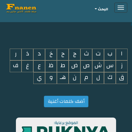
Toggle
البحث
navigation
i
ا
ب
ت
ث
ج
ح
خ
د
ذ
ر
ز
س
ش
ص
ض
ط
ظ
ع
غ
ف
ق
ك
ل
م
ن
هـ
و
ي
أضف كلمات أغنية
الموقع برعاية: