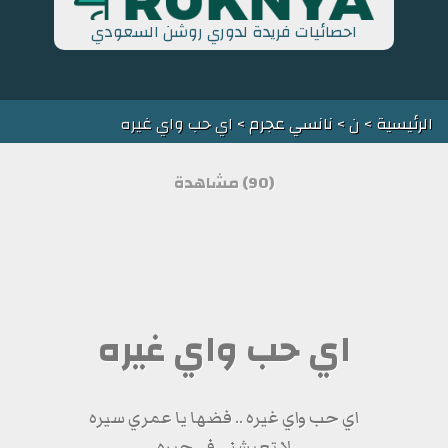
احصائيات فريدة لدوري روشن السعودي
الرئيسية
>
ن
>
نانسي عجرم
> اي حب واي غيره
(90) مشاهدة
اي حب واي غيره
اي حب واي غيره .. فضها يا عمري سيره
لا تعيشني في حيره