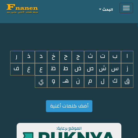
Toggle
البحث
navigation
i
ا
ب
ت
ث
ج
ح
خ
د
ذ
ر
ز
س
ش
ص
ض
ط
ظ
ع
غ
ف
ق
ك
ل
م
ن
هـ
و
ي
أضف كلمات أغنية
الموقع برعاية: