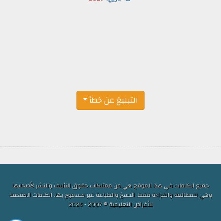
التبليغ عن خطأ
جميع الكلمات في هذا الموقع هي من ممتلكات حقوق التأليف والنشر لأصحابها
وهي للمطالعة والقراءة فقط, النسخ والطباعة غير مسموح بها, الكلمات المقدمة
للأغراض التعليمية © 2007 - 2026