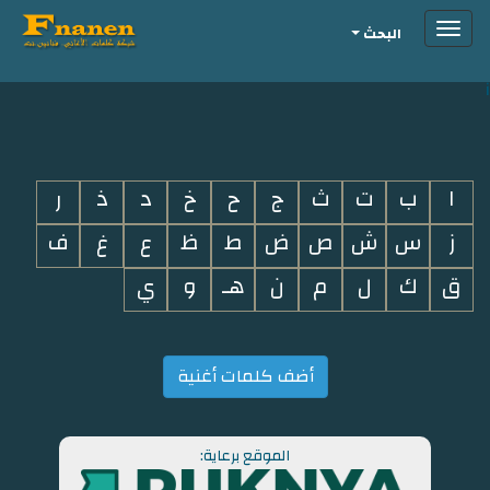
Toggle
البحث
navigation
i
ا
ب
ت
ث
ج
ح
خ
د
ذ
ر
ز
س
ش
ص
ض
ط
ظ
ع
غ
ف
ق
ك
ل
م
ن
هـ
و
ي
أضف كلمات أغنية
الموقع برعاية: