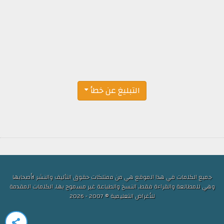
التبليغ عن خطأ
جميع الكلمات في هذا الموقع هي من ممتلكات حقوق التأليف والنشر لأصحابها
وهي للمطالعة والقراءة فقط, النسخ والطباعة غير مسموح بها, الكلمات المقدمة
للأغراض التعليمية © 2007 - 2026