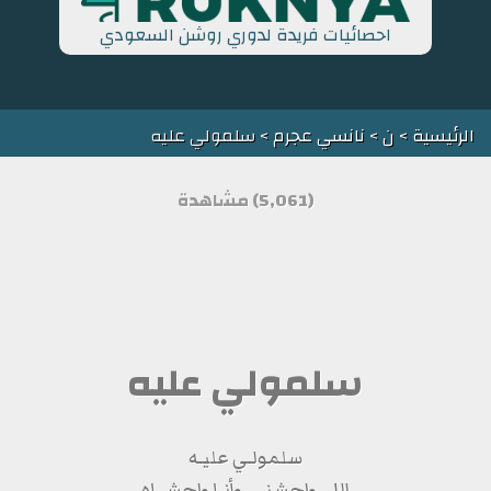
احصائيات فريدة لدوري روشن السعودي
الرئيسية
>
ن
>
نانسي عجرم
> سلمولي عليه
(5,061) مشاهدة
سلمولي عليه
سلمولـي عليـه
إللي واحشنـي وأنـا واحشــاه