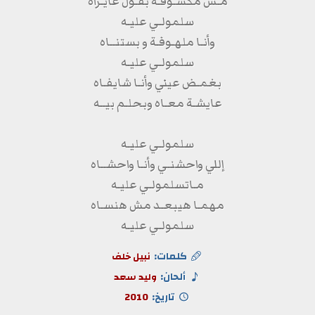
مـش مكسـوفـة بقـول عايـزاه
سلمولـي عليـه
وأنـا ملهـوفـة و بستنــاه
سلمولـي عليـه
بغمـض عيني وأنـا شايفـاه
عايشـة معـاه وبحلـم بيــه
سلمولـي عليـه
إللي واحشنـي وأنـا واحشــاه
مـاتسلمولـي عليـه
مهمـا هيبعـد مش هنسـاه
سلمولـي عليـه
كلمات:
نبيل خلف
ألحان:
وليد سعد
تاريخ:
2010