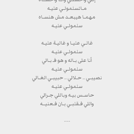
مـاتسلمولـي عليـه
مهمـا هيبعـد مش هنسـاه
سلمولـي عليـه
غالـي عليـا و غاليـة عليـه
سلمولـي عليـه
أنا على بـاله و هو فـ بـالي
سلمولـي عليـه
نصيبـي .. حـلالي .. حبيبـي الغـالي
سلمولـي عليـه
حاسـس بيـه وباللي جـرالي
واللي فـقلبـي بـان فـعنيــه
---