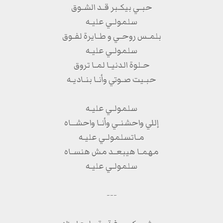
حبـي بيكـبر قـد الشـوق
سلمولـي عليـه
بلمـس روحـي و طـايرة لفـوق
سلمولـي عليـه
حـلوة الدنيـا لمـا تروق
حبـيت صـوتي وأنـا بنـاديـه
سلمولـي عليـه
إللي واحشنـي وأنـا واحشــاه
مـاتسلمولـي عليـه
مهمـا هيبعـد مش هنسـاه
سلمولـي عليـه
---