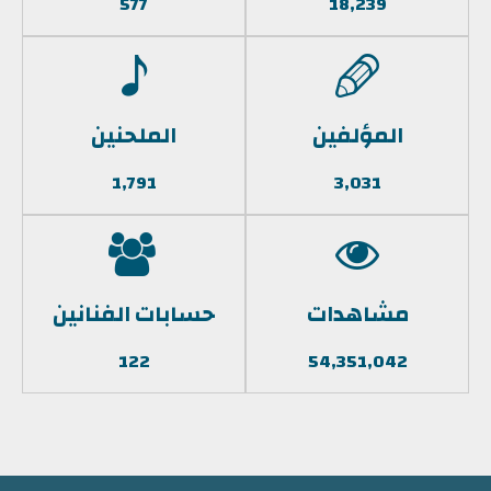
577
18,239
المؤلفين
الملحنين
1,791
3,031
مشاهدات
حسابات الفنانين
122
54,351,042