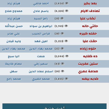
بعد بكير
احمد ماضي
هيثم زياد
(2,416)
تصادف الايام
باسم عادل
ممدوح صلاح
(4,324)
تكذب عليا
رامز السيد
هيثم زياد
(25)
حالتي حاله
ابراهيم بن سواد
حسن عبدالله
(1,745)
حفله كبيره
فراس الحبيب
علي صابر
(28)
حقك عليا
اميل فهد
وليد قبلان
(1,313)
حلوه زياده
محمد بهاء الدين
محمد بهاء الدين
(21)
ده كفايه
صمت
اليا سبع
(2,046)
ستين عفريت
سمير زكي
عصام كاريكا
(43)
صدمة عمري
اسلام عماد الدين
سهل
(24)
كدبه بيضه
محمد خضيري
محمد راجح
(1,831)