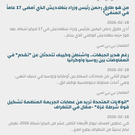
من هو طارق رحمن رئيس وزراء بنغلاديش الذي أمضى 17 عاماً
في المنفى؟
2026-02-18
أدى طارق رحمن اليمين كرئيس وزراء لبنغلاديش في 17 فبراير/شباط، بعد
فوز حزبه بنغلاديش الوطني الذي ينتم...
المصدر: بي بي سي
رغم هدير الجبهات.. واشنطن وكييف تتحدثان عن "تقدم" في
المفاوضات بين روسيا وأوكرانيا
2026-02-18
اليوم الثاني من محادثات السلام بين أوكرانيا وروسيا في جنيف انتهى،
وهي أحدث محاولة دبلوماسية لوقف الق...
المصدر: بي بي سي
"الولايات المتحدة تريد من عصابات الجريمة المنظمة تشكيل
قوة شرطة غزة" -مقال في التلغراف
2026-02-18
في عناوين الصحف ليوم الأربعاء الثامن عشر من فبراير/شباط 2026، نعرض
لكم تحليلاً من التلغراف يطرح المخ...