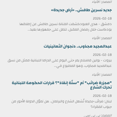
المصدر: الأنباء
جديد نسرين طافش.. «أرض جديدة»
2026-02-18
دمشق - هدى العبودكشفت الفنانة نسرين طافش عن إطلاقها
بودكاست خلال رمضان المقبل، لتطل على جمهورها بعيد...
المصدر: الأنباء
عبدالمجيد مجذوب.. دنجوان الثمانينيات
2026-02-18
بيروت - بولين فاضللم يمر حتى اليوم على الدراما اللبنانية ممثل من نسق
عبدالمجيد مجذوب، وهو المطبوع في...
المصدر: الأنباء
"مجزرة ضرائب" أم "سلّة إنقاذ"؟ قرارات الحكومة اللبنانية
تحرك الشارع
2026-02-18
لبنان: ضرائب جديدة تُشعل الشارع والبرلمان.. هل تموّل الدولة الأجور من
جيوب الفقراء؟
المصدر: بي بي سي