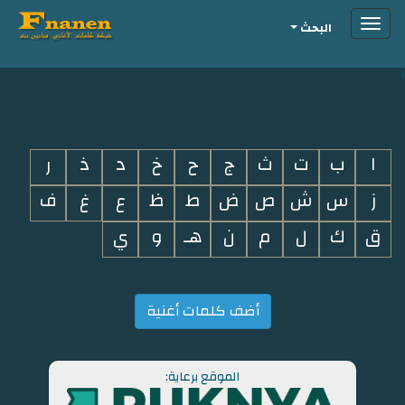
Toggle
البحث
navigation
i
ا
ب
ت
ث
ج
ح
خ
د
ذ
ر
ز
س
ش
ص
ض
ط
ظ
ع
غ
ف
ق
ك
ل
م
ن
هـ
و
ي
أضف كلمات أغنية
الموقع برعاية: