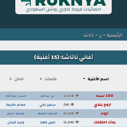
احصائيات فريدة لدوري روشن السعودي
الرئيسية
>
ن
> ناتاشا
أغاني ناتاشا: (15 أغنية)
اسم الأغنية
كلمات
الحان
100 سنه
بن سالم
حسن عبدالله
(2,113)
اروح بلدي
سمير زكي
عصام كاريكا
(78)
ايوه
محمد جمعه
محمد رحيم
(4,232)
بدك احلفلك
اميل فهد
وليد قبلان
(1,274)