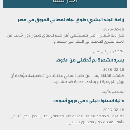
أخبار فنية
زراعة الجلد البشري: طوق نجاة لمصابي الحروق في مصر
2026-02-18
قبل نحو شهرين، أعلن مستشفى أهل مصر للحروق وصول أول شحنة من
الجلد البشري المجمد إلى البلاد، في خطوة و...
المصدر: بي بي سي
يسرا: الشهرة لم تُحصّني من الخوف
2026-02-18
كشفت الفنانة يسرا، عن جانب إنساني مختلف من شخصيتها، مؤكدة أن
بريق النجومية لم يمنحها حصانة ضد مشاعر...
المصدر: الأنباء
داليا: استنوا «ليلى» في «روج أسود»
2026-02-18
القاهرة - محمد صلاحردت الفنانة داليا مصطفى على الجدل الذي أثير في
الأيام الماضية حول المنشورات التي...