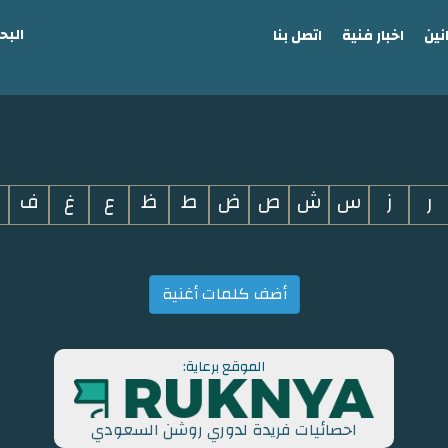
البح
نين
اخبار فنية
اتصل بنا
ر
ز
س
ش
ص
ض
ط
ظ
ع
غ
ف
أضف كلمات أغنية
الموقع برعاية:
احصائيات فريدة لدوري روشن السعودي