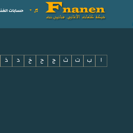
حسابات الفنا
i
ا
ب
ت
ث
ج
ح
خ
د
ذ