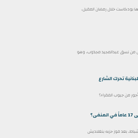
 بودكاست خلال رمضان المقبل،
ممثل من نسق عبدالمجيد مجذوب، وهو
بنانية تحرك الشارع
لأجور من جيوب الفقراء؟
ى؟
مين كرئيس وزراء لبنغلاديش في 17 فبراير/شباط، بعد فوز حزبه بنغلاديش