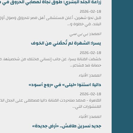
زراعة الجلد البشري: طوق نجاة لمصابي الحروق في 
2026-02-18
قبل نحو شهرين، أعلن مستشفى أهل مصر للحروق وصول أول ش
البلاد، في خطوة و...
المصدر: بي بي سي
يسرا: الشهرة لم تُحصّني من الخوف
2026-02-18
كشفت الفنانة يسرا، عن جانب إنساني مختلف من شخصيتها، مؤ
حصانة ضد مشاعر...
المصدر: الأنباء
داليا: استنوا «ليلى» في «روج أسود»
2026-02-18
القاهرة - محمد صلاحردت الفنانة داليا مصطفى على الجدل الذي 
المنشورات التي...
المصدر: الأنباء
جديد نسرين طافش.. «أرض جديدة»