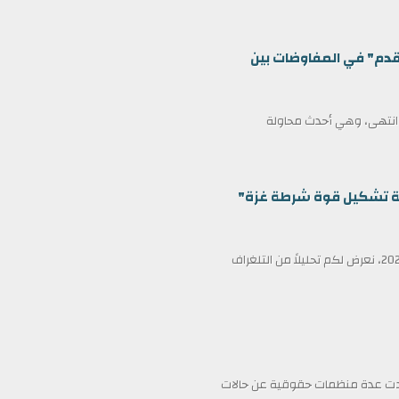
قدم" في المفاوضات بين
ف انتهى، وهي أحدث محاولة
ظمة تشكيل قوة شرطة غزة"
في عناوين الصحف ليوم الأربعاء الثامن عشر من فبراير/شباط 2026، نعرض لكم تحليلاً من التلغراف
فادت عدة منظمات حقوقية عن حالات