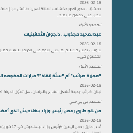
2026-02-18
دمشق - هدى العبودكشفت الفنانة نسرين طافش عن إطلاقها
لتطل على جمهورها بعيد...
المصدر: الأنباء
عبدالمجيد مجذوب.. دنجوان الثمانينيات
2026-02-18
بيروت - بولين فاضللم يمر حتى اليوم على الدراما اللبنانية 
المطبوع في...
المصدر: الأنباء
"مجزرة ضرائب" أم "سلّة إنقاذ"؟ قرارات الحكومة الل
2026-02-18
لبنان: ضرائب جديدة تُشعل الشارع والبرلمان.. هل تموّل الدولة ا
المصدر: بي بي سي
من هو طارق رحمن رئيس وزراء بنغلاديش الذي أمضى 17 عاماً في المنف
2026-02-18
أدى طارق رحمن الي
الوطني الذي ينتم...