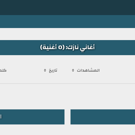
أغاني نازك: (0 أغنية)
المشاهدات
تاريخ
كلم
ا