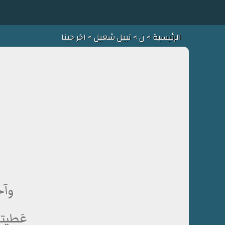
الرئيسية
>
ن
>
نبيل شعيل
> اخر حبنا
وآخ
عَطيتك