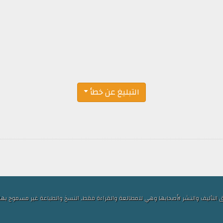
التبليغ عن خطأ
ف والنشر لأصحابها وهي للمطالعة والقراءة فقط, النسخ والطباعة غير مسموح بها, الكلمات ا