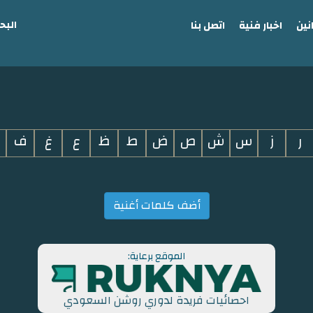
البح
نين
اخبار فنية
اتصل بنا
ر
ز
س
ش
ص
ض
ط
ظ
ع
غ
ف
أضف كلمات أغنية
الموقع برعاية:
احصائيات فريدة لدوري روشن السعودي