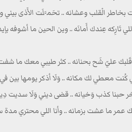
بخاطر الْقلب وعشانه .. تحَمَّلَت الأَذى بيني و
للي تَارِكه عِندك أَمانَه .. وين الحين ما أشوفه بإ
لبك عليّ شَح بحنانه .. كثر طيبي معك ما شفت
لي كُنت معطي لك مكانه .. وَلَا أذكر يومها بين في
ر حبنا كذب وَخيانه .. قضى ديني وَلَا سديت دِي
 عمر ما عشت بزمانه .. وأنا اللي محتري مدة 