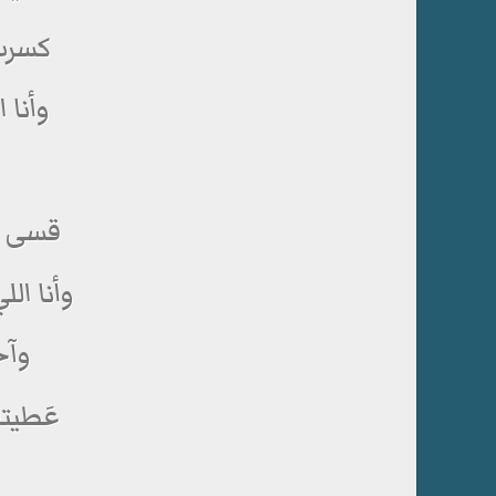
كسرت 
وأنا ا
قسى قَ
وأنا ال
وآخ
عَطيتك