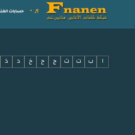
حسابات الفنا
i
ا
ب
ت
ث
ج
ح
خ
د
ذ