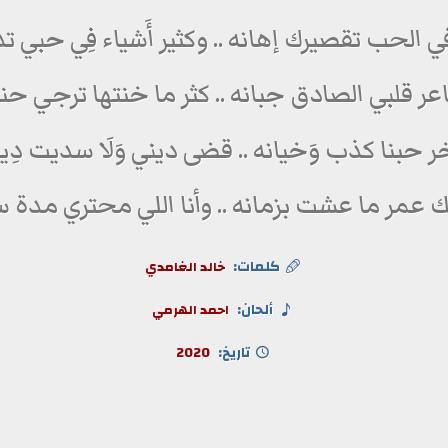
في الحب تقصيرك إهانه .. وكثير أَشياء فِي حبي ت
ر قلبي الصادق جبانه .. كثر ما خنتها ترجي حن
ر حبنا كذب وَخيانه .. قضى ديني وَلَا سديت دِي
 عمر ما عشت بزمانه .. وأنا اللي محتري مدة 
كلمات:
خالد الغامدي
ألحان:
احمد الهرمي
تاريخ:
2020