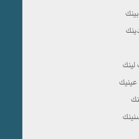
بينك
يدينك
 لينك
 عينيك
نك
سنينك