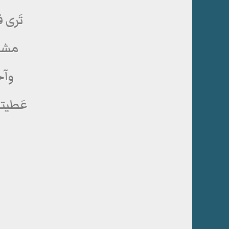
تَرى 
مشاع
وآخ
عَطيتك