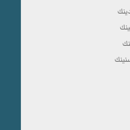
دينك
ينك
نك
سنينك