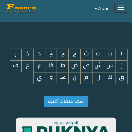
Toggle
البحث
navigation
i
ا
ب
ت
ث
ج
ح
خ
د
ذ
ر
ز
س
ش
ص
ض
ط
ظ
ع
غ
ف
ق
ك
ل
م
ن
هـ
و
ي
أضف كلمات أغنية
الموقع برعاية: