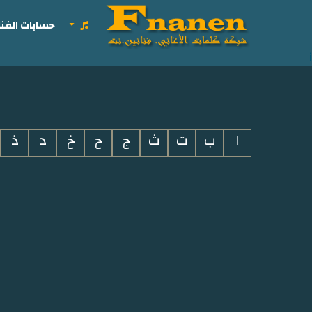
حسابات الفنا
i
ا
ب
ت
ث
ج
ح
خ
د
ذ