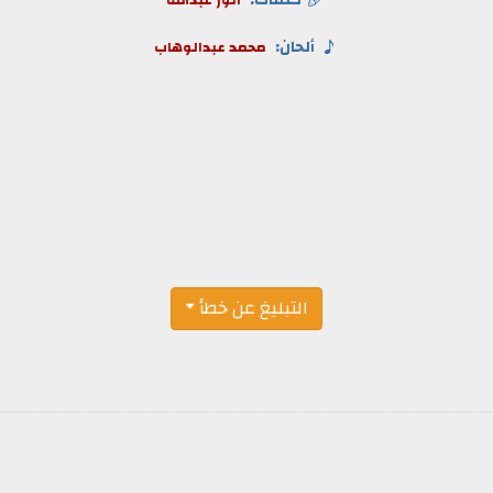
كلمات:
انور عبدالله
ألحان:
محمد عبدالوهاب
التبليغ عن خطأ