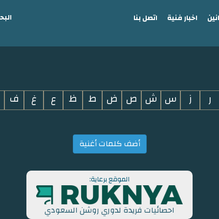
البح
نين
اخبار فنية
اتصل بنا
ر
ز
س
ش
ص
ض
ط
ظ
ع
غ
ف
أضف كلمات أغنية
الموقع برعاية:
احصائيات فريدة لدوري روشن السعودي