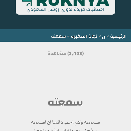
احصائيات فريدة لدوري روشن السعودي
الرئيسية
>
ن
>
نجاة الصغيره
> سمعته
(1,403) مشاهدة
سمعته
سمعته وكم احب دائما ان اسمعه
يرفعني بصوته الى الذرا مرتفعا