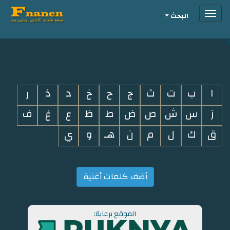
Toggle
البحث
navigation
i
ا
ب
ت
ث
ج
ح
خ
د
ذ
ر
ز
س
ش
ص
ض
ط
ظ
ع
غ
ف
ق
ك
ل
م
ن
هـ
و
ي
أضف كلمات أغنية
الموقع برعاية: