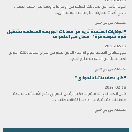
2026-02-18
اليوم الثاني من محادثات السلام بين أوكرانيا وروسيا في جنيف انتهى،
وهي أحدث محاولة دبلوماسية لوقف الق...
المصدر: بي بي سي
"الولايات المتحدة تريد من عصابات الجريمة المنظمة تشكيل
قوة شرطة غزة" -مقال في التلغراف
2026-02-18
في عناوين الصحف ليوم الأربعاء الثامن عشر من فبراير/شباط 2026، نعرض
لكم تحليلاً من التلغراف يطرح المخ...
المصدر: بي بي سي
"كان يصف بناتنا بالجواري"
2026-02-18
خلال العام الذي تلا سقوط حكم الرئيس السوري بشار الأسد أفادت عدة
منظمات حقوقية عن حالات اختطاف طالت ع...
المصدر: بي بي سي