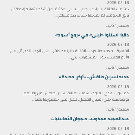
2026-02-18
كشفت الفنانة يسرا، عن جانب إنساني مختلف من شخصيتها، مؤكدة أن
بريق النجومية لم يمنحها حصانة ضد مشاعر...
المصدر: الأنباء
داليا: استنوا «ليلى» في «روج أسود»
2026-02-18
القاهرة - محمد صلاحردت الفنانة داليا مصطفى على الجدل الذي أثير في
الأيام الماضية حول المنشورات التي...
المصدر: الأنباء
جديد نسرين طافش.. «أرض جديدة»
2026-02-18
دمشق - هدى العبودكشفت الفنانة نسرين طافش عن إطلاقها
بودكاست خلال رمضان المقبل، لتطل على جمهورها بعيد...
المصدر: الأنباء
عبدالمجيد مجذوب.. دنجوان الثمانينيات
2026-02-18
بيروت - بولين فاضللم يمر حتى اليوم على الدراما اللبنانية ممثل من نسق