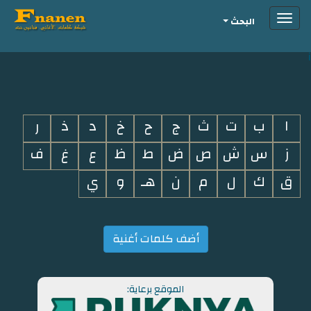
Toggle
البحث
navigation
i
ا
ب
ت
ث
ج
ح
خ
د
ذ
ر
ز
س
ش
ص
ض
ط
ظ
ع
غ
ف
ق
ك
ل
م
ن
هـ
و
ي
أضف كلمات أغنية
الموقع برعاية: