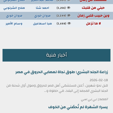
(1,107)
حبني من قلبك
احمد شتا
صلاح الشرنوبي
(1,256)
وين حبيب قلبي زمان
مروان خوري
مروان خوري
(2,199)
لا ما تزعل
صبا اسماعيل
وسام الأمير
(1,688)
أخبار فنية
زراعة الجلد البشري: طوق نجاة لمصابي الحروق في مصر
2026-02-18
قبل نحو شهرين، أعلن مستشفى أهل مصر للحروق وصول أول شحنة من
الجلد البشري المجمد إلى البلاد، في خطوة و...
المصدر: بي بي سي
يسرا: الشهرة لم تُحصّني من الخوف