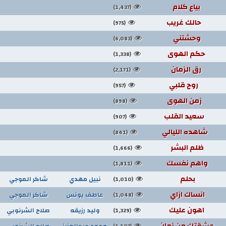
بياع كلام
(1,437)
حالك غريب
(975)
وحشتني
(6,083)
حكم الهوى
(1,338)
رق الزمان
(2,171)
روح قلبي
(957)
زمن الهوى
(898)
سعيد القلب
(907)
شاهده الليالي
(841)
ظلم البشر
(1,666)
واهم نفسك
(1,811)
بحلم
نبيل مهدي
شاكر الموجي
(1,010)
انساك ازاي
عاطف يونس
شاكر الموجي
(1,048)
اهون عليك
وليد رزيقه
صلاح الشرنوبي
(1,329)
عشقتك من زمان
محمد عبدالعزيز
صلاح الشرنوبي