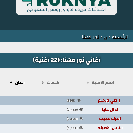
احصائيات فريدة لدوري روشن السعودي
الرئيسية
>
ن
> نور مهنا
أغاني نور مهنا: (22 أغنية)
اسم الأغنية
كلمات
الحان
راضي وبحلم
(890)
ادلل عليا
(2,468)
امرك عجيب
(1,628)
الناس الاصيله
(1,381)