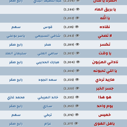
اخضرنا يا فنان
عبداللطيف البناي
رابح صقر
(1,106)
يا بريق الماء
(1,186)
يا الله
(1,202)
نقاده
قوس
سهم
(1,235)
لا تصحي
شافي السبيعي
ياسر بوعلي
(1,242)
تكسر
صخر
رابح صقر
(1,289)
يا وقت
سامي العلي
سليمان الملا
(1,301)
ناداني المزيون
مبارك الحديبي
رابح صقر
(1,304)
يا اللي تحبونه
(1,306)
ماريد تردي
سعد الجود
رابح صقر
(1,315)
جسر الخير
(1,320)
هو هذا
خالد المريخي
محمد غازي
(1,331)
يوم واحد
سـاري
رابح صقر
(1,351)
خميس
تركي
سهم
(1,376)
ياهل الهوى
عزام
رابح صقر
(1,377)