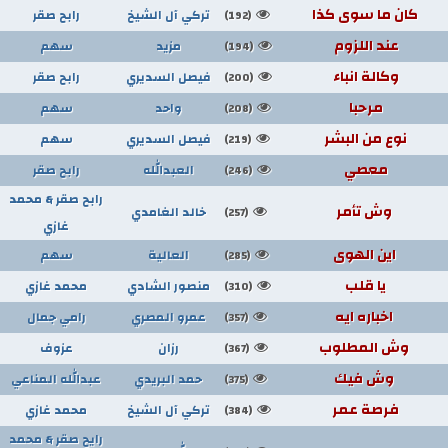
كان ما سوى كذا
تركي آل الشيخ
رابح صقر
(192)
عند اللزوم
مزيد
سهم
(194)
وكالة انباء
فيصل السديري
رابح صقر
(200)
مرحبا
واحد
سهم
(208)
نوع من البشر
فيصل السديري
سهم
(219)
معصي
العبدالله
رابح صقر
(246)
رابح صقر & محمد
وش تأمر
خالد الغامدي
(257)
غازي
اين الهوى
العالية
سهم
(285)
يا قلب
منصور الشادي
محمد غازي
(310)
اخباره ايه
عمرو المصري
رامي جمال
(357)
وش المطلوب
رزان
عزوف
(367)
وش فيك
حمد البريدي
عبدالله المناعي
(375)
فرصة عمر
تركي آل الشيخ
محمد غازي
(384)
رايح صقر & محمد