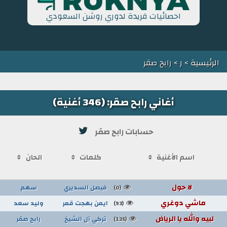
احصائيات فريدة لدوري روشن السعودي
الرئيسية
>
ر
> رابح صقر
أغاني رابح صقر: (346 أغنية)
حسابات رابح صقر
اسم الأغنية
كلمات
الحان
لا حول
فيصل السديري
سهم
(0)
ماشي دوغري
ايمن بهجت قمر
وليد سعد
(93)
لبيه والله يا الرياض
تركي آل الشيخ
رابح صقر
(135)