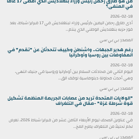
من هو طارق رحمن رئيس وزراء بنغلاديش الذي أمضى 17 عاماً
في المنفى؟
2026-02-18
أدى طارق رحمن اليمين كرئيس وزراء لبنغلاديش في 17 فبراير/شباط، بعد
فوز حزبه بنغلاديش الوطني الذي ينتم...
المصدر: بي بي سي
رغم هدير الجبهات.. واشنطن وكييف تتحدثان عن "تقدم" في
المفاوضات بين روسيا وأوكرانيا
2026-02-18
اليوم الثاني من محادثات السلام بين أوكرانيا وروسيا في جنيف انتهى،
وهي أحدث محاولة دبلوماسية لوقف الق...
المصدر: بي بي سي
"الولايات المتحدة تريد من عصابات الجريمة المنظمة تشكيل
قوة شرطة غزة" -مقال في التلغراف
2026-02-18
في عناوين الصحف ليوم الأربعاء الثامن عشر من فبراير/شباط 2026، نعرض
لكم تحليلاً من التلغراف يطرح المخ...
المصدر: بي بي سي