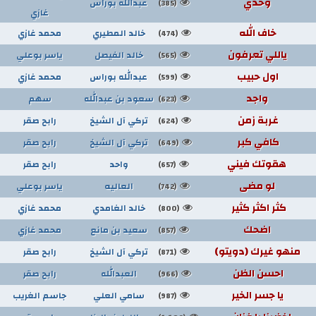
وحدي
عبدالله بوراس
(385)
غازي
خاف الله
خالد المطيري
محمد غازي
(474)
ياللي تعرفون
خالد الفيصل
ياسر بوعلي
(565)
اول حبيب
عبدالله بوراس
محمد غازي
(599)
واجد
سعود بن عبدالله
سهم
(623)
غربة زمن
تركي آل الشيخ
رابح صقر
(624)
كافي كبر
تركي آل الشيخ
رابح صقر
(649)
هقوتك فيني
واحد
رابح صقر
(657)
لو مضى
العاليه
ياسر بوعلي
(742)
كثر اكثر كثير
خالد الغامدي
محمد غازي
(800)
اضحك
سعيد بن مانع
محمد غازي
(857)
منهو غيرك (دويتو)
تركي آل الشيخ
رابح صقر
(871)
احسن الظن
العبدالله
رابح صقر
(966)
يا جسر الخير
سامي العلي
جاسم الغريب
(987)