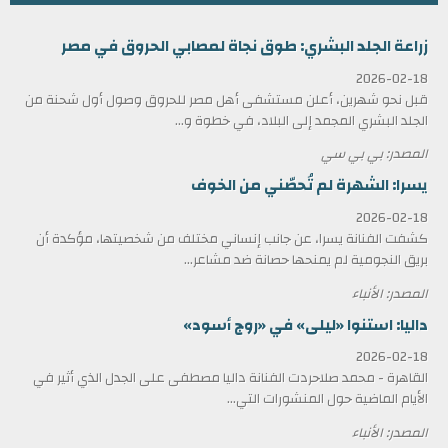
زراعة الجلد البشري: طوق نجاة لمصابي الحروق في مصر
2026-02-18
قبل نحو شهرين، أعلن مستشفى أهل مصر للحروق وصول أول شحنة من
الجلد البشري المجمد إلى البلاد، في خطوة و...
المصدر: بي بي سي
يسرا: الشهرة لم تُحصّني من الخوف
2026-02-18
كشفت الفنانة يسرا، عن جانب إنساني مختلف من شخصيتها، مؤكدة أن
بريق النجومية لم يمنحها حصانة ضد مشاعر...
المصدر: الأنباء
داليا: استنوا «ليلى» في «روج أسود»
2026-02-18
القاهرة - محمد صلاحردت الفنانة داليا مصطفى على الجدل الذي أثير في
الأيام الماضية حول المنشورات التي...
المصدر: الأنباء