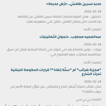
جديد نسرين طافش.. «أرض جديدة»
2026-02-18
دمشق - هدى العبودكشفت الفنانة نسرين طافش عن إطلاقها
بودكاست خلال رمضان المقبل، لتطل على جمهورها بعيد...
المصدر: الأنباء
عبدالمجيد مجذوب.. دنجوان الثمانينيات
2026-02-18
بيروت - بولين فاضللم يمر حتى اليوم على الدراما اللبنانية ممثل من نسق
عبدالمجيد مجذوب، وهو المطبوع في...
المصدر: الأنباء
"مجزرة ضرائب" أم "سلّة إنقاذ"؟ قرارات الحكومة اللبنانية
تحرك الشارع
2026-02-18
لبنان: ضرائب جديدة تُشعل الشارع والبرلمان.. هل تموّل الدولة الأجور من
جيوب الفقراء؟
المصدر: بي بي سي