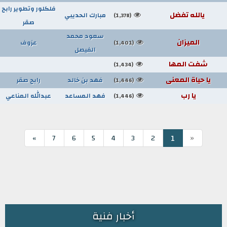
فلكلور وتطوير رابح
يالله تفضل
مبارك الحديبي
(1,378)
صقر
سعود محمد
الميزان
عزوف
(1,401)
الفيصل
شفت المها
(1,434)
يا حياة المعنى
فهد بن خالد
رابح صقر
(1,446)
يا رب
فهد المساعد
عبدالله المناعي
(1,446)
«
1
»
7
6
5
4
3
2
أخبار فنية