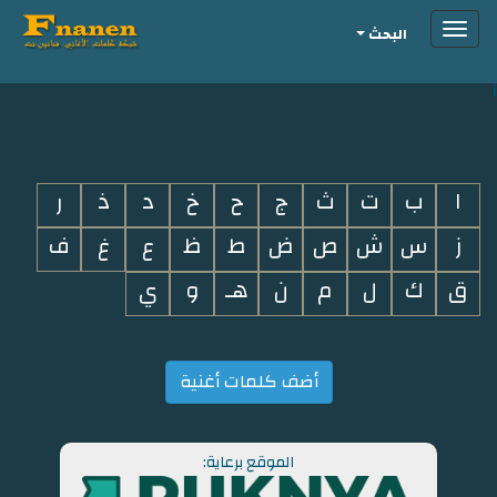
Toggle
البحث
navigation
i
ا
ب
ت
ث
ج
ح
خ
د
ذ
ر
ز
س
ش
ص
ض
ط
ظ
ع
غ
ف
ق
ك
ل
م
ن
هـ
و
ي
أضف كلمات أغنية
الموقع برعاية: