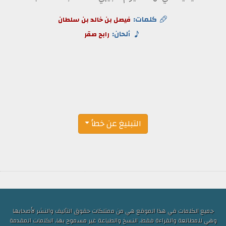
كلمات:
فيصل بن خالد بن سلطان
ألحان:
رابح صقر
التبليغ عن خطأ
جميع الكلمات في هذا الموقع هي من ممتلكات حقوق التأليف والنشر لأصحابها
وهي للمطالعة والقراءة فقط, النسخ والطباعة غير مسموح بها, الكلمات المقدمة