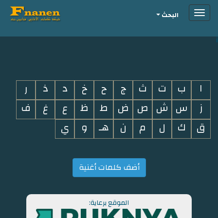
Toggle
البحث
navigation
i
ا
ب
ت
ث
ج
ح
خ
د
ذ
ر
ز
س
ش
ص
ض
ط
ظ
ع
غ
ف
ق
ك
ل
م
ن
هـ
و
ي
أضف كلمات أغنية
الموقع برعاية: