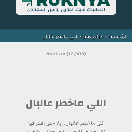
احصائيات فريدة لدوري روشن السعودي
الرئيسية
>
ر
>
رابح صقر
> اللي ماخطر عالبال
(12,909) مشاهدة
اللي ماخطر عالبال
اللي ماخطر عالبال ,, ولا حتى افكر فيه
انك بعد هذا الحب ,, تجرح قلبي وتخليه