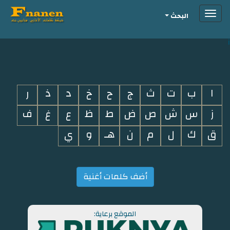
Toggle
البحث
navigation
i
ا
ب
ت
ث
ج
ح
خ
د
ذ
ر
ز
س
ش
ص
ض
ط
ظ
ع
غ
ف
ق
ك
ل
م
ن
هـ
و
ي
أضف كلمات أغنية
الموقع برعاية: