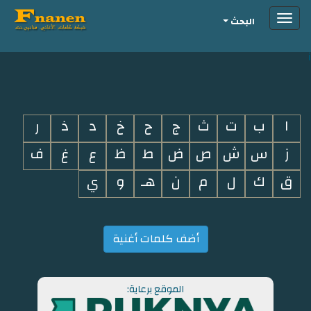
Toggle
البحث
navigation
i
ا
ب
ت
ث
ج
ح
خ
د
ذ
ر
ز
س
ش
ص
ض
ط
ظ
ع
غ
ف
ق
ك
ل
م
ن
هـ
و
ي
أضف كلمات أغنية
الموقع برعاية: