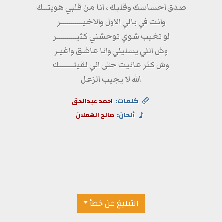
صدق احساسك وقلبك ، انا من قلبي هويتــك
وانت في بالي الاول والاخيـــــــــــر
لو تغيب شوي توحشني كثيــــــــــر
وش اللي يسليني وانا عاشق واغيـر
وش كثر عانيت حتى اني لقيتـــــــك
الله لا يجيب الزعل
كلمات:
احمد عبدالحق
ألحان:
صالح الهملان
التبليغ عن خطأ