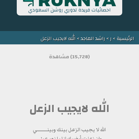
احصائيات فريدة لدوري روشن السعودي
الرئيسية
>
ر
>
راشد الماجد
> الله لايجيب الزعل
(15,728) مشاهدة
الله لايجيب الزعل
الله لا يجيب الزعل بينك وبينــــــــي
وان زعلت أرضيك انا يا نور عيني