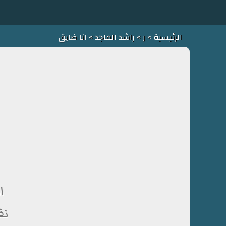
الرئيسية
>
ر
>
راشد الماجد
> انا ضايق
ا
نف