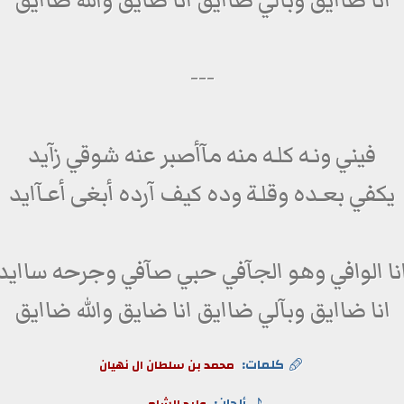
انا ضاايق وبآلي ضاايق انا ضايق والله ضاايق
---
فيني ونـه كلـه منه مآأصبر عنه شوقي زآيد
يكفي بعـده وقلـة وده كيف آرده أبغى أعـآايد
نا الوافي وهو الجآفي حبي صآفي وجرحه ساايد
انا ضاايق وبآلي ضاايق انا ضايق والله ضاايق
كلمات:
محمد بن سلطان ال نهيان