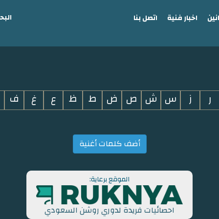
البح
نين
اخبار فنية
اتصل بنا
ر
ز
س
ش
ص
ض
ط
ظ
ع
غ
ف
أضف كلمات أغنية
الموقع برعاية:
احصائيات فريدة لدوري روشن السعودي