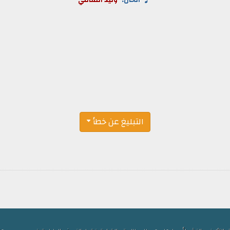
ألحان:
وليد الشامي
التبليغ عن خطأ