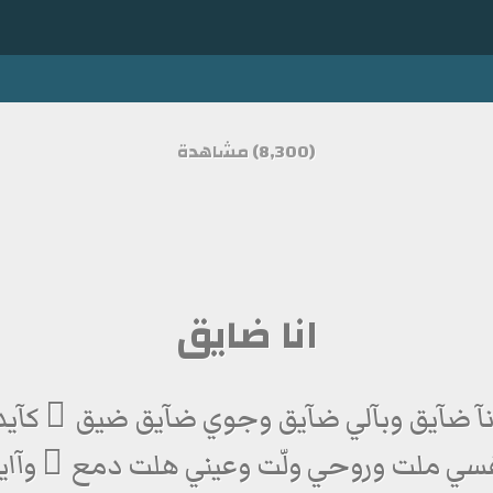
(8,300) مشاهدة
انا ضايق
نآ ضآيق وبآلي ضآيق وجوي ضآيق ضيق ٍ كآيد
سي ملت وروحي ولّت وعيني هلت دمع ٍ وآاي