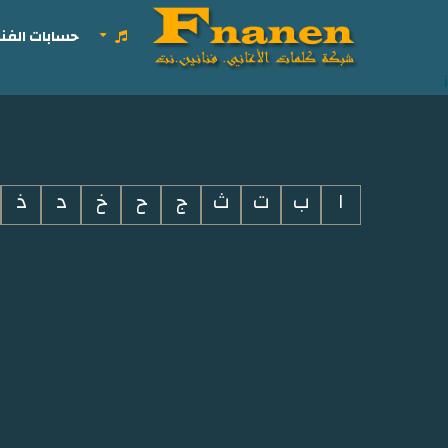
حسابات الفنا
i
ا
ب
ت
ث
ج
ح
خ
د
ذ