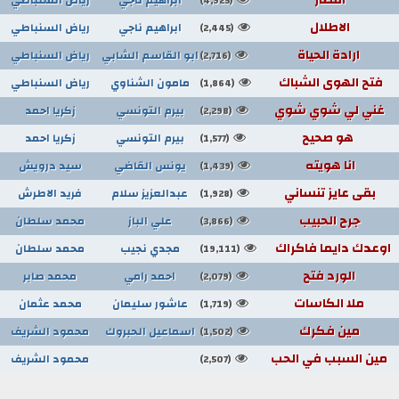
(4,925)
الاطلال
ابراهيم ناجي
رياض السنباطي
(2,445)
ارادة الحياة
ابو القاسم الشابي
رياض السنباطي
(2,716)
فتح الهوى الشباك
مامون الشناوي
رياض السنباطي
(1,864)
غني لي شوي شوي
بيرم التونسي
زكريا احمد
(2,298)
هو صحيح
بيرم التونسي
زكريا احمد
(1,577)
انا هويته
يونس القاضي
سيد درويش
(1,439)
بقى عايز تنساني
عبدالعزيز سلام
فريد الاطرش
(1,928)
جرح الحبيب
علي الباز
محمد سلطان
(3,866)
اوعدك دايما فاكراك
مجدي نجيب
محمد سلطان
(19,111)
الورد فتح
احمد رامي
محمد صابر
(2,079)
ملا الكاسات
عاشور سليمان
محمد عثمان
(1,719)
مين فكرك
اسماعيل الحبروك
محمود الشريف
(1,502)
مين السبب في الحب
محمود الشريف
(2,507)