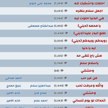
احلفك واشكيك لله
محمد علي فتوح
(1,294)
اجمل سلام بنظره
(2,241)
هي الدنيا احلوت ليه
(2,246)
يا محمد (ديني)
عبدالفتاح مصطفى
(1,851)
طلع البدر علينا (ديني)
(4,498)
رويدكم رويدكم (ديني)
(2,310)
ايه يا دنيا
(2,156)
مش راح تلقى حد
(1,221)
ياسلام سلم
(1,768)
وحشتني
(88)
من غير حب
احمد صدقي
(2,220)
والله وعرفت تحب
عبدالعزيز سلام
بليغ حمدي
(1,445)
وحشتني
صلاح فايز
خالد الامير
(6,230)
اتحداك لو يوم تنساني
احمد علام
خالد الامير
(2,243)
انتظار
ابراهيم ناجي
رياض السنباطي