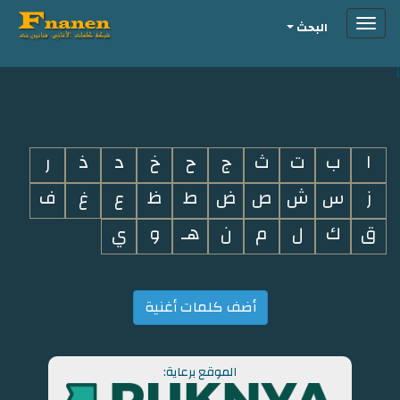
Toggle
البحث
navigation
i
ا
ب
ت
ث
ج
ح
خ
د
ذ
ر
ز
س
ش
ص
ض
ط
ظ
ع
غ
ف
ق
ك
ل
م
ن
هـ
و
ي
أضف كلمات أغنية
الموقع برعاية: