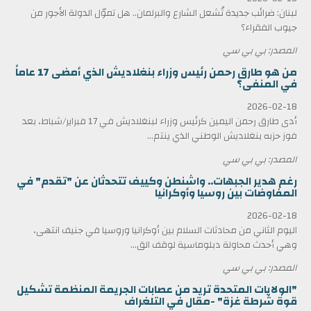
لبنان: ضرائب جديدة تُشعل الشارع والبرلمان.. هل تموّل الدولة الأجور من
جيوب الفقراء؟
المصدر: بي بي سي
من هو طارق رحمن رئيس وزراء بنغلاديش الذي أمضى 17 عاماً
في المنفى؟
2026-02-18
أدى طارق رحمن اليمين كرئيس وزراء لبنغلاديش في 17 فبراير/شباط، بعد
فوز حزبه بنغلاديش الوطني الذي ينتم...
المصدر: بي بي سي
رغم هدير الجبهات.. واشنطن وكييف تتحدثان عن "تقدم" في
المفاوضات بين روسيا وأوكرانيا
2026-02-18
اليوم الثاني من محادثات السلام بين أوكرانيا وروسيا في جنيف انتهى،
وهي أحدث محاولة دبلوماسية لوقف الق...
المصدر: بي بي سي
"الولايات المتحدة تريد من عصابات الجريمة المنظمة تشكيل
قوة شرطة غزة" -مقال في التلغراف