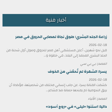
أخبار فنية
زراعة الجلد البشري: طوق نجاة لمصابي الحروق في مصر
2026-02-18
قبل نحو شهرين، أعلن مستشفى أهل مصر للحروق وصول أول شحنة من
الجلد البشري المجمد إلى البلاد، في خطوة و...
المصدر: بي بي سي
يسرا: الشهرة لم تُحصّني من الخوف
2026-02-18
كشفت الفنانة يسرا، عن جانب إنساني مختلف من شخصيتها، مؤكدة أن
بريق النجومية لم يمنحها حصانة ضد مشاعر...
المصدر: الأنباء
داليا: استنوا «ليلى» في «روج أسود»