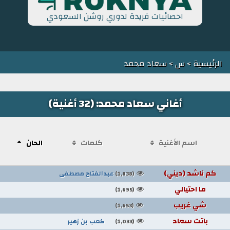
احصائيات فريدة لدوري روشن السعودي
الرئيسية
>
س
> سعاد محمد
أغاني سعاد محمد: (32 أغنية)
اسم الأغنية
كلمات
الحان
كم ناشد (ديني)
عبدالفتاح مصطفى
(1,838)
ما احتيالي
(1,695)
شي غريب
(1,653)
باتت سعاد
كعب بن زهير
(1,033)