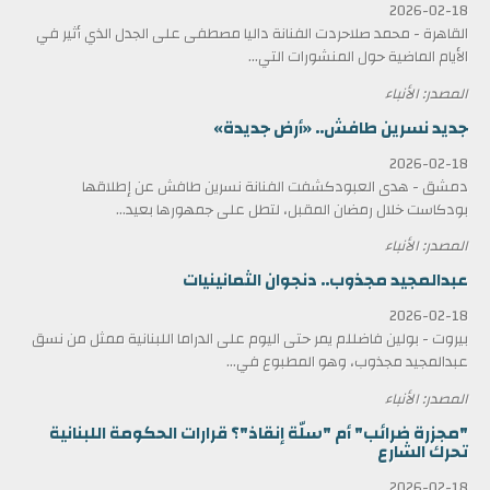
2026-02-18
القاهرة - محمد صلاحردت الفنانة داليا مصطفى على الجدل الذي أثير في
الأيام الماضية حول المنشورات التي...
المصدر: الأنباء
جديد نسرين طافش.. «أرض جديدة»
2026-02-18
دمشق - هدى العبودكشفت الفنانة نسرين طافش عن إطلاقها
بودكاست خلال رمضان المقبل، لتطل على جمهورها بعيد...
المصدر: الأنباء
عبدالمجيد مجذوب.. دنجوان الثمانينيات
2026-02-18
بيروت - بولين فاضللم يمر حتى اليوم على الدراما اللبنانية ممثل من نسق
عبدالمجيد مجذوب، وهو المطبوع في...
المصدر: الأنباء
"مجزرة ضرائب" أم "سلّة إنقاذ"؟ قرارات الحكومة اللبنانية
تحرك الشارع
2026-02-18