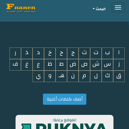
Toggle
البحث
navigation
i
ا
ب
ت
ث
ج
ح
خ
د
ذ
ر
ز
س
ش
ص
ض
ط
ظ
ع
غ
ف
ق
ك
ل
م
ن
هـ
و
ي
أضف كلمات أغنية
الموقع برعاية: