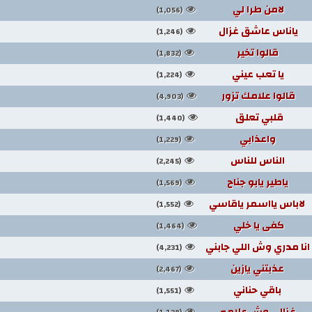
لامن طرا لي
(1,056)
ياناس عاشق غزال
(1,246)
قالوا تخير
(1,832)
يا تعب عيني
(1,224)
قالوا علامك تزور
(4,903)
قلبي تعلق
(1,440)
واعذابي
(1,229)
الناس للناس
(2,245)
ياطير يابو جناح
(1,569)
لاباس يااسمر ياقاسي
(1,552)
كفى يا خلي
(1,464)
انا مدري وش اللي جابني
(4,231)
عذبتني يازين
(2,467)
باقي حناني
(1,551)
غزالي وش علامه