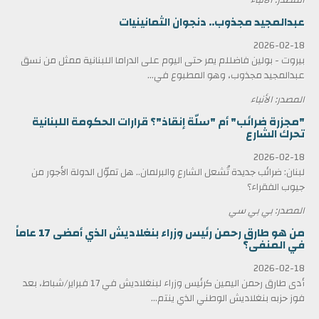
عبدالمجيد مجذوب.. دنجوان الثمانينيات
2026-02-18
بيروت - بولين فاضللم يمر حتى اليوم على الدراما اللبنانية ممثل من نسق
عبدالمجيد مجذوب، وهو المطبوع في...
المصدر: الأنباء
"مجزرة ضرائب" أم "سلّة إنقاذ"؟ قرارات الحكومة اللبنانية
تحرك الشارع
2026-02-18
لبنان: ضرائب جديدة تُشعل الشارع والبرلمان.. هل تموّل الدولة الأجور من
جيوب الفقراء؟
المصدر: بي بي سي
من هو طارق رحمن رئيس وزراء بنغلاديش الذي أمضى 17 عاماً
في المنفى؟
2026-02-18
أدى طارق رحمن اليمين كرئيس وزراء لبنغلاديش في 17 فبراير/شباط، بعد
فوز حزبه بنغلاديش الوطني الذي ينتم...