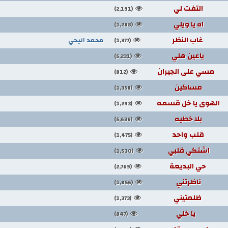
التفت لي
(2,191)
اه يا ويلي
(1,288)
غاب النظر
محمد اليحي
(1,377)
ياعين هلي
(5,231)
مسي على الجيران
(812)
مساكين
(1,358)
الهوى يا خل قسمه
(1,293)
بلا خطيه
(5,636)
قلب واحد
(1,475)
اشتكي قلبي
(1,510)
حي البديعة
(2,769)
ناظرتني
(1,856)
ظلمتيني
(1,373)
يا خلي
(847)