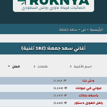
احصائيات فريدة لدوري روشن السعودي
الرئيسية
>
س
> سعد جمعة
أغاني سعد جمعة: (182 أغنية)
اسم الأغنية
كلمات
الحان
وش بك
(1,283)
عيوني في عيونك
(1,149)
ياسعد بنخاك
(1,047)
ياهل الهوى دستور
(1,624)