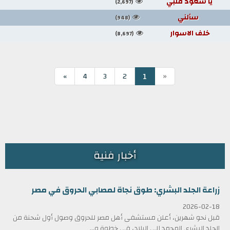
يا سعود قلبي
(2,697)
سألني
(948)
خلف الاسوار
(8,697)
«
1
»
4
3
2
أخبار فنية
زراعة الجلد البشري: طوق نجاة لمصابي الحروق في مصر
2026-02-18
قبل نحو شهرين، أعلن مستشفى أهل مصر للحروق وصول أول شحنة من
الجلد البشري المجمد إلى البلاد، في خطوة و...