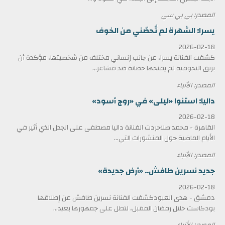
المصدر: بي بي سي
يسرا: الشهرة لم تُحصّني من الخوف
2026-02-18
كشفت الفنانة يسرا، عن جانب إنساني مختلف من شخصيتها، مؤكدة أن
بريق النجومية لم يمنحها حصانة ضد مشاعر...
المصدر: الأنباء
داليا: استنوا «ليلى» في «روج أسود»
2026-02-18
القاهرة - محمد صلاحردت الفنانة داليا مصطفى على الجدل الذي أثير في
الأيام الماضية حول المنشورات التي...
المصدر: الأنباء
جديد نسرين طافش.. «أرض جديدة»
2026-02-18
دمشق - هدى العبودكشفت الفنانة نسرين طافش عن إطلاقها
بودكاست خلال رمضان المقبل، لتطل على جمهورها بعيد...
المصدر: الأنباء