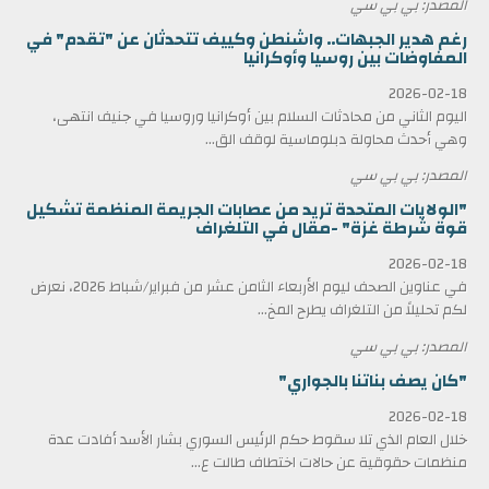
المصدر: بي بي سي
رغم هدير الجبهات.. واشنطن وكييف تتحدثان عن "تقدم" في
المفاوضات بين روسيا وأوكرانيا
2026-02-18
اليوم الثاني من محادثات السلام بين أوكرانيا وروسيا في جنيف انتهى،
وهي أحدث محاولة دبلوماسية لوقف الق...
المصدر: بي بي سي
"الولايات المتحدة تريد من عصابات الجريمة المنظمة تشكيل
قوة شرطة غزة" -مقال في التلغراف
2026-02-18
في عناوين الصحف ليوم الأربعاء الثامن عشر من فبراير/شباط 2026، نعرض
لكم تحليلاً من التلغراف يطرح المخ...
المصدر: بي بي سي
"كان يصف بناتنا بالجواري"
2026-02-18
خلال العام الذي تلا سقوط حكم الرئيس السوري بشار الأسد أفادت عدة
منظمات حقوقية عن حالات اختطاف طالت ع...