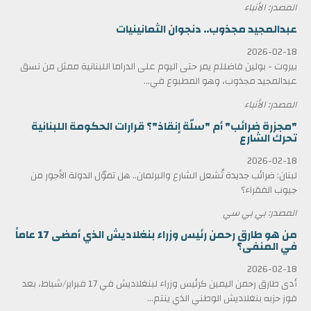
المصدر: الأنباء
عبدالمجيد مجذوب.. دنجوان الثمانينيات
2026-02-18
بيروت - بولين فاضللم يمر حتى اليوم على الدراما اللبنانية ممثل من نسق
عبدالمجيد مجذوب، وهو المطبوع في...
المصدر: الأنباء
"مجزرة ضرائب" أم "سلّة إنقاذ"؟ قرارات الحكومة اللبنانية
تحرك الشارع
2026-02-18
لبنان: ضرائب جديدة تُشعل الشارع والبرلمان.. هل تموّل الدولة الأجور من
جيوب الفقراء؟
المصدر: بي بي سي
من هو طارق رحمن رئيس وزراء بنغلاديش الذي أمضى 17 عاماً
في المنفى؟
2026-02-18
أدى طارق رحمن اليمين كرئيس وزراء لبنغلاديش في 17 فبراير/شباط، بعد
فوز حزبه بنغلاديش الوطني الذي ينتم...