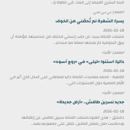
الجلد البشري المجمد إلى البلاد، في خطوة و...
المصدر: بي بي سي
يسرا: الشهرة لم تُحصّني من الخوف
2026-02-18
كشفت الفنانة يسرا، عن جانب إنساني مختلف من شخصيتها، مؤكدة أن
بريق النجومية لم يمنحها حصانة ضد مشاعر...
المصدر: الأنباء
داليا: استنوا «ليلى» في «روج أسود»
2026-02-18
القاهرة - محمد صلاحردت الفنانة داليا مصطفى على الجدل الذي أثير في
الأيام الماضية حول المنشورات التي...
المصدر: الأنباء
جديد نسرين طافش.. «أرض جديدة»
2026-02-18
دمشق - هدى العبودكشفت الفنانة نسرين طافش عن إطلاقها
بودكاست خلال رمضان المقبل، لتطل على جمهورها بعيد...