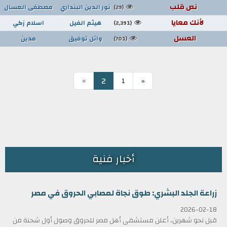
نص قلب
نور الدين البنداري
مصطفى العسال
(29)
لأنك معايا
هيثم الفيل
اسلام زكي
(2,391)
العسل
وائل توفيق
مدين
(701)
»
2
1
«
أخبار فنية
زراعة الجلد البشري: طوق نجاة لمصابي الحروق في مصر
2026-02-18
قبل نحو شهرين، أعلن مستشفى أهل مصر للحروق وصول أول شحنة من