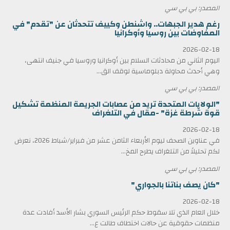
المصدر: بي بي سي
رغم هدير الجبهات.. واشنطن وكييف تتحدثان عن "تقدم" في
المفاوضات بين روسيا وأوكرانيا
2026-02-18
اليوم الثاني من محادثات السلام بين أوكرانيا وروسيا في جنيف انتهى،
وهي أحدث محاولة دبلوماسية لوقف الق...
المصدر: بي بي سي
"الولايات المتحدة تريد من عصابات الجريمة المنظمة تشكيل
قوة شرطة غزة" -مقال في التلغراف
2026-02-18
في عناوين الصحف ليوم الأربعاء الثامن عشر من فبراير/شباط 2026، نعرض
لكم تحليلاً من التلغراف يطرح المخ...
المصدر: بي بي سي
"كان يصف بناتنا بالجواري"
2026-02-18
خلال العام الذي تلا سقوط حكم الرئيس السوري بشار الأسد أفادت عدة
منظمات حقوقية عن حالات اختطاف طالت ع...