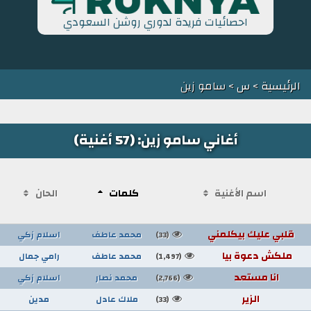
احصائيات فريدة لدوري روشن السعودي
الرئيسية
>
س
> سامو زين
أغاني سامو زين: (57 أغنية)
اسم الأغنية
كلمات
الحان
قلبي عليك بيكلمني
محمد عاطف
اسلام زكي
(33)
ملكش دعوة بيا
محمد عاطف
رامي جمال
(1,497)
انا مستعد
محمد نصار
اسلام زكي
(2,766)
الزير
ملاك عادل
مدين
(33)