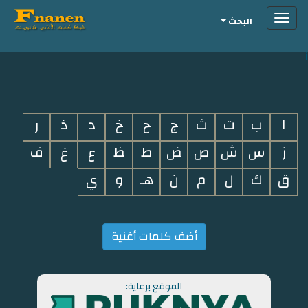
Toggle
البحث
navigation
i
ا
ب
ت
ث
ج
ح
خ
د
ذ
ر
ز
س
ش
ص
ض
ط
ظ
ع
غ
ف
ق
ك
ل
م
ن
هـ
و
ي
أضف كلمات أغنية
الموقع برعاية: