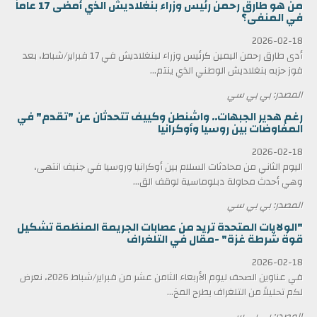
من هو طارق رحمن رئيس وزراء بنغلاديش الذي أمضى 17 عاماً
في المنفى؟
2026-02-18
أدى طارق رحمن اليمين كرئيس وزراء لبنغلاديش في 17 فبراير/شباط، بعد
فوز حزبه بنغلاديش الوطني الذي ينتم...
المصدر: بي بي سي
رغم هدير الجبهات.. واشنطن وكييف تتحدثان عن "تقدم" في
المفاوضات بين روسيا وأوكرانيا
2026-02-18
اليوم الثاني من محادثات السلام بين أوكرانيا وروسيا في جنيف انتهى،
وهي أحدث محاولة دبلوماسية لوقف الق...
المصدر: بي بي سي
"الولايات المتحدة تريد من عصابات الجريمة المنظمة تشكيل
قوة شرطة غزة" -مقال في التلغراف
2026-02-18
في عناوين الصحف ليوم الأربعاء الثامن عشر من فبراير/شباط 2026، نعرض
لكم تحليلاً من التلغراف يطرح المخ...
المصدر: بي بي سي