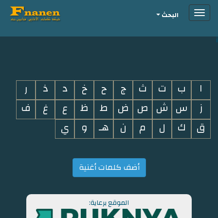
Toggle
البحث
navigation
i
ا
ب
ت
ث
ج
ح
خ
د
ذ
ر
ز
س
ش
ص
ض
ط
ظ
ع
غ
ف
ق
ك
ل
م
ن
هـ
و
ي
أضف كلمات أغنية
الموقع برعاية: