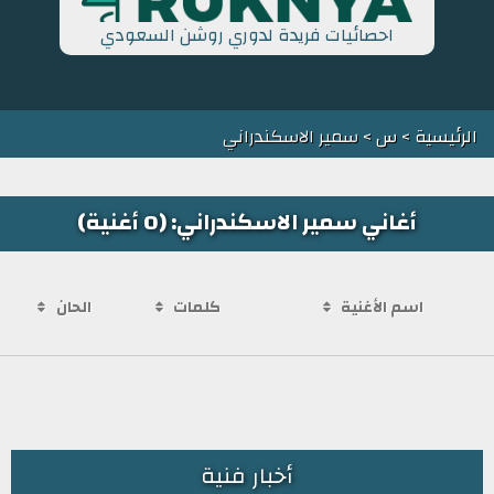
احصائيات فريدة لدوري روشن السعودي
الرئيسية
>
س
> سمير الاسكندراني
أغاني سمير الاسكندراني: (0 أغنية)
اسم الأغنية
كلمات
الحان
أخبار فنية