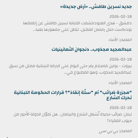
جديد نسرين طافش.. «أرض جديدة»
2026-02-18
دمشق - هدى العبودكشفت الفنانة نسرين طافش عن إطلاقها
بودكاست خلال رمضان المقبل، لتطل على جمهورها بعيد...
المصدر: الأنباء
عبدالمجيد مجذوب.. دنجوان الثمانينيات
2026-02-18
بيروت - بولين فاضللم يمر حتى اليوم على الدراما اللبنانية ممثل من نسق
عبدالمجيد مجذوب، وهو المطبوع في...
المصدر: الأنباء
"مجزرة ضرائب" أم "سلّة إنقاذ"؟ قرارات الحكومة اللبنانية
تحرك الشارع
2026-02-18
لبنان: ضرائب جديدة تُشعل الشارع والبرلمان.. هل تموّل الدولة الأجور من
جيوب الفقراء؟
المصدر: بي بي سي