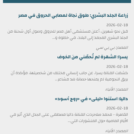
زراعة الجلد البشري: طوق نجاة لمصابي الحروق في مصر
2026-02-18
قبل نحو شهرين، أعلن مستشفى أهل مصر للحروق وصول أول شحنة من
الجلد البشري المجمد إلى البلاد، في خطوة و...
المصدر: بي بي سي
يسرا: الشهرة لم تُحصّني من الخوف
2026-02-18
كشفت الفنانة يسرا، عن جانب إنساني مختلف من شخصيتها، مؤكدة أن
بريق النجومية لم يمنحها حصانة ضد مشاعر...
المصدر: الأنباء
داليا: استنوا «ليلى» في «روج أسود»
2026-02-18
القاهرة - محمد صلاحردت الفنانة داليا مصطفى على الجدل الذي أثير في
الأيام الماضية حول المنشورات التي...
المصدر: الأنباء