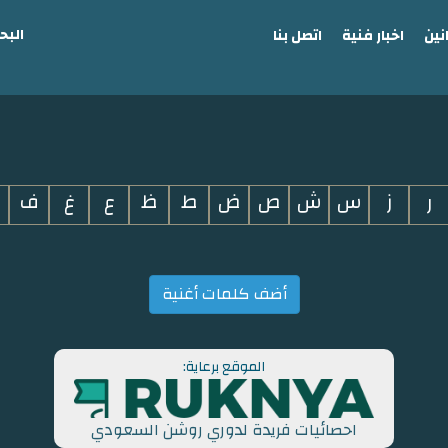
البح
نين
اخبار فنية
اتصل بنا
ر
ز
س
ش
ص
ض
ط
ظ
ع
غ
ف
أضف كلمات أغنية
الموقع برعاية:
احصائيات فريدة لدوري روشن السعودي