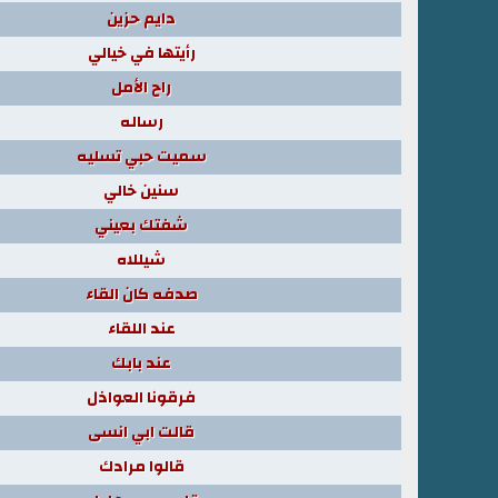
دايم حزين
رأيتها في خيالي
راح الأمل
رساله
سميت حبي تسليه
سنين خالي
شفتك بعيني
شيللاه
صدفه كان القاء
عند اللقاء
عند بابك
فرقونا العواذل
قالت ابي انسى
قالوا مرادك