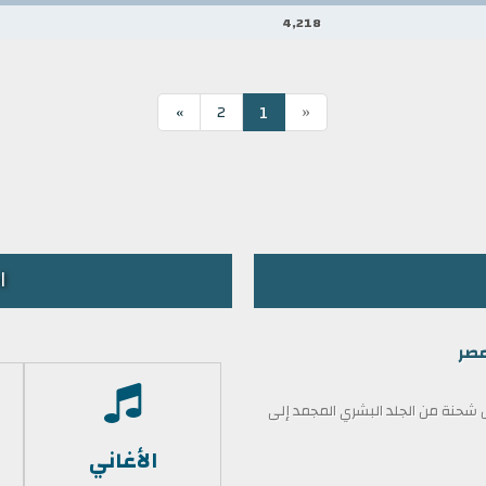
4,218
«
1
»
2
ا
مصر
حنة من الجلد البشري المجمد إلى
الأغاني