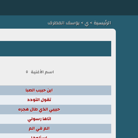
الرئيسية
>
ي
> يوسف المطرف
اسم الأغنية
اين حبيب الصبا
تقول التودد
حبيبي الذي طال هجره
اتاها رسولي
الم في الم
اسألوها