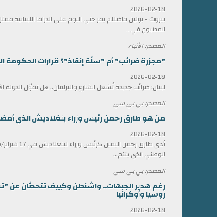
2026-02-18
بيروت - بولين فاضللم يمر حتى اليوم على الدراما اللبنانية 
المطبوع في...
المصدر: الأنباء
"مجزرة ضرائب" أم "سلّة إنقاذ"؟ قرارات الحكومة الل
2026-02-18
لبنان: ضرائب جديدة تُشعل الشارع والبرلمان.. هل تموّل الدولة ا
المصدر: بي بي سي
من هو طارق رحمن رئيس وزراء بنغلاديش الذي أمضى 17 عاماً في المنف
2026-02-18
أدى طارق رحمن الي
الوطني الذي ينتم...
المصدر: بي بي سي
رغم هدير الجبهات.. واشنطن وكييف تتحدثان عن "ت
روسيا وأوكرانيا
2026-02-18