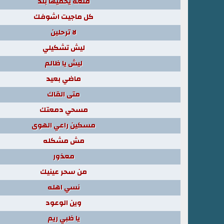
قلعه يحميها بلد
كل ماجيت اشوفك
لا ترحلين
ليش تشكيلي
ليش يا ظالم
ماضي بعيد
متى القاك
مسحي دمعتك
مسكين راعي الهوى
مش مشكله
معذور
من سحر عينيك
نسي اهله
وين الوعود
يا ظبي ريم