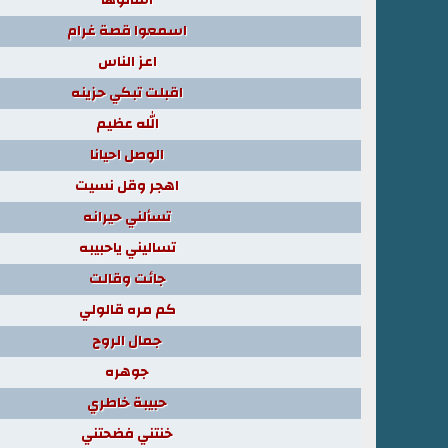
اسمعوا قصة غرام
اعز الناس
اقبلت تبكي حزينه
الله عظيم
الوصل احيانا
اهجر وقل نسيت
تسألني حيرانه
تساليني ياحبيبه
جائت وقالت
كم مره قالولي
جمال الروح
جوهره
حبيبة خاطري
خنتني فضحتني