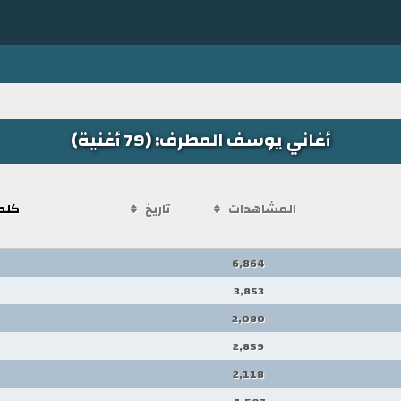
أغاني يوسف المطرف: (79 أغنية)
المشاهدات
تاريخ
كلم
6,864
3,853
2,080
2,859
2,118