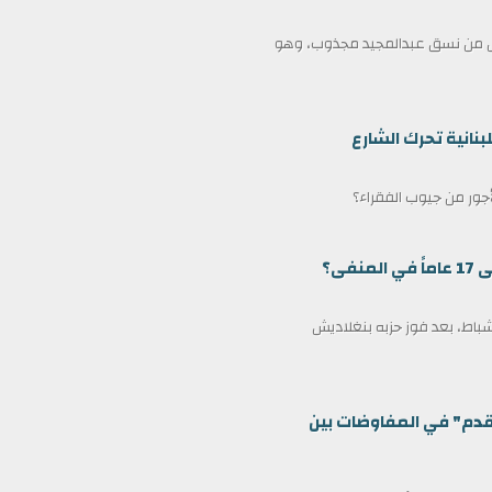
ممثل من نسق عبدالمجيد مجذوب، وهو
بنانية تحرك الشارع
لأجور من جيوب الفقراء؟
ى؟
مين كرئيس وزراء لبنغلاديش في 17 فبراير/شباط، بعد فوز حزبه بنغلاديش
قدم" في المفاوضات بين