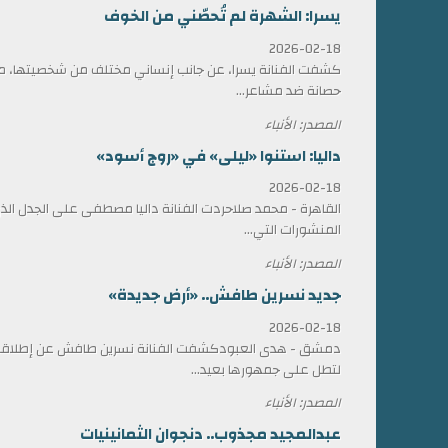
يسرا: الشهرة لم تُحصّني من الخوف
2026-02-18
كشفت الفنانة يسرا، عن جانب إنساني مختلف من شخصيتها، مؤ
حصانة ضد مشاعر...
المصدر: الأنباء
داليا: استنوا «ليلى» في «روج أسود»
2026-02-18
القاهرة - محمد صلاحردت الفنانة داليا مصطفى على الجدل الذي 
المنشورات التي...
المصدر: الأنباء
جديد نسرين طافش.. «أرض جديدة»
2026-02-18
دمشق - هدى العبودكشفت الفنانة نسرين طافش عن إطلاقها
لتطل على جمهورها بعيد...
المصدر: الأنباء
عبدالمجيد مجذوب.. دنجوان الثمانينيات