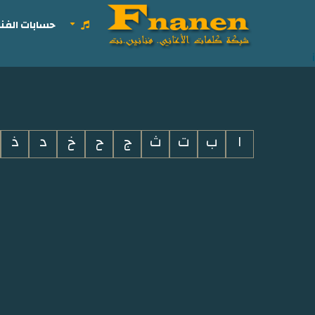
حسابات الفنا
i
ا
ب
ت
ث
ج
ح
خ
د
ذ