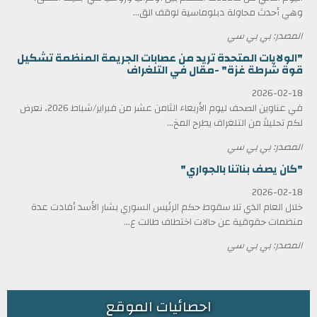
وهي أحدث محاولة دبلوماسية لوقف الق...
المصدر: بي بي سي
"الولايات المتحدة تريد من عصابات الجريمة المنظمة تشكيل
قوة شرطة غزة" -مقال في التلغراف
2026-02-18
في عناوين الصحف ليوم الأربعاء الثامن عشر من فبراير/شباط 2026، نعرض
لكم تحليلاً من التلغراف يطرح المخ...
المصدر: بي بي سي
"كان يصف بناتنا بالجواري"
2026-02-18
خلال العام الذي تلا سقوط حكم الرئيس السوري بشار الأسد أفادت عدة
منظمات حقوقية عن حالات اختطاف طالت ع...
المصدر: بي بي سي
احصائيات الموقع