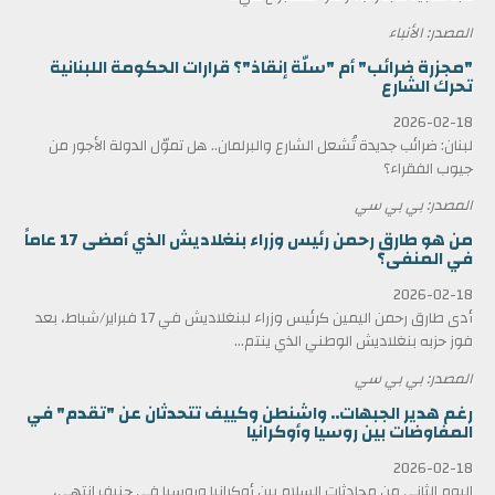
المصدر: الأنباء
"مجزرة ضرائب" أم "سلّة إنقاذ"؟ قرارات الحكومة اللبنانية
تحرك الشارع
2026-02-18
لبنان: ضرائب جديدة تُشعل الشارع والبرلمان.. هل تموّل الدولة الأجور من
جيوب الفقراء؟
المصدر: بي بي سي
من هو طارق رحمن رئيس وزراء بنغلاديش الذي أمضى 17 عاماً
في المنفى؟
2026-02-18
أدى طارق رحمن اليمين كرئيس وزراء لبنغلاديش في 17 فبراير/شباط، بعد
فوز حزبه بنغلاديش الوطني الذي ينتم...
المصدر: بي بي سي
رغم هدير الجبهات.. واشنطن وكييف تتحدثان عن "تقدم" في
المفاوضات بين روسيا وأوكرانيا
2026-02-18
اليوم الثاني من محادثات السلام بين أوكرانيا وروسيا في جنيف انتهى،