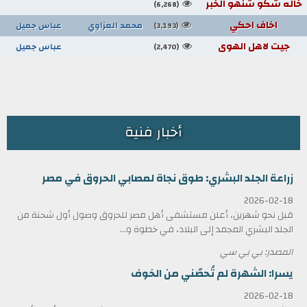
خاله شكو شنهو الخبر
(6,268)
اخاف احكي
محمد العزاوي
عباس جميل
(3,193)
جيت لاهل الهوى
عباس جميل
(2,470)
أخبار فنية
زراعة الجلد البشري: طوق نجاة لمصابي الحروق في مصر
2026-02-18
قبل نحو شهرين، أعلن مستشفى أهل مصر للحروق وصول أول شحنة من
الجلد البشري المجمد إلى البلاد، في خطوة و...
المصدر: بي بي سي
يسرا: الشهرة لم تُحصّني من الخوف
2026-02-18