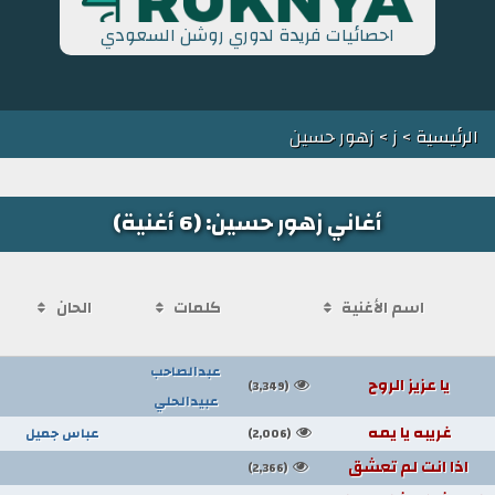
احصائيات فريدة لدوري روشن السعودي
الرئيسية
>
ز
> زهور حسين
أغاني زهور حسين: (6 أغنية)
اسم الأغنية
كلمات
الحان
عبدالصاحب
يا عزيز الروح
(3,349)
عبيدالحلي
غريبه يا يمه
عباس جميل
(2,006)
اذا انت لم تعشق
(2,366)