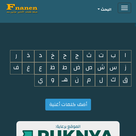
Toggle
البحث
navigation
i
ا
ب
ت
ث
ج
ح
خ
د
ذ
ر
ز
س
ش
ص
ض
ط
ظ
ع
غ
ف
ق
ك
ل
م
ن
هـ
و
ي
أضف كلمات أغنية
الموقع برعاية: