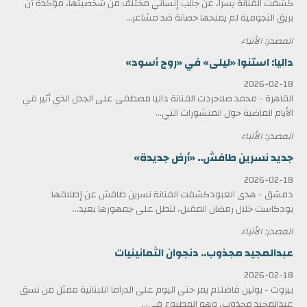
كشفت الفنانة يسرا، عن جانب إنساني مختلف من شخصيتها، مؤكدة أن
بريق النجومية لم يمنحها حصانة ضد مشاعر...
المصدر: الأنباء
داليا: استنوا «ليلى» في «روج أسود»
2026-02-18
القاهرة - محمد صلاحردت الفنانة داليا مصطفى على الجدل الذي أثير في
الأيام الماضية حول المنشورات التي...
المصدر: الأنباء
جديد نسرين طافش.. «أرض جديدة»
2026-02-18
دمشق - هدى العبودكشفت الفنانة نسرين طافش عن إطلاقها
بودكاست خلال رمضان المقبل، لتطل على جمهورها بعيد...
المصدر: الأنباء
عبدالمجيد مجذوب.. دنجوان الثمانينيات
2026-02-18
بيروت - بولين فاضللم يمر حتى اليوم على الدراما اللبنانية ممثل من نسق
عبدالمجيد مجذوب، وهو المطبوع في...