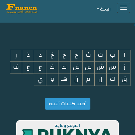
Toggle
البحث
navigation
i
ا
ب
ت
ث
ج
ح
خ
د
ذ
ر
ز
س
ش
ص
ض
ط
ظ
ع
غ
ف
ق
ك
ل
م
ن
هـ
و
ي
أضف كلمات أغنية
الموقع برعاية: