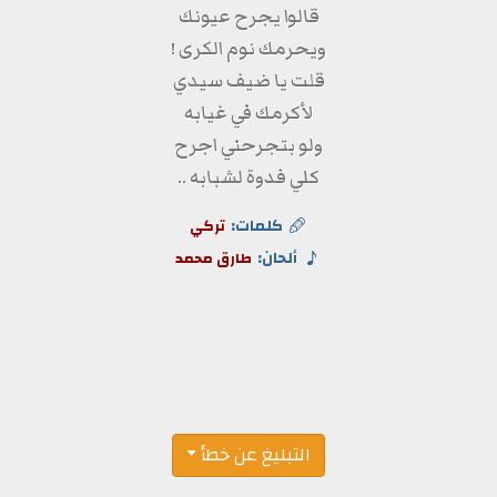
قالوا يجرح عيونك
ويحرمك نوم الكرى !
قلت يا ضيف سيدي
لأكرمك في غيابه
ولو بتجرحني اجرح
كلي فدوة لشبابه ..
كلمات:
تركي
ألحان:
طارق محمد
التبليغ عن خطأ