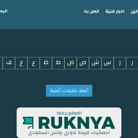
البح
نين
اخبار فنية
اتصل بنا
ر
ز
س
ش
ص
ض
ط
ظ
ع
غ
ف
أضف كلمات أغنية
الموقع برعاية:
احصائيات فريدة لدوري روشن السعودي