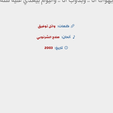
بهواك انا .. وبدوب انا .. واليوم بيعدي عليه سنه
كلمات:
وائل توفيق
ألحان:
صلاح الشرنوبي
تاريخ:
2003