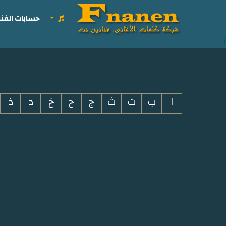
حسابات الفنا
i
ا
ب
ت
ث
ج
ح
خ
د
ذ