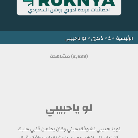
احصائيات فريدة لدوري روشن السعودي
الرئيسية
>
ذ
>
ذكرى
> لو ياحبيبي
(2,639) مشاهدة
لو ياحبيبي
لو يا حبيبي تشوفك عيني وكان يطمن قلبي عليك
كنت استنى لاخر عمري واعشلك انت وافكر فيك