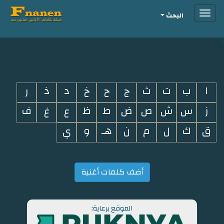
Toggle
البحث
navigation
i
ا
ب
ت
ث
ج
ح
خ
د
ذ
ر
ز
س
ش
ص
ض
ط
ظ
ع
غ
ف
ق
ك
ل
م
ن
هـ
و
ي
أضف كلمات أغنية
الموقع برعاية: