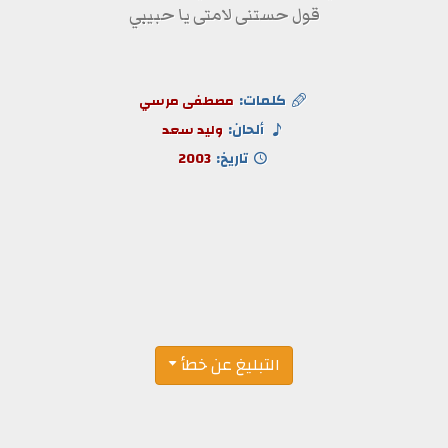
قول حستنى لامتى يا حبيبي
كلمات:
مصطفى مرسي
ألحان:
وليد سعد
تاريخ:
2003
التبليغ عن خطأ