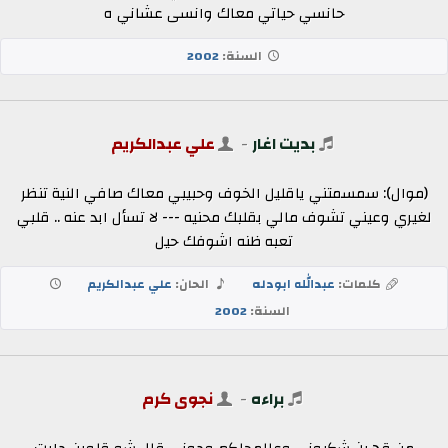
حانسي حياتي معاك وانسى عشاني ه
السنة:
2002
بديت اغار
-
علي عبدالكريم
(موال): سمسمتني ياقليل الخوف وحبيبي معاك صافي النية تنظر
لغيري وعيني تشوف مالي بقلبك محنيه --- لا تسأل ابد عنه .. قلبي
تعبه ظنه اشوفك حيل
كلمات:
عبدالله ابودله
الحان:
علي عبدالكريم
السنة:
2002
براءه
-
نجوى كرم