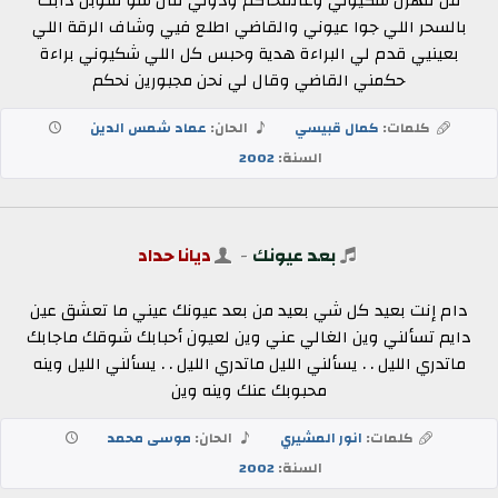
من قهرن شكيوني وعالمحاكم ودوني قال شو قلوبن دابت
بالسحر اللي جوا عيوني والقاضي اطلع فيي وشاف الرقة اللي
بعينيي قدم لي البراءة هدية وحبس كل اللي شكيوني براءة
حكمني القاضي وقال لي نحن مجبورين نحكم
كلمات:
كمال قبيسي
الحان:
عماد شمس الدين
السنة:
2002
بعد عيونك
-
ديانا حداد
دام إنت بعيد كل شي بعيد من بعد عيونك عيني ما تعشق عين
دايم تسألني وين الغالي عني وين لعيون أحبابك شوقك ماجابك
ماتدري الليل . . يسألني الليل ماتدري الليل . . يسألني الليل وينه
محبوبك عنك وينه وين
كلمات:
انور المشيري
الحان:
موسى محمد
السنة:
2002