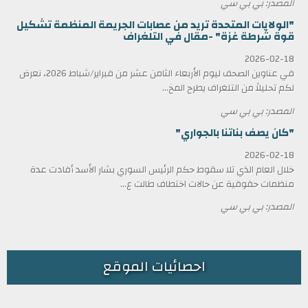
المصدر: بي بي سي
"الولايات المتحدة تريد من عصابات الجريمة المنظمة تشكيل
قوة شرطة غزة" -مقال في التلغراف
2026-02-18
في عناوين الصحف ليوم الأربعاء الثامن عشر من فبراير/شباط 2026، نعرض
لكم تحليلاً من التلغراف يطرح المخ...
المصدر: بي بي سي
"كان يصف بناتنا بالجواري"
2026-02-18
خلال العام الذي تلا سقوط حكم الرئيس السوري بشار الأسد أفادت عدة
منظمات حقوقية عن حالات اختطاف طالت ع...
المصدر: بي بي سي
احصائيات الموقع