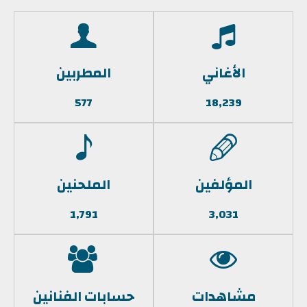
الأغاني
المطربين
577
18,239
المؤلفين
الملحنين
1,791
3,031
مشاهدات
حسابات الفنانين