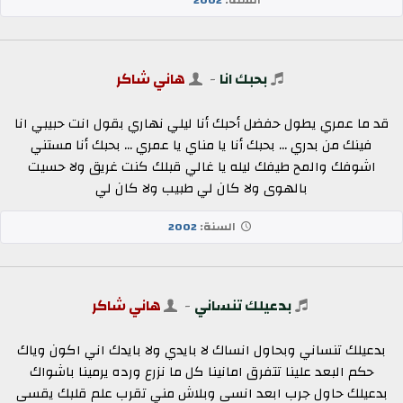
بحبك انا
-
هاني شاكر
قد ما عمري يطول حفضل أحبك أنا ليلي نهاري بقول انت حبيبي انا
فينك من بدري ... بحبك أنا يا مناي يا عمري ... بحبك أنا مستني
اشوفك والمح طيفك ليله يا غالي قبلك كنت غريق ولا حسيت
بالهوى ولا كان لي طبيب ولا كان لي
السنة:
2002
بدعيلك تنساني
-
هاني شاكر
بدعيلك تنساني وبحاول انساك لا بايدي ولا بايدك اني اكون وياك
حكم البعد علينا تتفرق امانينا كل ما نزرع ورده يرمينا باشواك
بدعيلك حاول جرب ابعد انسى وبلاش مني تقرب علم قلبك يقسى