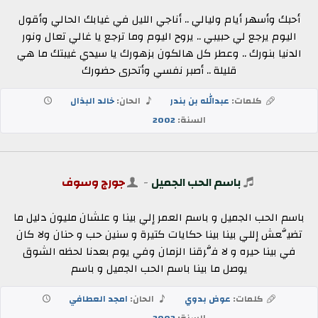
أحبك وأسهر أيام وليالي .. أناجي الليل في غيابك الحالي وأقول
اليوم يرجع لي حبيبي .. يروح اليوم وما ترجع يا غالي تعال ونور
الدنيا بنورك .. وعطر كل هالكون بزهورك يا سيدي غيبتك ما هي
قليلة .. أصبر نفسي وأتحرى حضورك
كلمات:
عبدالله بن بندر
الحان:
خالد البذال
السنة:
2002
باسم الحب الجميل
-
جورج وسوف
باسم الحب الجميل و باسم العمر إلي بينا و علشان مليون دليل ما
تضيَّعش إللي بينا بينا حكايات كتيرة و سنين حب و حنان ولا كان
في بينا حيره و لا فَّرقنا الزمان وفي يوم بعدنا لحظه الشوق
يوصل ما بينا باسم الحب الجميل و باسم
كلمات:
عوض بدوي
الحان:
امجد العطافي
السنة:
2002