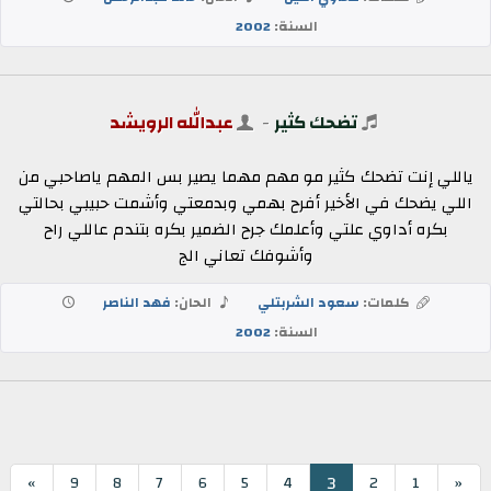
السنة:
2002
تضحك كثير
-
عبدالله الرويشد
ياللي إنت تضحك كثير مو مهم مهما يصير بس المهم ياصاحبي من
اللي يضحك في الأخير أفرح بهمي وبدمعتي وأشمت حبيبي بحالتي
بكره أداوي علتي وأعلمك جرح الضمير بكره بتندم عاللي راح
وأشوفك تعاني الج
كلمات:
سعود الشربتلي
الحان:
فهد الناصر
السنة:
2002
3
»
9
8
7
6
5
4
2
1
«