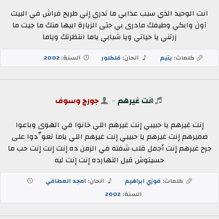
انت الوحيد الذي سبب عذابي ما تدري إني طريح فراش في البيت
آون وابكي وطيفك مادرى بي حتى الزيارة ابيها منك ما جيت ما
زرتني يا حياتي ويا شبابي ياما انتظرتك وياما
كلمات:
يتيم
الحان:
فلكلور
السنة:
2002
انت غيرهم
-
جورج وسوف
إنت غيرهم يا حبيبي إنت غيرهم اللي خانوا في الهوى وباعوا
ضميرهم إنت غيرهم يا حبيبي إنت غيرهم اللي ياما تعوِّدوا على
جرح غيرهم إنت أجمل قلب شفته في الزمن ده إنت إنت إنت حب ما
حسيتوش قبل النهارده إنت إنت ليه
كلمات:
فوزي ابراهيم
الحان:
امجد العطافي
السنة:
2002