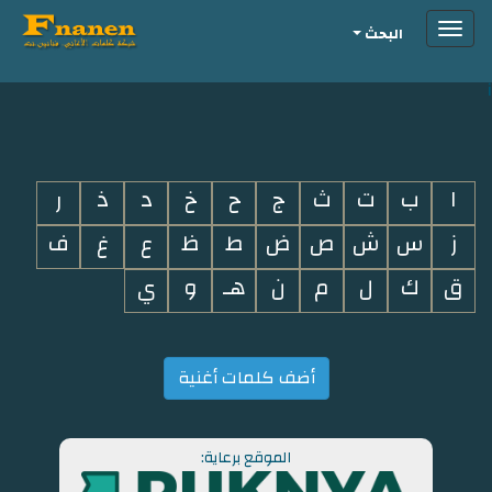
Toggle
البحث
navigation
i
ا
ب
ت
ث
ج
ح
خ
د
ذ
ر
ز
س
ش
ص
ض
ط
ظ
ع
غ
ف
ق
ك
ل
م
ن
هـ
و
ي
أضف كلمات أغنية
الموقع برعاية: