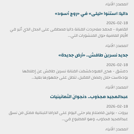
المصدر: الأنباء
داليا: استنوا «ليلى» في «روج أسود»
2026-02-18
القاهرة - محمد صلاحردت الفنانة داليا مصطفى على الجدل الذي أثير في
الأيام الماضية حول المنشورات التي...
المصدر: الأنباء
جديد نسرين طافش.. «أرض جديدة»
2026-02-18
دمشق - هدى العبودكشفت الفنانة نسرين طافش عن إطلاقها
بودكاست خلال رمضان المقبل، لتطل على جمهورها بعيد...
المصدر: الأنباء
عبدالمجيد مجذوب.. دنجوان الثمانينيات
2026-02-18
بيروت - بولين فاضللم يمر حتى اليوم على الدراما اللبنانية ممثل من نسق
عبدالمجيد مجذوب، وهو المطبوع في...
المصدر: الأنباء