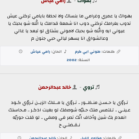
بهواك
-
رامي عياش
بهواك يا عمري وغرامي ما بنساك ولا لحظة بايامي تركني عيش
تدوب بغرامك تركني دوب انا شمعة قدامك يا الله شو بحبك يا
عيوني ايه والله شو بحبك لاموني بشتاق لو تبعد يا غالي
وعالشواق انا يسهر ليالي حبي جنون م
كلمات:
طوني ابي كرم
الحان:
رامي عياش
السنة:
2002
تروي
-
خالد عبدالرحمن
تـروّي يا حـسـن منـظــور .. تـروّي يا مــلاك الزيــن تـروّي كـود
عـينـي .. تـلتمس منك حـنيّه شوصفك لو بغيت اذكـر .. مـحاسنك
انعدم بك شين وأخاف انّك تصر في وصفي .. لو قلت حوريّه
نـقـضتـي ح
كلمات:
مخاوي الليل
الحان:
خالد عبدالرحمن