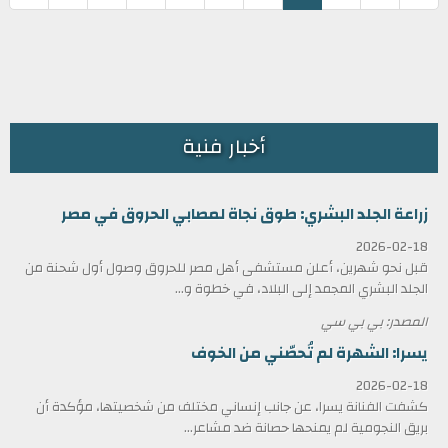
أخبار فنية
زراعة الجلد البشري: طوق نجاة لمصابي الحروق في مصر
2026-02-18
قبل نحو شهرين، أعلن مستشفى أهل مصر للحروق وصول أول شحنة من
الجلد البشري المجمد إلى البلاد، في خطوة و...
المصدر: بي بي سي
يسرا: الشهرة لم تُحصّني من الخوف
2026-02-18
كشفت الفنانة يسرا، عن جانب إنساني مختلف من شخصيتها، مؤكدة أن
بريق النجومية لم يمنحها حصانة ضد مشاعر...