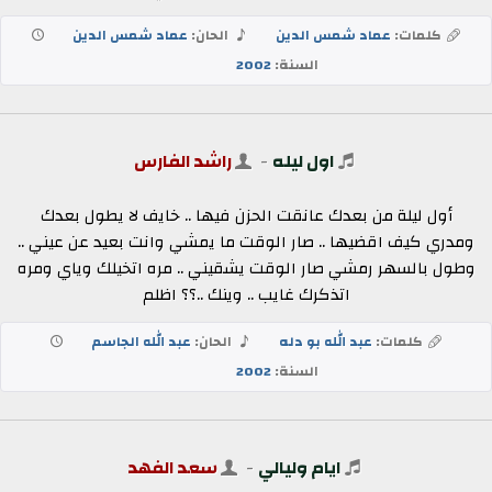
كلمات:
عماد شمس الدين
الحان:
عماد شمس الدين
السنة:
2002
اول ليله
-
راشد الفارس
أول ليلة من بعدك عانقت الحزن فيها .. خايف لا يطول بعدك
ومدري كيف اقضيها .. صار الوقت ما يمشي وانت بعيد عن عيني ..
وطول بالسهر رمشي صار الوقت يشقيني .. مره اتخيلك وياي ومره
اتذكرك غايب .. وينك ..؟؟ اظلم
كلمات:
عبد الله بو دله
الحان:
عبد الله الجاسم
السنة:
2002
ايام وليالي
-
سعد الفهد