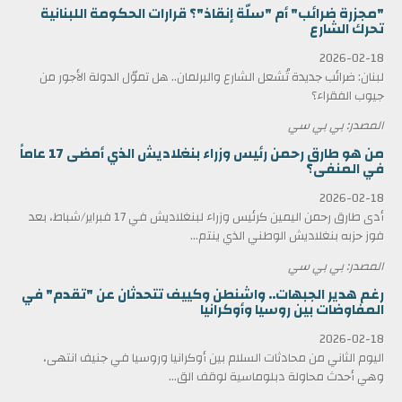
"مجزرة ضرائب" أم "سلّة إنقاذ"؟ قرارات الحكومة اللبنانية
تحرك الشارع
2026-02-18
لبنان: ضرائب جديدة تُشعل الشارع والبرلمان.. هل تموّل الدولة الأجور من
جيوب الفقراء؟
المصدر: بي بي سي
من هو طارق رحمن رئيس وزراء بنغلاديش الذي أمضى 17 عاماً
في المنفى؟
2026-02-18
أدى طارق رحمن اليمين كرئيس وزراء لبنغلاديش في 17 فبراير/شباط، بعد
فوز حزبه بنغلاديش الوطني الذي ينتم...
المصدر: بي بي سي
رغم هدير الجبهات.. واشنطن وكييف تتحدثان عن "تقدم" في
المفاوضات بين روسيا وأوكرانيا
2026-02-18
اليوم الثاني من محادثات السلام بين أوكرانيا وروسيا في جنيف انتهى،
وهي أحدث محاولة دبلوماسية لوقف الق...