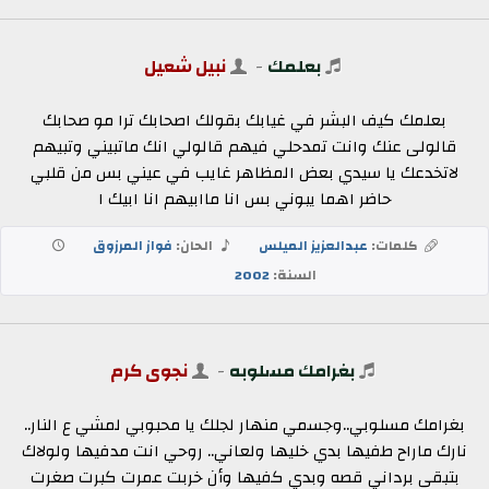
بعلمك
-
نبيل شعيل
بعلمك كيف البشر في غيابك بقولك اصحابك ترا مو صحابك
قالولى عنك وانت تمدحلي فيهم قالولي انك ماتبيني وتبيهم
لاتخدعك يا سيدي بعض المظاهر غايب في عيني بس من قلبي
حاضر اهما يبوني بس انا ماابيهم انا ابيك ا
كلمات:
عبدالعزيز الميلس
الحان:
فواز المرزوق
السنة:
2002
بغرامك مسلوبه
-
نجوى كرم
بغرامك مسلوبي..وجسمي منهار لجلك يا محبوبي لمشي ع النار..
نارك ماراح طفيها بدي خليها ولعاني.. روحي انت مدفيها ولولاك
بتبقى برداني قصه وبدي كفيها وأن خربت عمرت كبرت صغرت