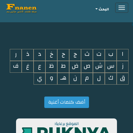
Toggle
البحث
navigation
i
ا
ب
ت
ث
ج
ح
خ
د
ذ
ر
ز
س
ش
ص
ض
ط
ظ
ع
غ
ف
ق
ك
ل
م
ن
هـ
و
ي
أضف كلمات أغنية
الموقع برعاية: