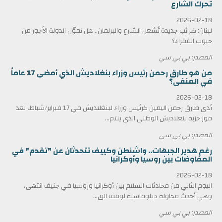
تحرك الشارع
2026-02-18
لبنان: ضرائب جديدة تُشعل الشارع والبرلمان.. هل تموّل الدولة الأجور من
جيوب الفقراء؟
المصدر: بي بي سي
من هو طارق رحمن رئيس وزراء بنغلاديش الذي أمضى 17 عاماً
في المنفى؟
2026-02-18
أدى طارق رحمن اليمين كرئيس وزراء لبنغلاديش في 17 فبراير/شباط، بعد
فوز حزبه بنغلاديش الوطني الذي ينتم...
المصدر: بي بي سي
رغم هدير الجبهات.. واشنطن وكييف تتحدثان عن "تقدم" في
المفاوضات بين روسيا وأوكرانيا
2026-02-18
اليوم الثاني من محادثات السلام بين أوكرانيا وروسيا في جنيف انتهى،
وهي أحدث محاولة دبلوماسية لوقف الق...
المصدر: بي بي سي