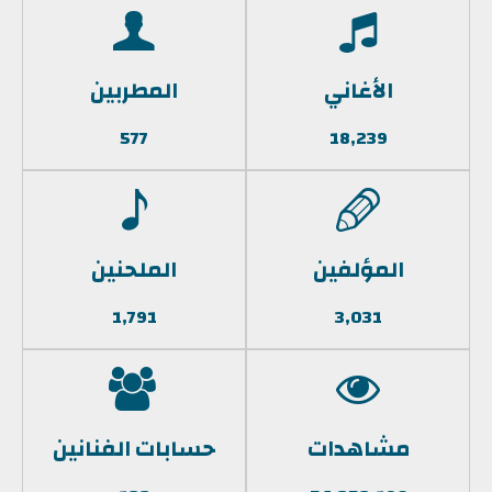
الأغاني
المطربين
577
18,239
المؤلفين
الملحنين
1,791
3,031
مشاهدات
حسابات الفنانين