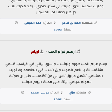
ودمعك ما يطفي نار وصلنا اخر المشوار توارت حبنا العذري ..
وغابت شمسنا بدري وبيتك لي سكن صدري .. بعد هجرك تعب
وإنهار وصلنا اخر المشوار
كلمات:
احمد بن ظاهر
الحان:
احمد الهرمي
السنة:
2002
ارسم غرام الحب
-
اريام
ارسم غرام الحب صوره ولونت ... واسري ليالي في غياهب ظلامي
اشتقت لك يا ناعم الصوت وين انت ... في العاصمه ولا نويت
المشامي تشعل حرايق ناس لي من تكلمت ... حتى ان صوتك
للمولع هيامي ليتك على محبك اليوم هونت .
كلمات:
فزاع
الحان:
موسى محمد
السنة:
2002