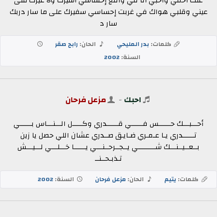
عنك أخفي واخبي أنا في واقع إحساسي أسيرك ولا غيرك ملى
عيني وقلبي هواك في غربت إحساسي سفيرك على ما سار دربك
سار د
كلمات:
بدر المليحي
الحان:
رابح صقر
السنة:
2002
احبك
-
مزعل فرحان
أحـــبـــك حــــــس فــــــي قــــــدري وكـــــل الـــنـــاس بــــــي
تــــــدري يـا عـمـري ضـايـق صــدري عشان اللي حصل يا زين
بــعــيــنـــك شـــــــــي يــجــرحــنـــي يــــــا خـــلـــي لـــيـــش
تـذبـحــنــ
كلمات:
يتيم
الحان:
مزعل فرحان
السنة:
2002