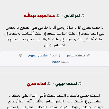
اعز الناس
-
عبدالمجيد عبدالله
يا حبيب عمري أنا يا حياة روحي أنا يا جناحي في الهوى يا بحوري
في الهنا شويه إن قلت أحتاجك شويه إن قلت أشتاقك و شويه إن
قلت أنا كلي لك و شويه إن قلت أهواك لو تجمع حب العالم و
احساس و ش
كلمات:
ساهر
الحان:
مشعل العروج
السنة:
2002
اعطف حبيبي
-
اصاله نصري
اعطف حبيبي وتكلم .. القلب بعدك تألم .. اسأل علي وسلم ..
سامحني إن شفت ذلة .. الناس للناس والله والله .. تعالَ صالح
حبيبك .. واطفي بإيدك لهيبه .. شفت العذاب بمغيبك .. يا شمس