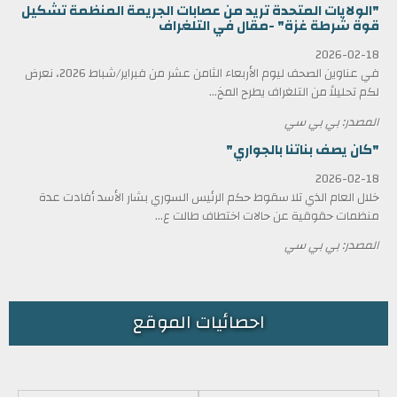
"الولايات المتحدة تريد من عصابات الجريمة المنظمة تشكيل
قوة شرطة غزة" -مقال في التلغراف
2026-02-18
في عناوين الصحف ليوم الأربعاء الثامن عشر من فبراير/شباط 2026، نعرض
لكم تحليلاً من التلغراف يطرح المخ...
المصدر: بي بي سي
"كان يصف بناتنا بالجواري"
2026-02-18
خلال العام الذي تلا سقوط حكم الرئيس السوري بشار الأسد أفادت عدة
منظمات حقوقية عن حالات اختطاف طالت ع...
المصدر: بي بي سي
احصائيات الموقع