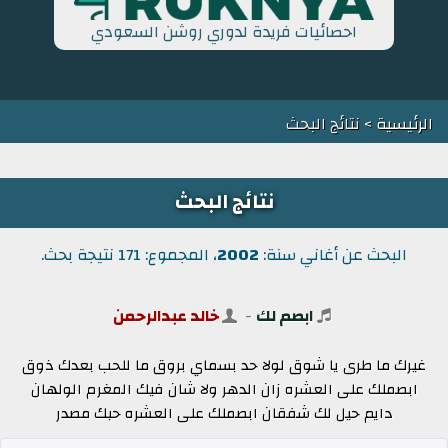
احصائيات فريدة لدوري روشن السعودي
الرئيسية
> نتائج البحث
نتائج البحث
البحث عن أغاني سنة:
2002
، المجموع: 171 نتيجة بحث.
ابصم لك
-
خالد عبدالرحمن
غيرك ما طرى يا شوق لولا حد بسماي بروق ما للحب بعدك ذوق
ابصملك على العشره زان الدهر ولا شان فيك المغرم الولهان
دايم حيل لك شفقان ابصملك على العشره حبك مصدر