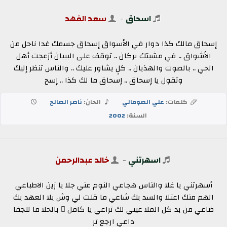
اسحاق
-
سعد الفهد
إسحاق مالك كذا دوار في الأسواق إسحاق جسمك غدا ناحل من
الأشواق .. في مشيتك بركان .. توقف على البيبان أزعجت أهل
الحي .. بالصوت والهذيان .. كلٍ يشاور عليك .. والناس تنظر إليك
وتقول يا إسحاق .. إسحاق ما لك كذا .. إسح
كلمات:
علي الصومالي
الحان:
ناصر الصالح
السنة:
2002
اسهرتني
-
خالد عبدالرحمن
أسهرتني يا غلا والناس هجاعي النوم عني جلا يا زين الاطباعي
الهم منك اعتلا والسد بك شاعي ما قلت لي وش بلا العهد بك
ضاعي من بد كل الملا عيني لك تراعي يا كامل ٍ بالحلا ما للجفا
داعي ارجع تر