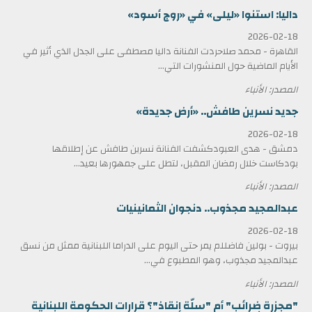
داليا: استنوا «ليلى» في «روج أسود»
2026-02-18
القاهرة - محمد صلاحردت الفنانة داليا مصطفى على الجدل الذي أثير في
الأيام الماضية حول المنشورات التي...
المصدر: الأنباء
جديد نسرين طافش.. «أرض جديدة»
2026-02-18
دمشق - هدى العبودكشفت الفنانة نسرين طافش عن إطلاقها
بودكاست خلال رمضان المقبل، لتطل على جمهورها بعيد...
المصدر: الأنباء
عبدالمجيد مجذوب.. دنجوان الثمانينيات
2026-02-18
بيروت - بولين فاضللم يمر حتى اليوم على الدراما اللبنانية ممثل من نسق
عبدالمجيد مجذوب، وهو المطبوع في...
المصدر: الأنباء
"مجزرة ضرائب" أم "سلّة إنقاذ"؟ قرارات الحكومة اللبنانية