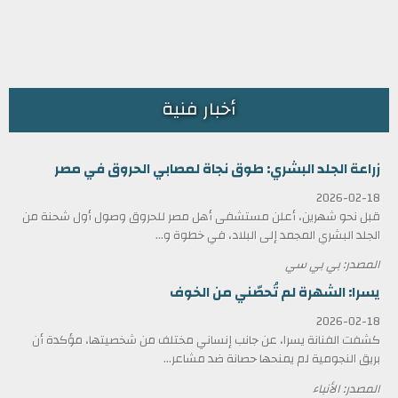
أخبار فنية
زراعة الجلد البشري: طوق نجاة لمصابي الحروق في مصر
2026-02-18
قبل نحو شهرين، أعلن مستشفى أهل مصر للحروق وصول أول شحنة من
الجلد البشري المجمد إلى البلاد، في خطوة و...
المصدر: بي بي سي
يسرا: الشهرة لم تُحصّني من الخوف
2026-02-18
كشفت الفنانة يسرا، عن جانب إنساني مختلف من شخصيتها، مؤكدة أن
بريق النجومية لم يمنحها حصانة ضد مشاعر...
المصدر: الأنباء