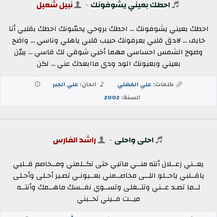
احطك بعيني يشوفونك
-
نبيل شعيل
احطك بعيني يشوفونك ... احطك بروحي يحسّونك احطك بقلبي أنا
خايف ... لادق قلبي يعرفونك حبيب قلبي ياهلي وناسي ... واضح
وضوح الشمس احساسي مهما أخبي شوقي لك قاسي ... يبيّن
بعيني وبعيونك الود ودي ماابعدك عني ... لكن
كلمات:
علي الفضلي
الحان:
علي الجبر
السنة:
2002
احلى واحلى
-
راشد الفارس
يعــني زعــلان أنته منــي ماتبي حتى تكــلمني ومــخاصم قــلبي
ياقــلبي ياحــلو اللــى مخاصــمني بعــيونـي تصـير أحـلى وأحـلى
لــما تصـد عــني وتتــغلى وتســوي نفــسك ماهــمك وأنتــه
ميــت فــيني تحــبني