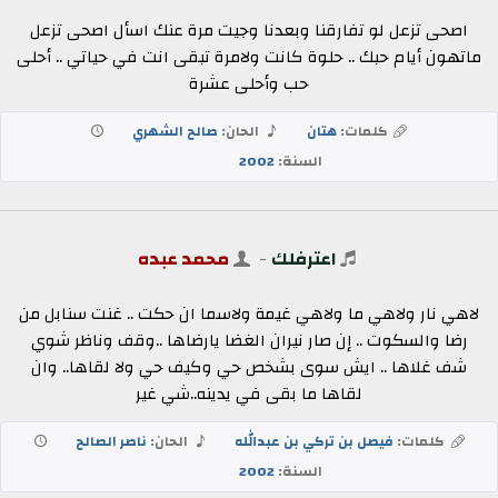
اصحى تزعل لو تفارقنا وبعدنا وجيت مرة عنك اسأل اصحى تزعل
ماتهون أيام حبك .. حلوة كانت ولامرة تبقى انت في حياتي .. أحلى
حب وأحلى عشرة
كلمات:
هتان
الحان:
صالح الشهري
السنة:
2002
اعترفلك
-
محمد عبده
لاهي نار ولاهي ما ولاهي غيمة ولاسما ان حكت .. غنت سنابل من
رضا والسكوت .. إن صار نيران الغضا يارضاها ..وقف وناظر شوي
شف غلاها .. ايش سوى بشخص حي وكيف حي ولا لقاها.. وان
لقاها ما بقى في يدينه..شي غير
كلمات:
فيصل بن تركي بن عبدالله
الحان:
ناصر الصالح
السنة:
2002